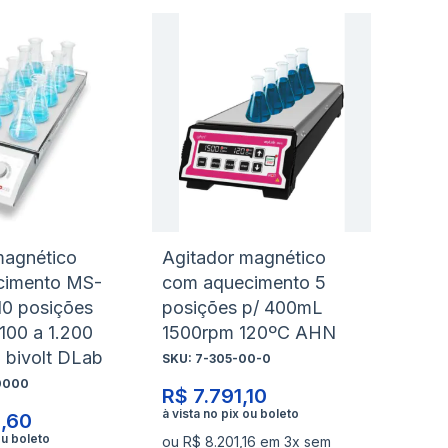
nar
Adicionar
Ad
à
à
nar
Adicionar
Ad
lista
lis
para
pa
de
de
rar
Comparar
Co
s
desejos
de
magnético
Agitador magnético
cimento MS-
com aquecimento 5
10 posições
posições p/ 400mL
100 a 1.200
1500rpm 120ºC AHN
 bivolt DLab
SKU:
7-305-00-0
0000
R$ 7.791,10
,60
ou R$ 8.201,16 em 3x sem