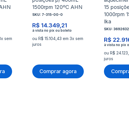
 AHN
1500rpm 120ºC AHN
15 posiçõ
1000rpm 
SKU:
7-315-00-0
Ika
R$ 14.349,21
SKU:
3692632
3x sem
ou R$ 15.104,43 em 3x sem
R$ 22.91
juros
ou R$ 24.123
juros
ra
Comprar agora
Compra