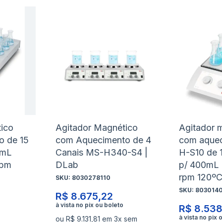
Adicionar
Adicio
à
à
Adicionar
Adicio
lista
lista
para
para
de
de
Comparar
Compa
desejos
desejo
ico
Agitador Magnético
Agitador 
o de 15
com Aquecimento de 4
com aque
0mL
Canais MS-H340-S4 |
H-S10 de 
rpm
DLab
p/ 400mL 
rpm 120ºC
SKU:
8030278110
SKU:
803014
R$ 8.675,22
R$ 8.538
ou R$ 9.131,81 em 3x sem