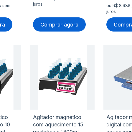
juros
x sem
ou R$ 8.988
juros
ra
Comprar agora
Compra
Adicionar
Adicio
à
à
Adicionar
Adicio
lista
lista
para
para
de
de
Comparar
Compa
desejos
desejo
ico
Agitador magnético
Agitador 
o 10
com aquecimento 15
digital co
0mL
posições p/ 400mL
aquecimen