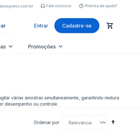
Fale conosco
Precisa de ajuda?
labexpress.com.br
ar
Entrar
Cadastre-se
as
Promoções
gitar várias amostras simultaneamente, garantindo mistura
der desempenho ou controle.
Definir
Ordenar por
Direção
Decrescen