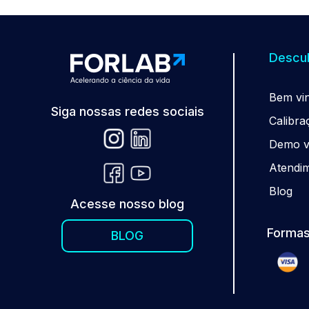
Descub
Be
m
vi
Siga nossas redes sociais
Calibra
Demo vi
Atendi
Blog
Acesse nosso blog
Formas
BLOG