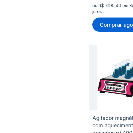
ou R$ 7.190,40 em 3
juros
Comprar ago
Agitador magnét
com aqueciment
posições p/ 40