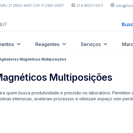
R/RJ 21 3563-9401 | SP 11 2361-0057
21 9 8027-0011
info@for
Busc
mentos
Reagentes
Serviços
Marc
Agitadores Magnéticos Multiposições
Magnéticos Multiposições
ra quem busca produtividade e precisão no laboratório. Permitem a
otinas intensivas, aceleram processos e otimizam espaço sem per