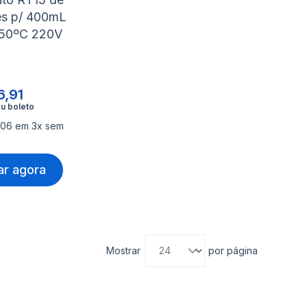
es p/ 400mL
150ºC 220V
6,91
,06 em 3x sem
r agora
Mostrar
por página