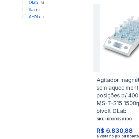
items
Dlab
3
item
Ika
1
items
AHN
3
Agitador magnét
sem aqueciment
posições p/ 40
MS-T-S15 1500
bivolt DLab
SKU:
8030320100
R$ 6.830,88