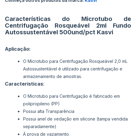
Conheça outros produtos da marca:
Kasvi
imagens
Características do Microtubo de
Centrifugação Rosqueável 2ml Fundo
Autossustentável 500und/pct Kasvi
Aplicação:
O Microtubo para Centrifugação Rosqueável 2,0 mL
Autossustentável é utilizado para centrifugação e
armazenamento de amostras.
Características
:
O Microtubo para Centrifugação é fabricado em
polipropileno (PP)
Possui alta Transparência
Possui anel de vedação em silicone (tampa vendida
separadamente)
À prova de vazamento