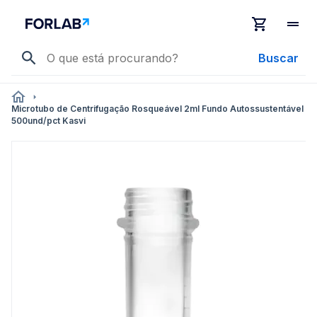
Buscar
Microtubo de Centrifugação Rosqueável 2ml Fundo Autossustentável
500und/pct Kasvi
Pular
para
o
final
da
Galeria
de
imagens