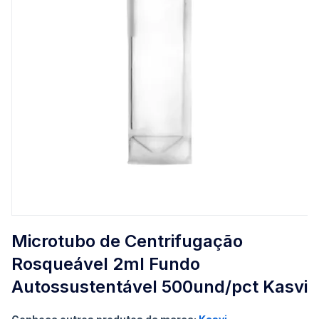
Saltar
para
Microtubo de Centrifugação
o
Rosqueável 2ml Fundo
início
da
Autossustentável 500und/pct Kasvi
Galeria
de