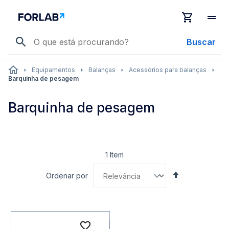
Buscar
Equipamentos
Balanças
Acessórios para balanças
Barquinha de pesagem
Barquinha de pesagem
1
Item
Definir
Ordenar por
Direção
Decrescente