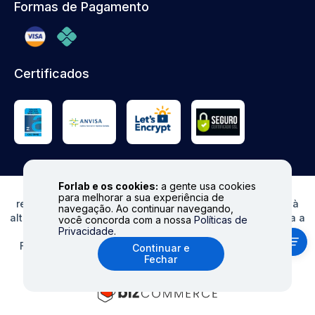
Formas de Pagamento
Certificados
Forlab e os cookies:
a gente usa cookies
© FORLAB - Todos os direitos reservados. Proibida
para melhorar a sua experiência de
reprodução total ou parcial. Preços e Estoques sujeitos à
navegação. Ao continuar navegando,
alteração sem aviso prévio. Ofertas válidas somente para a
você concorda com a nossa
Políticas de
Privacidade
.
loja virtual. Fale conosco|
info@forlabexpress.com.br
Formas de pagamento aceitas: cartões de crédito (Visa,
Continuar e
Fechar
MasterCard, Elo e American Express), boleto e Pix.