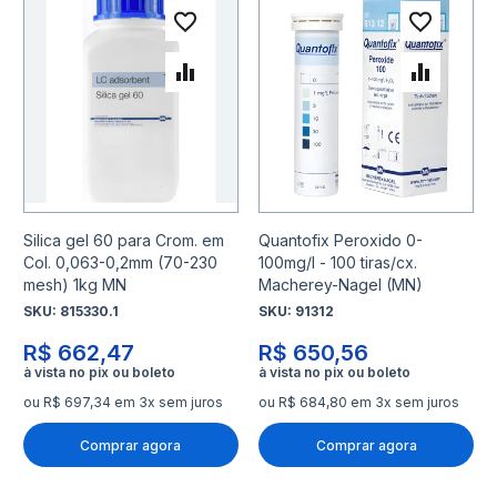
Adicionar à lista de desejo
Adicio
Adicionar para Comparar
Adicio
Silica gel 60 para Crom. em
Quantofix Peroxido 0-
Col. 0,063-0,2mm (70-230
100mg/l - 100 tiras/cx.
mesh) 1kg MN
Macherey-Nagel (MN)
SKU:
815330.1
SKU:
91312
R$ 662,47
R$ 650,56
ou R$ 697,34 em 3x sem juros
ou R$ 684,80 em 3x sem juros
Comprar agora
Comprar agora