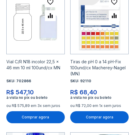
Adicionar à lista de desejo
Adicio
Adicionar para Comparar
Adicio
Vial C/R N18 incolor 22,5 x
Tiras de pH 0 a 14 pH-Fix
46 mm 10 ml 100und/cx MN
100und/cx Macherey-Nagel
(MN)
SKU:
702866
SKU:
92110
R$ 547,10
R$ 68,40
ou R$ 575,89 em 3x sem juros
ou R$ 72,00 em 1x sem juros
Comprar agora
Comprar agora