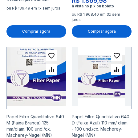
R$ 1.869,98
ou R$ 189,49 em 1x sem juros
ou R$ 1.968,40 em 3x sem
juros
Comprar agora
Comprar agora
Adicionar à lista de desejo
Adicio
Adicionar para Comparar
Adicio
Papel Filtro Quantitativo 640
Papel Filtro Quantitativo 640
M (Faixa Branca) 125
D (Faixa Azul) 110 mm/ diam.
mm/diam. 100 und./cx.
- 100 und./cx. Macherey-
Macherey-Nagel (MN)
Nagel (MN)