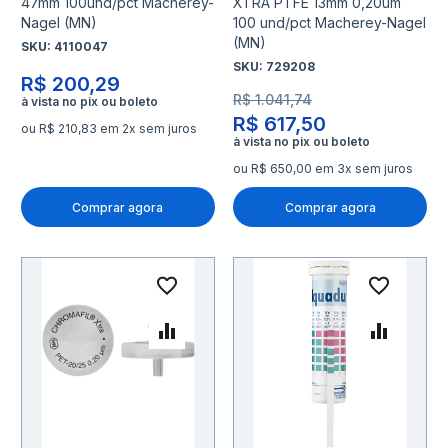
47mm 100und/pct Macherey-
XTRA PTFE 13mm 0,20um
Nagel (MN)
100 und/pct Macherey-Nagel
(MN)
SKU:
4110047
SKU:
729208
R$ 200,29
R$ 1.041,74
R$ 617,50
ou R$ 210,83 em 2x sem juros
ou R$ 650,00 em 3x sem juros
Comprar agora
Comprar agora
Adicionar à lista de desejo
Adicio
Adicionar para Comparar
Adicio