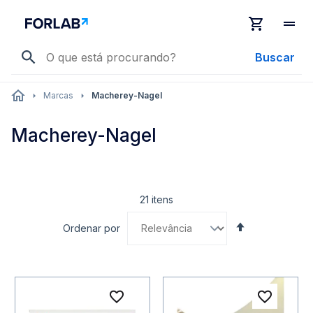
Buscar
Marcas
Macherey-Nagel
Macherey-Nagel
21
itens
Definir
Ordenar por
Direção
Decrescente
Adicionar à lista de desejo
Adicio