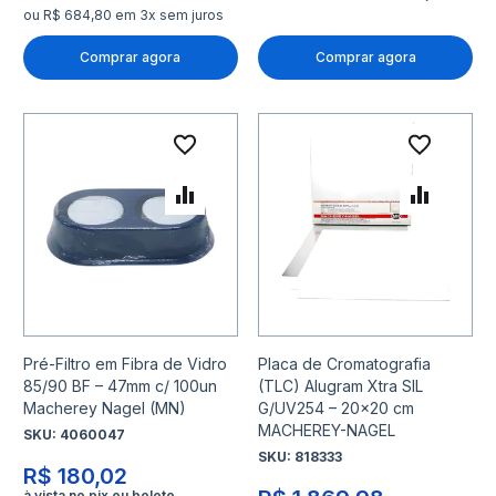
ou R$ 684,80 em 3x sem juros
Comprar agora
Comprar agora
Adicionar à lista de desejo
Adicio
Adicionar para Comparar
Adicio
Pré-Filtro em Fibra de Vidro
Placa de Cromatografia
85/90 BF – 47mm c/ 100un
(TLC) Alugram Xtra SIL
Macherey Nagel (MN)
G/UV254 – 20x20 cm
MACHEREY-NAGEL
SKU:
4060047
SKU:
818333
R$ 180,02