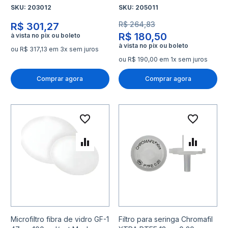
SKU:
203012
SKU:
205011
R$ 264,83
R$ 301,27
R$ 180,50
ou R$ 317,13 em 3x sem juros
ou R$ 190,00 em 1x sem juros
Comprar agora
Comprar agora
Adicionar à lista de desejo
Adicio
Adicionar para Comparar
Adicio
Microfiltro fibra de vidro GF-1
Filtro para seringa Chromafil