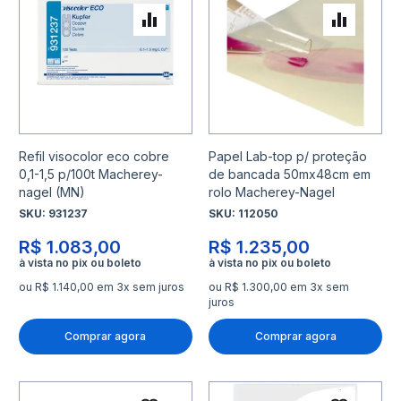
Adicionar para Comparar
Adicio
Refil visocolor eco cobre
Papel Lab-top p/ proteção
0,1-1,5 p/100t Macherey-
de bancada 50mx48cm em
nagel (MN)
rolo Macherey-Nagel
SKU:
931237
SKU:
112050
R$ 1.083,00
R$ 1.235,00
ou R$ 1.140,00 em 3x sem juros
ou R$ 1.300,00 em 3x sem
juros
Comprar agora
Comprar agora