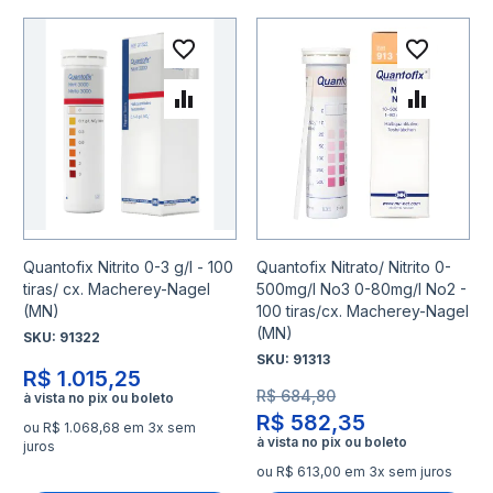
Adicionar à lista de desejo
Adicio
Adicionar para Comparar
Adicio
Quantofix Nitrito 0-3 g/l - 100
Quantofix Nitrato/ Nitrito 0-
tiras/ cx. Macherey-Nagel
500mg/l No3 0-80mg/l No2 -
(MN)
100 tiras/cx. Macherey-Nagel
(MN)
SKU:
91322
SKU:
91313
R$ 1.015,25
R$ 684,80
R$ 582,35
ou R$ 1.068,68 em 3x sem
juros
ou R$ 613,00 em 3x sem juros