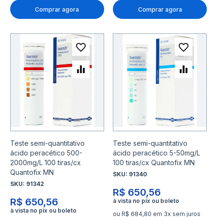
Comprar agora
Comprar agora
Adicionar à lista de desejo
Adicio
Adicionar para Comparar
Adicio
Teste semi-quantitativo
Teste semi-quantitativo
ácido peracético 500-
ácido peracético 5-50mg/L
2000mg/L 100 tiras/cx
100 tiras/cx Quantofix MN
Quantofix MN
SKU:
91340
SKU:
91342
R$ 650,56
R$ 650,56
ou R$ 684,80 em 3x sem juros