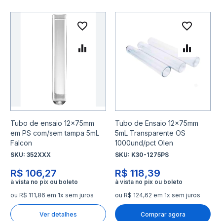
Adicionar à lista de desejo
Adicio
Adicionar para Comparar
Adicio
Tubo de ensaio 12x75mm
Tubo de Ensaio 12x75mm
em PS com/sem tampa 5mL
5mL Transparente OS
Falcon
1000und/pct Olen
SKU:
352XXX
SKU:
K30-1275PS
R$ 106,27
R$ 118,39
ou R$ 111,86 em 1x sem juros
ou R$ 124,62 em 1x sem juros
Ver detalhes
Comprar agora