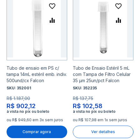
Adicionar à lista de desejo
Adicio
Adicionar para Comparar
Adicio
Tubo de ensaio em PS c/
Tubo de Ensaio Estéril 5 mL
tampa 14mL estéril emb. indiv.
com Tampa de Filtro Celular
500und/cx Falcon
35 µm 25un/pct Falcon
SKU:
352001
SKU:
352235
R$ 1.187,00
R$ 137,75
R$ 902,12
R$ 102,58
ou R$ 949,60 em 3x sem juros
ou R$ 107,98 em 1x sem juros
Comprar agora
Ver detalhes