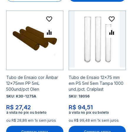
Adicionar à lista de desejo
Adicio
Adicionar para Comparar
Adicio
Tubo de Ensaio cor Âmbar
Tubo de Ensaio 12x75 mm
12x75mm PP 5mL
em PS 5ml Sem Tampa 1000
500und/pct Olen
und./pct. Cralplast
SKU:
K30-1275A
SKU:
18056
R$ 27,42
R$ 94,51
ou R$ 28,86 em 1x sem juros
ou R$ 99,48 em 1x sem juros
Comprar agora
Comprar agora