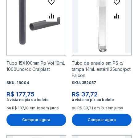
Adicionar à lista de desejo
Adicio
Adicionar para Comparar
Adicio
Tubo 15X100mm Pp Vol 10mL
Tubo de ensaio em PS c/
1000Und/cx Cralplast
tampa 14mL estéril 25und/pct
Falcon
SKU:
18004
SKU:
352057
R$ 177,75
R$ 37,72
ou R$ 187,10 em 1x sem juros
ou R$ 39,71 em 1x sem juros
Comprar agora
Comprar agora