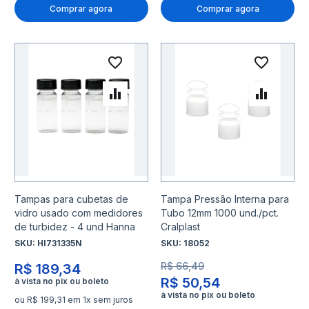
Comprar agora
Comprar agora
Adicionar à lista de desejo
Adicio
Adicionar para Comparar
Adicio
Tampas para cubetas de
Tampa Pressão Interna para
vidro usado com medidores
Tubo 12mm 1000 und./pct.
de turbidez - 4 und Hanna
Cralplast
SKU:
HI731335N
SKU:
18052
R$ 66,49
R$ 189,34
R$ 50,54
ou R$ 199,31 em 1x sem juros