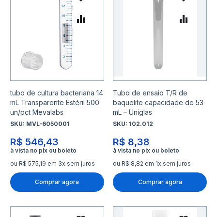
Adicionar à lista de desejo
Adicio
Adicionar para Comparar
Adicio
tubo de cultura bacteriana 14
Tubo de ensaio T/R de
mL Transparente Estéril 500
baquelite capacidade de 53
un/pct Mevalabs
mL – Uniglas
SKU:
MVL-6050001
SKU:
102.012
R$ 546,43
R$ 8,38
ou R$ 575,19 em 3x sem juros
ou R$ 8,82 em 1x sem juros
Comprar agora
Comprar agora