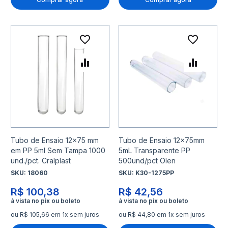
Adicionar à lista de desejo
Adicio
Adicionar para Comparar
Adicio
Tubo de Ensaio 12x75 mm
Tubo de Ensaio 12x75mm
em PP 5ml Sem Tampa 1000
5mL Transparente PP
und./pct. Cralplast
500und/pct Olen
SKU:
18060
SKU:
K30-1275PP
R$ 100,38
R$ 42,56
ou R$ 105,66 em 1x sem juros
ou R$ 44,80 em 1x sem juros