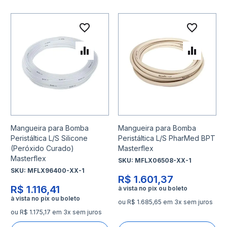
Adicionar à lista de desejo
Adicio
Adicionar para Comparar
Adicio
Mangueira para Bomba
Mangueira para Bomba
Peristáltica L/S Silicone
Peristáltica L/S PharMed BPT
(Peróxido Curado)
Masterflex
Masterflex
SKU:
MFLX06508-XX-1
SKU:
MFLX96400-XX-1
R$ 1.601,37
R$ 1.116,41
ou R$ 1.685,65 em 3x sem juros
ou R$ 1.175,17 em 3x sem juros