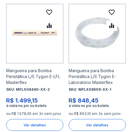
Adicionar à lista de desejo
Adicio
Adicionar para Comparar
Adicio
Mangueira para Bomba
Mangueira para Bomba
Peristáltica L/S Tygon E-LFL
Peristáltica L/S Tygon E-
Masterflex
Laboratório Masterflex
SKU:
MFLX06440-XX-2
SKU:
MFLX06509-XX-1
R$ 1.499,15
R$ 848,45
ou R$ 1.578,05 em 3x sem juros
ou R$ 893,10 em 3x sem juros
Ver detalhes
Ver detalhes