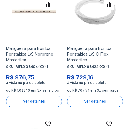
Adicionar para Comparar
Adicio
Mangueira para Bomba
Mangueira para Bomba
Peristáltica L/S Norprene
Peristáltica L/S C-Flex
Masterflex
Masterflex
SKU:
MFLX06404-XX-1
SKU:
MFLX06424-XX-1
R$ 976,75
R$ 729,16
ou R$ 1.028,16 em 3x sem juros
ou R$ 767,54 em 3x sem juros
Ver detalhes
Ver detalhes
Adicionar à lista de desejo
Adicio