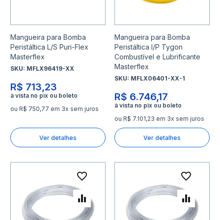
Mangueira para Bomba
Mangueira para Bomba
Peristáltica L/S Puri-Flex
Peristáltica I/P Tygon
Masterflex
Combustível e Lubrificante
Masterflex
SKU:
MFLX96419-XX
SKU:
MFLX06401-XX-1
R$ 713,23
R$ 6.746,17
ou R$ 750,77 em 3x sem juros
ou R$ 7.101,23 em 3x sem juros
Ver detalhes
Ver detalhes
Adicionar à lista de desejo
Adicio
Adicionar para Comparar
Adicio