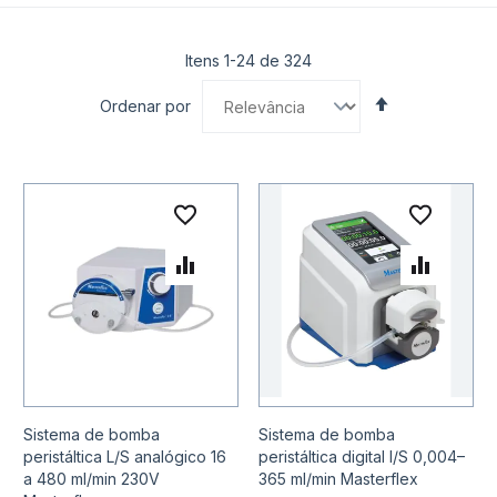
Itens
1
-
24
de
324
Definir
Ordenar por
Direção
Decrescente
Adicionar à lista de desejo
Adicio
Adicionar para Comparar
Adicio
Sistema de bomba
Sistema de bomba
peristáltica L/S analógico 16
peristáltica digital I/S 0,004–
a 480 ml/min 230V
365 ml/min Masterflex