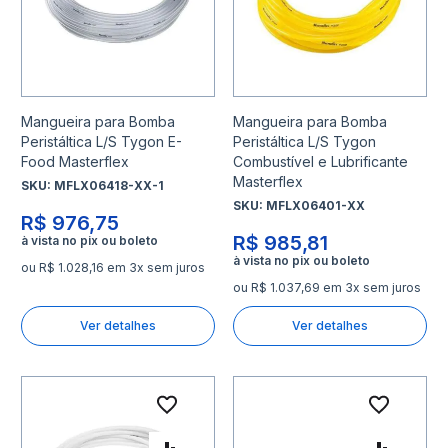
Mangueira para Bomba
Mangueira para Bomba
Peristáltica L/S Tygon E-
Peristáltica L/S Tygon
Food Masterflex
Combustível e Lubrificante
Masterflex
SKU:
MFLX06418-XX-1
SKU:
MFLX06401-XX
R$ 976,75
R$ 985,81
ou R$ 1.028,16 em 3x sem juros
ou R$ 1.037,69 em 3x sem juros
Ver detalhes
Ver detalhes
Adicionar à lista de desejo
Adicio