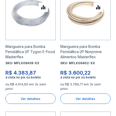
Adicionar para Comparar
Adicio
Mangueira para Bomba
Mangueira para Bomba
Peristáltica I/P Tygon E-Food
Peristáltica I/P Norprene
Masterflex
Alimentos Masterflex
SKU:
MFLX06418-XX
SKU:
MFLX06402-XX
R$ 4.383,87
R$ 3.600,22
ou R$ 4.614,60 em 3x sem
ou R$ 3.789,71 em 3x sem
juros
juros
Ver detalhes
Ver detalhes