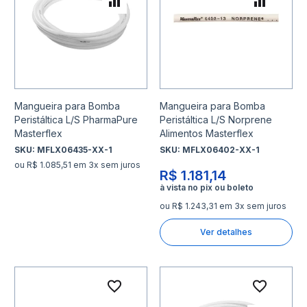
Adicionar para Comparar
Adicio
Mangueira para Bomba
Mangueira para Bomba
Peristáltica L/S PharmaPure
Peristáltica L/S Norprene
Masterflex
Alimentos Masterflex
SKU:
MFLX06435-XX-1
SKU:
MFLX06402-XX-1
ou R$ 1.085,51 em 3x sem juros
R$ 1.181,14
ou R$ 1.243,31 em 3x sem juros
Ver detalhes
Adicionar à lista de desejo
Adicio