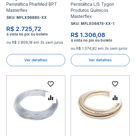
Peristáltica PharMed BPT
Peristáltica L/S Tygon
Masterflex
Produtos Químicos
Masterflex
SKU:
MFLX96880-XX
SKU:
MFLX06475-XX-1
R$ 2.725,72
R$ 1.306,08
ou R$ 2.869,18 em 3x sem juros
ou R$ 1.374,82 em 3x sem juros
Ver detalhes
Ver detalhes
Adicionar à lista de desejo
Adicio
Adicionar para Comparar
Adicio