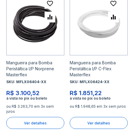
Adicionar à lista de desejo
Adicio
Adicionar para Comparar
Adicio
Mangueira para Bomba
Mangueira para Bomba
Peristáltica I/P Norprene
Peristáltica I/P C-Flex
Masterflex
Masterflex
SKU:
MFLX06404-XX
SKU:
MFLX06424-XX
R$ 3.100,52
R$ 1.851,22
ou R$ 3.263,70 em 3x sem
ou R$ 1.948,65 em 3x sem juros
juros
Ver detalhes
Ver detalhes