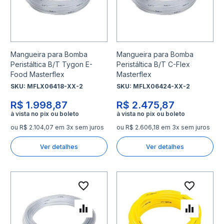
Mangueira para Bomba
Mangueira para Bomba
Peristáltica B/T Tygon E-
Peristáltica B/T C-Flex
Food Masterflex
Masterflex
SKU:
MFLX06418-XX-2
SKU:
MFLX06424-XX-2
R$ 1.998,87
R$ 2.475,87
ou R$ 2.104,07 em 3x sem juros
ou R$ 2.606,18 em 3x sem juros
Ver detalhes
Ver detalhes
Adicionar à lista de desejo
Adicio
Adicionar para Comparar
Adicio