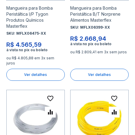
Mangueira para Bomba
Mangueira para Bomba
Peristáltica I/P Tygon
Peristáltica B/T Norprene
Produtos Químicos
Alimentos Masterflex
Masterflex
SKU:
MFLX06399-XX
SKU:
MFLX06475-XX
R$ 2.668,94
R$ 4.565,59
ou R$ 2.809,41 em 3x sem juros
ou R$ 4.805,88 em 3x sem
juros
Ver detalhes
Ver detalhes
Adicionar à lista de desejo
Adicio
Adicionar para Comparar
Adicio