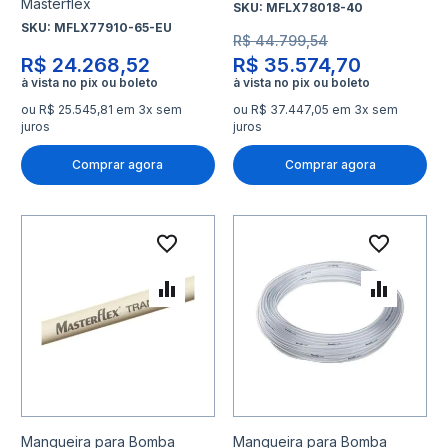
Masterflex
SKU:
MFLX78018-40
SKU:
MFLX77910-65-EU
R$ 44.799,54
R$ 24.268,52
R$ 35.574,70
ou R$ 25.545,81 em 3x sem
ou R$ 37.447,05 em 3x sem
juros
juros
Comprar agora
Comprar agora
Adicionar à lista de desejo
Adicio
Adicionar para Comparar
Adicio
Mangueira para Bomba
Mangueira para Bomba