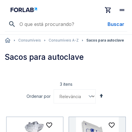
Buscar
Consumíveis
Consumíveis A-Z
Sacos para autoclave
Sacos para autoclave
3
itens
Definir
Ordenar por
Direção
Decrescente
Adicionar à lista de desejo
Adicio