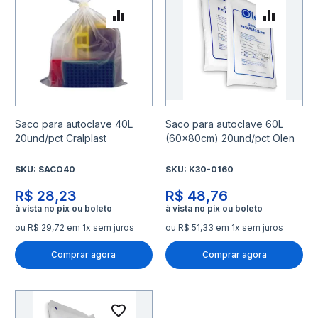
Adicionar para Comparar
Adicio
Saco para autoclave 40L
Saco para autoclave 60L
20und/pct Cralplast
(60x80cm) 20und/pct Olen
SKU:
SACO40
SKU:
K30-0160
R$ 28,23
R$ 48,76
ou R$ 29,72 em 1x sem juros
ou R$ 51,33 em 1x sem juros
Comprar agora
Comprar agora