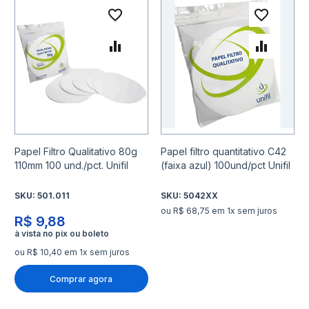
Adicionar à lista de desejo
Adicio
Adicionar para Comparar
Adicio
Papel Filtro Qualitativo 80g
Papel filtro quantitativo C42
110mm 100 und./pct. Unifil
(faixa azul) 100und/pct Unifil
SKU:
501.011
SKU:
5042XX
ou R$ 68,75 em 1x sem juros
R$ 9,88
ou R$ 10,40 em 1x sem juros
Comprar agora