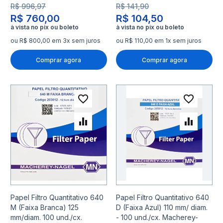
R$ 996,97
R$ 141,90
R$ 760,00
R$ 104,50
ou R$ 800,00 em 3x sem juros
ou R$ 110,00 em 1x sem juros
Comprar agora
Comprar agora
Adicionar à lista de desejo
Adicio
Adicionar para Comparar
Adicio
Papel Filtro Quantitativo 640
Papel Filtro Quantitativo 640
M (Faixa Branca) 125
D (Faixa Azul) 110 mm/ diam.
mm/diam. 100 und./cx.
- 100 und./cx. Macherey-