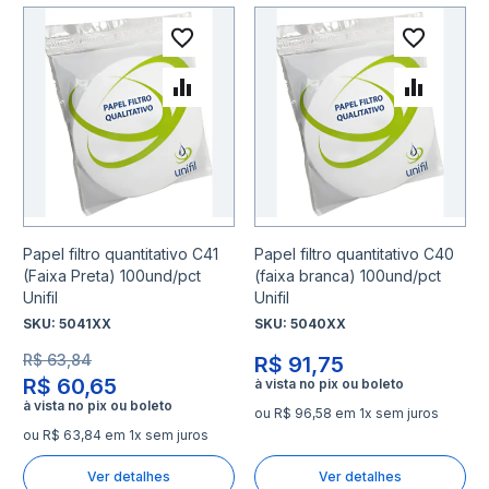
Adicionar à lista de desejo
Adicio
Adicionar para Comparar
Adicio
Papel filtro quantitativo C41
Papel filtro quantitativo C40
(Faixa Preta) 100und/pct
(faixa branca) 100und/pct
Unifil
Unifil
SKU:
5041XX
SKU:
5040XX
R$ 63,84
R$ 91,75
R$ 60,65
ou R$ 96,58 em 1x sem juros
ou R$ 63,84 em 1x sem juros
Ver detalhes
Ver detalhes