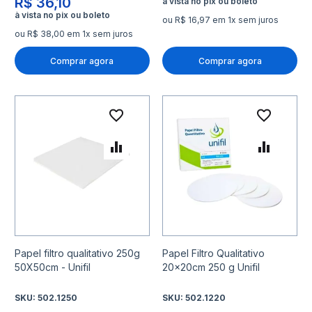
R$ 36,10
ou R$ 16,97 em 1x sem juros
ou R$ 38,00 em 1x sem juros
Comprar agora
Comprar agora
Adicionar à lista de desejo
Adicio
Adicionar para Comparar
Adicio
Papel filtro qualitativo 250g
Papel Filtro Qualitativo
50X50cm - Unifil
20x20cm 250 g Unifil
SKU:
502.1250
SKU:
502.1220