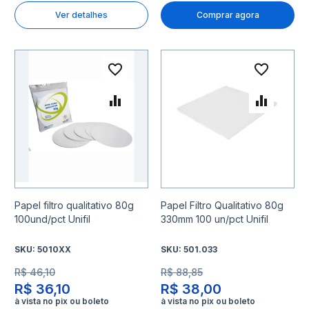
Ver detalhes
Comprar agora
Adicionar à lista de desejo
Adicio
Adicionar para Comparar
Adicio
Papel filtro qualitativo 80g
Papel Filtro Qualitativo 80g
100und/pct Unifil
330mm 100 un/pct Unifil
SKU:
5010XX
SKU:
501.033
R$ 46,10
R$ 88,85
R$ 36,10
R$ 38,00