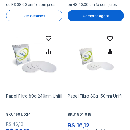
ou R$ 38,00 em 1x sem juros
ou R$ 40,00 em 1x sem juros
Ver detalhes
Comprar agora
Adicionar à lista de desejo
Adicio
Adicionar para Comparar
Adicio
Papel Filtro 80g 240mm Unifil
Papel Filtro 80g 150mm Unifil
SKU:
501.024
SKU:
501.015
R$ 46,10
R$ 16,12