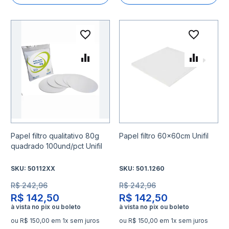
Adicionar à lista de desejo
Adicio
Adicionar para Comparar
Adicio
Papel filtro qualitativo 80g
Papel filtro 60x60cm Unifil
quadrado 100und/pct Unifil
SKU:
50112XX
SKU:
501.1260
R$ 242,96
R$ 242,96
R$ 142,50
R$ 142,50
ou R$ 150,00 em 1x sem juros
ou R$ 150,00 em 1x sem juros