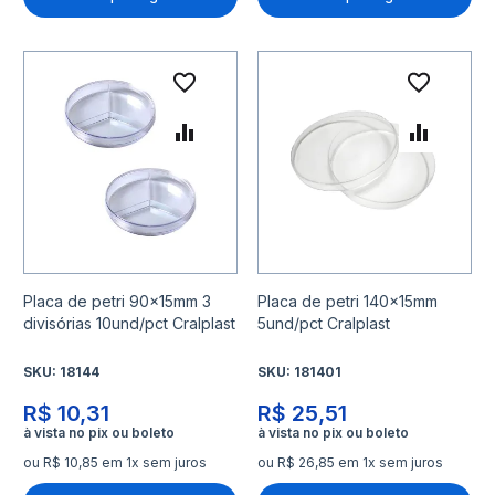
Adicionar à lista de desejo
Adicio
Adicionar para Comparar
Adicio
Placa de petri 90x15mm 3
Placa de petri 140x15mm
divisórias 10und/pct Cralplast
5und/pct Cralplast
SKU:
18144
SKU:
181401
R$ 10,31
R$ 25,51
ou R$ 10,85 em 1x sem juros
ou R$ 26,85 em 1x sem juros