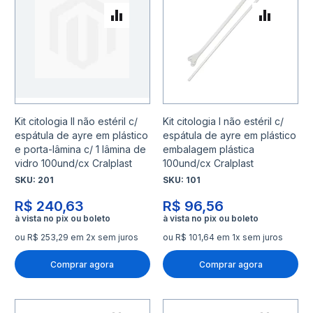
Adicionar para Comparar
Adicio
Kit citologia II não estéril c/
Kit citologia I não estéril c/
espátula de ayre em plástico
espátula de ayre em plástico
e porta-lâmina c/ 1 lâmina de
embalagem plástica
vidro 100und/cx Cralplast
100und/cx Cralplast
SKU:
201
SKU:
101
R$ 240,63
R$ 96,56
ou R$ 253,29 em 2x sem juros
ou R$ 101,64 em 1x sem juros
Comprar agora
Comprar agora