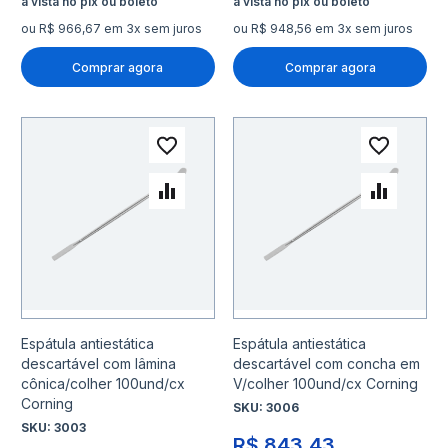
ou R$ 966,67 em 3x sem juros
ou R$ 948,56 em 3x sem juros
Comprar agora
Comprar agora
Adicionar à lista de desejo
Adicio
Adicionar para Comparar
Adicio
Espátula antiestática
Espátula antiestática
descartável com lâmina
descartável com concha em
cônica/colher 100und/cx
V/colher 100und/cx Corning
Corning
SKU:
3006
SKU:
3003
R$ 843,43