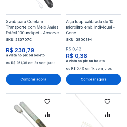
Swab para Coleta e
Alça loop calibrada de 10
Transporte com Meio Amies
microlitro emb. Individual -
Estéril 100und/pct - Absorve
Gene
SKU:
230707C
SKU:
GED019-I
R$ 0,42
R$ 238,79
R$ 0,38
ou R$ 251,36 em 2x sem juros
ou R$ 0,40 em 1x sem juros
Comprar agora
Comprar agora
Adicionar à lista de desejo
Adicio
Adicionar para Comparar
Adicio