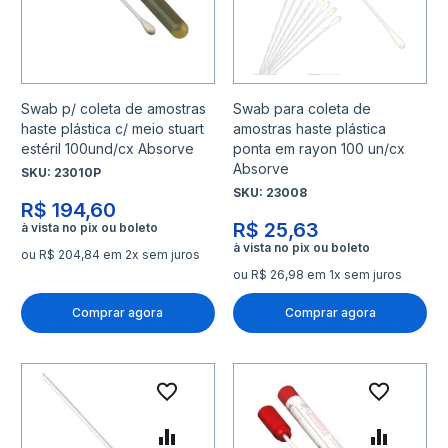
Swab p/ coleta de amostras
Swab para coleta de
haste plástica c/ meio stuart
amostras haste plástica
estéril 100und/cx Absorve
ponta em rayon 100 un/cx
Absorve
SKU:
23010P
SKU:
23008
R$ 194,60
R$ 25,63
ou R$ 204,84 em 2x sem juros
ou R$ 26,98 em 1x sem juros
Comprar agora
Comprar agora
Adicionar à lista de desejo
Adicio