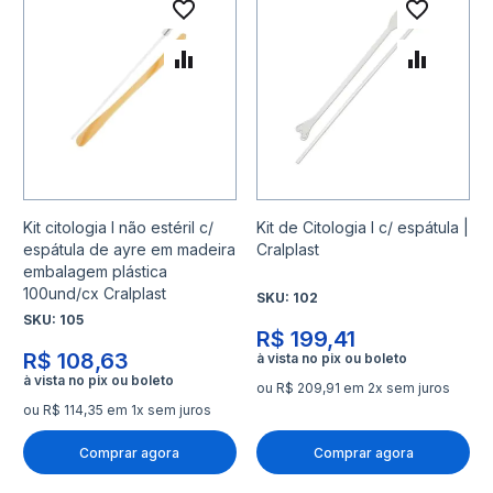
Adicionar à lista de desejo
Adicio
Adicionar para Comparar
Adicio
Kit citologia I não estéril c/
Kit de Citologia I c/ espátula |
espátula de ayre em madeira
Cralplast
embalagem plástica
100und/cx Cralplast
SKU:
102
SKU:
105
R$ 199,41
R$ 108,63
ou R$ 209,91 em 2x sem juros
ou R$ 114,35 em 1x sem juros
Comprar agora
Comprar agora