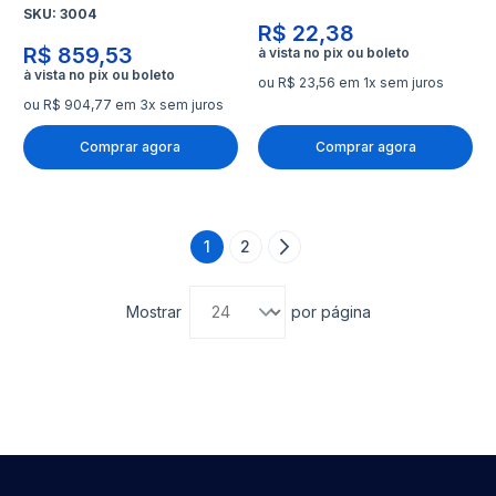
SKU:
3004
R$ 22,38
R$ 859,53
ou R$ 23,56 em 1x sem juros
ou R$ 904,77 em 3x sem juros
Comprar agora
Comprar agora
Página
1
2
Página
Página
Próximo
Você está lendo a página
Mostrar
por página