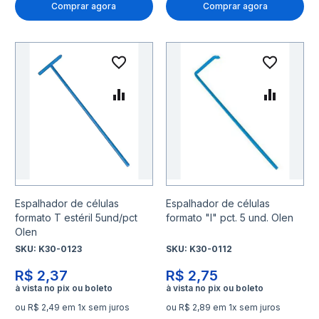
Comprar agora
Comprar agora
Adicionar à lista de desejo
Adicio
Adicionar para Comparar
Adicio
Espalhador de células
Espalhador de células
formato T estéril 5und/pct
formato "l" pct. 5 und. Olen
Olen
SKU:
K30-0123
SKU:
K30-0112
R$ 2,37
R$ 2,75
ou R$ 2,49 em 1x sem juros
ou R$ 2,89 em 1x sem juros