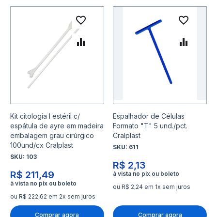
Adicionar à lista de desejo
Adicio
Adicionar para Comparar
Adicio
Kit citologia I estéril c/
Espalhador de Células
espátula de ayre em madeira
Formato "T" 5 und./pct.
embalagem grau cirúrgico
Cralplast
100und/cx Cralplast
SKU:
611
SKU:
103
R$ 2,13
R$ 211,49
ou R$ 2,24 em 1x sem juros
ou R$ 222,62 em 2x sem juros
Comprar agora
Comprar agora