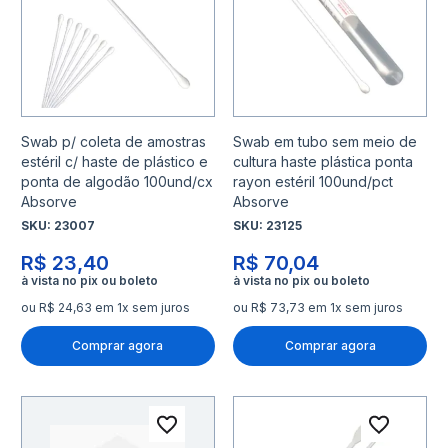
Adicionar para Comparar
Adicio
Swab p/ coleta de amostras
Swab em tubo sem meio de
estéril c/ haste de plástico e
cultura haste plástica ponta
ponta de algodão 100und/cx
rayon estéril 100und/pct
Absorve
Absorve
SKU:
23007
SKU:
23125
R$ 23,40
R$ 70,04
ou R$ 24,63 em 1x sem juros
ou R$ 73,73 em 1x sem juros
Comprar agora
Comprar agora
Adicionar à lista de desejo
Adicio