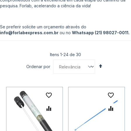
pesquisa. Forlab, acelerando a ciência da vida!
Se preferir solicite um orçamento através do
info@forlabexpress.com.br
ou no
Whatsapp (21) 98027-0011.
Itens
1
-
24
de
30
Definir
Ordenar por
Direção
Decrescente
Adicionar à lista de desejo
Adicio
Adicionar para Comparar
Adicio