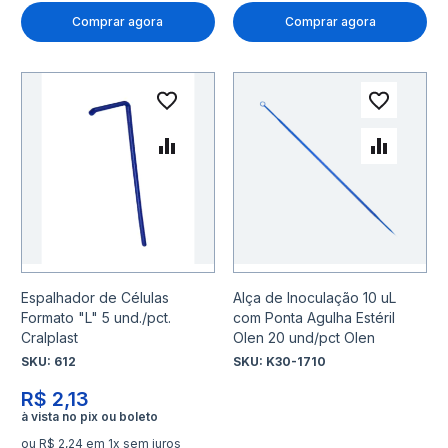
Comprar agora
Comprar agora
Adicionar à lista de desejo
Adicio
Adicionar para Comparar
Adicio
Espalhador de Células
Alça de Inoculação 10 uL
Formato "L" 5 und./pct.
com Ponta Agulha Estéril
Cralplast
Olen 20 und/pct Olen
SKU:
612
SKU:
K30-1710
R$ 2,13
ou R$ 2,24 em 1x sem juros