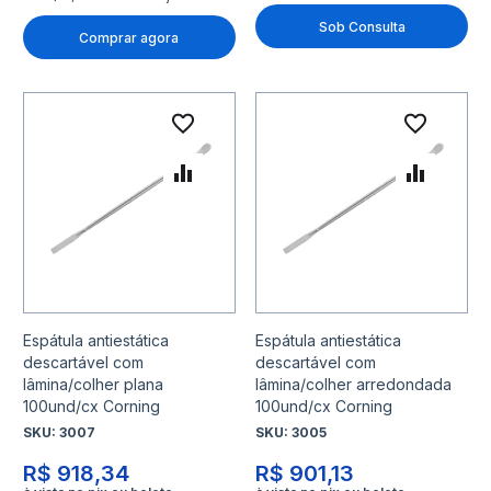
Sob Consulta
Comprar agora
Adicionar à lista de desejo
Adicio
Adicionar para Comparar
Adicio
Espátula antiestática
Espátula antiestática
descartável com
descartável com
lâmina/colher plana
lâmina/colher arredondada
100und/cx Corning
100und/cx Corning
SKU:
3007
SKU:
3005
R$ 918,34
R$ 901,13