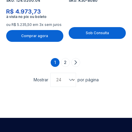
SKU:
124.0200.04
SKU:
K30-8080
R$ 4.973,73
ou R$ 5.235,50 em 3x sem juros
Sob Consulta
Comprar agora
Página
1
2
Página
Página
Próximo
Você está lendo a página
Mostrar
por página