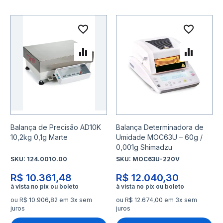
Adicionar à lista de desejo
Adicio
Adicionar para Comparar
Adicio
Balança de Precisão AD10K
Balança Determinadora de
10,2kg 0,1g Marte
Umidade MOC63U – 60g /
0,001g Shimadzu
SKU:
124.0010.00
SKU:
MOC63U-220V
R$ 10.361,48
R$ 12.040,30
ou R$ 10.906,82 em 3x sem
ou R$ 12.674,00 em 3x sem
juros
juros