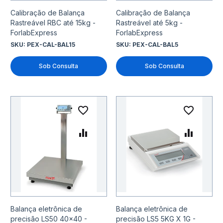
Calibração de Balança
Calibração de Balança
Rastreável RBC até 15kg -
Rastreável até 5kg -
ForlabExpress
ForlabExpress
SKU:
PEX-CAL-BAL15
SKU:
PEX-CAL-BAL5
Sob Consulta
Sob Consulta
Adicionar à lista de desejo
Adicio
Adicionar para Comparar
Adicio
Balança eletrônica de
Balança eletrônica de
precisão LS50 40x40 -
precisão LS5 5KG X 1G -