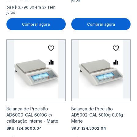
juros
ou R$ 3.790,00 em 3x sem
juros
Comprar agora
Comprar agora
Adicionar à lista de desejo
Adicio
Adicionar para Comparar
Adicio
Balança de Precisão
Balança de Precisão
AD6000-CAL 6010G c/
AD5002-CAL 5010g 0,01g
calibração Interna - Marte
Marte
SKU:
124.6000.04
SKU:
124.5002.04