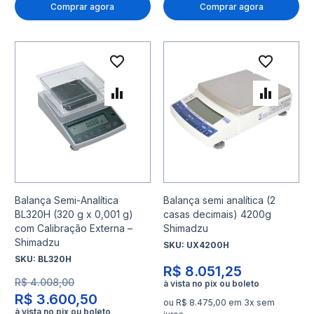
Comprar agora
Comprar agora
Adicionar à lista de desejo
Adicio
Adicionar para Comparar
Adicio
Balança Semi-Analítica
Balança semi analítica (2
BL320H (320 g x 0,001 g)
casas decimais) 4200g
com Calibração Externa –
Shimadzu
Shimadzu
SKU:
UX4200H
SKU:
BL320H
R$ 8.051,25
R$ 4.008,00
R$ 3.600,50
ou R$ 8.475,00 em 3x sem