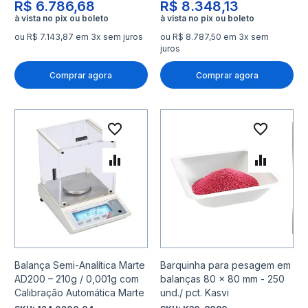
R$ 6.786,68
R$ 8.348,13
ou R$ 7.143,87 em 3x sem juros
ou R$ 8.787,50 em 3x sem
juros
Comprar agora
Comprar agora
Adicionar à lista de desejo
Adicio
Adicionar para Comparar
Adicio
Balança Semi-Analítica Marte
Barquinha para pesagem em
AD200 – 210g / 0,001g com
balanças 80 x 80 mm - 250
Calibração Automática Marte
und./ pct. Kasvi