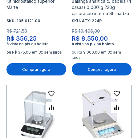
Kit hidrostático superior
Balança analítica c/ capela (4
Marte
casas) 0,0001g 220g
calibração interna Shimadzu
SKU:
105.0121.00
SKU:
ATX-224R
R$ 721,50
R$ 10.496,00
R$ 356,25
R$ 8.550,00
ou R$ 375,00 em 3x sem juros
ou R$ 9.000,00 em 3x sem
juros
Comprar agora
Comprar agora
Adicionar à lista de desejo
Adicio
Adicionar para Comparar
Adicio