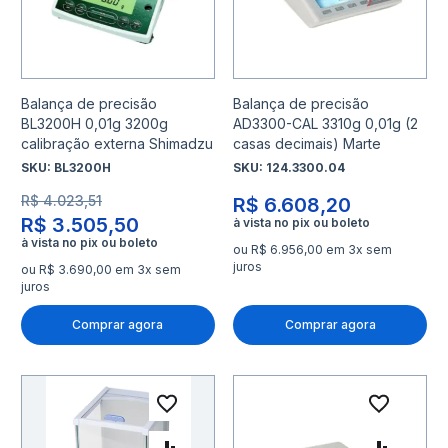
Balança de precisão
Balança de precisão
BL3200H 0,01g 3200g
AD3300-CAL 3310g 0,01g (2
calibração externa Shimadzu
casas decimais) Marte
SKU:
BL3200H
SKU:
124.3300.04
R$ 4.023,51
R$ 6.608,20
R$ 3.505,50
ou R$ 6.956,00 em 3x sem
juros
ou R$ 3.690,00 em 3x sem
juros
Comprar agora
Comprar agora
Adicionar à lista de desejo
Adicio