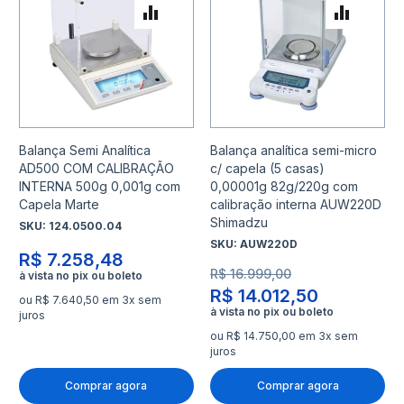
Adicionar para Comparar
Adicio
Balança Semi Analítica
Balança analítica semi-micro
AD500 COM CALIBRAÇÃO
c/ capela (5 casas)
INTERNA 500g 0,001g com
0,00001g 82g/220g com
Capela Marte
calibração interna AUW220D
Shimadzu
SKU:
124.0500.04
SKU:
AUW220D
R$ 7.258,48
R$ 16.999,00
R$ 14.012,50
ou R$ 7.640,50 em 3x sem
juros
ou R$ 14.750,00 em 3x sem
juros
Comprar agora
Comprar agora