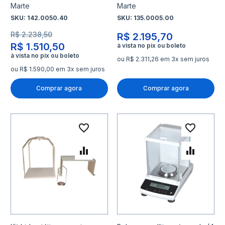
Marte
Marte
SKU:
142.0050.40
SKU:
135.0005.00
R$ 2.238,50
R$ 2.195,70
R$ 1.510,50
ou R$ 2.311,26 em 3x sem juros
ou R$ 1.590,00 em 3x sem juros
Comprar agora
Comprar agora
Adicionar à lista de desejo
Adicio
Adicionar para Comparar
Adicio