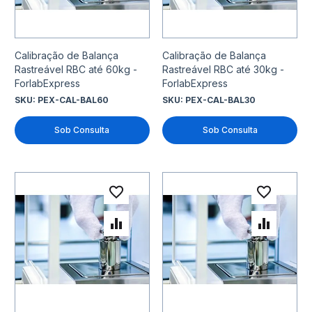
Calibração de Balança
Calibração de Balança
Rastreável RBC até 60kg -
Rastreável RBC até 30kg -
ForlabExpress
ForlabExpress
SKU:
PEX-CAL-BAL60
SKU:
PEX-CAL-BAL30
Sob Consulta
Sob Consulta
Adicionar à lista de desejo
Adicio
Adicionar para Comparar
Adicio