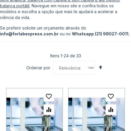
balança portátil
. Navegue em nosso site e confira todos os
modelos e escolha a opção que mais te ajudará a acelerar a
ciência da vida.
Se preferir solicite um orçamento através do
info@forlabexpress.com.br
ou no
Whatsapp (21) 98027-0011.
Itens
1
-
24
de
33
Definir
Ordenar por
Direção
Decrescente
Adicionar à lista de desejo
Adicio
Adicionar para Comparar
Adicio