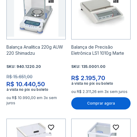
Adicionar para Comparar
Adicio
Balança Analítica 220g AUW
Balança de Precisão
220 Shimadzu
Eletrônica LS1 1010g Marte
SKU:
940.1220.20
SKU:
135.0001.00
R$ 15.651,00
R$ 2.195,70
R$ 10.440,50
ou R$ 2.311,26 em 3x sem juros
ou R$ 10.990,00 em 3x sem
juros
Comprar agora
Adicionar à lista de desejo
Adicio