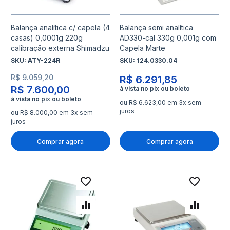
Balança analítica c/ capela (4
Balança semi analítica
casas) 0,0001g 220g
AD330-cal 330g 0,001g com
calibração externa Shimadzu
Capela Marte
SKU:
ATY-224R
SKU:
124.0330.04
R$ 9.059,20
R$ 6.291,85
R$ 7.600,00
ou R$ 6.623,00 em 3x sem
juros
ou R$ 8.000,00 em 3x sem
juros
Comprar agora
Comprar agora
Adicionar à lista de desejo
Adicio
Adicionar para Comparar
Adicio