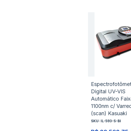
Espectrofotôme
Digital UV-VIS
Automático Faix
1100nm c/ Varre
(scan) Kasuaki
SKU:
IL-593-S-BI