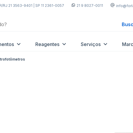
R/RJ 21 3563-9401 | SP 11 2361-0057
21 9 8027-0011
info@for
Busc
mentos
Reagentes
Serviços
Marc
trofotômetros
Adicionar
Adicio