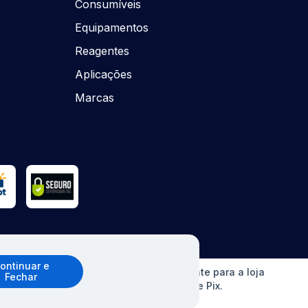
Consumíveis
Equipamentos
Reagentes
Aplicações
Marcas
ontinuar e
o sem aviso prévio. Ofertas válidas somente para a loja
Fechar
erCard, Elo e American Express), boleto e Pix.