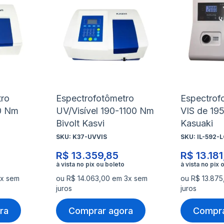
à
à
Adicionar
Adicio
lista
lista
para
para
de
de
Comparar
Compa
desejos
desejo
tro
Espectrofotômetro
Espectrof
20 Nm
UV/Visível 190-1100 Nm
VIS de 19
Bivolt Kasvi
Kasuaki
SKU:
K37-UVVIS
SKU:
IL-592-L
R$ 13.359,85
R$ 13.181
3x sem
ou R$ 14.063,00 em 3x sem
ou R$ 13.87
juros
juros
ra
Comprar agora
Compra