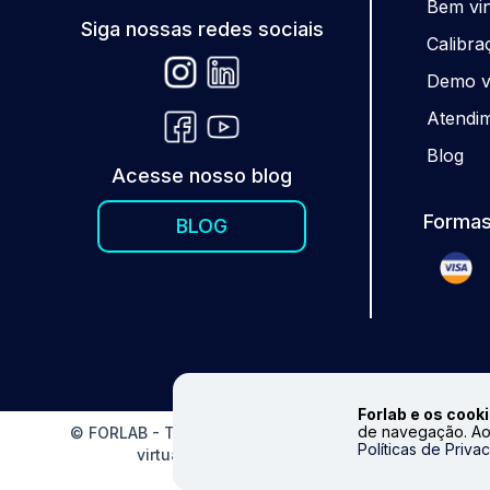
Be
m
vi
Siga nossas redes sociais
Calibra
Demo vi
Atendi
Blog
Acesse nosso blog
Formas
BLOG
Forlab e os cooki
de navegação. Ao
© FORLAB - Todos os direitos reservados. Proibida repr
Políticas de Priva
virtual. Fale conosco|
info@forlabexpress.com