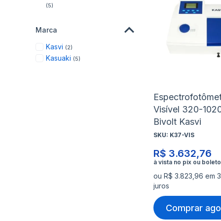
items
5
Marca
items
Kasvi
2
items
Kasuaki
5
Espectrofotôme
Visível 320-10
Bivolt Kasvi
SKU:
K37-VIS
R$ 3.632,76
ou R$ 3.823,96 em 
juros
Comprar ago