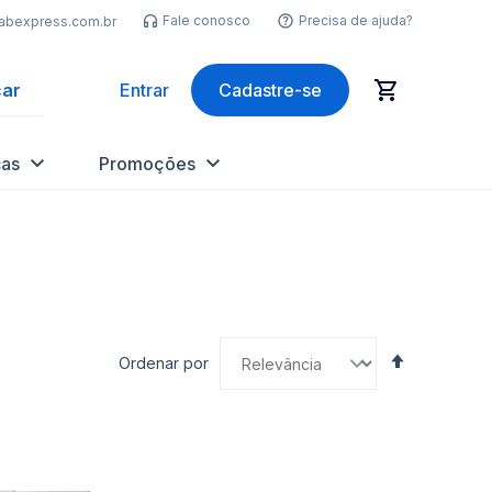
Fale conosco
Precisa de ajuda?
labexpress.com.br
ar
Entrar
Cadastre-se
as
Promoções
Definir
Ordenar por
Direção
Decrescen
nar
Adicionar
Ad