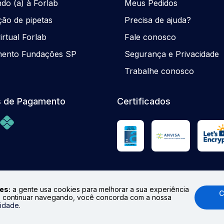
ndo (a) à Forlab
Meus Pedidos
ção de pipetas
Precisa de ajuda?
rtual Forlab
Fale conosco
mento Fundações SP
Segurança e Privacidade
Trabalhe conosco
 de Pagamento
Certificados
es:
a gente usa cookies para melhorar a sua experiência
C
 continuar navegando, você concorda com a nossa
odução total ou parcial. Preços e Estoques sujeitos à alteraçã
cidade
.
.br
Formas de pagamento aceitas: cartões de crédito (Visa, Mast