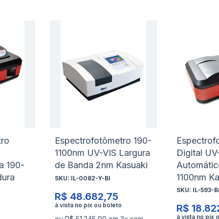
Adicionar
Adicio
à
à
Adicionar
Adicio
lista
lista
para
para
de
de
Comparar
Compa
desejos
desejo
tro
Espectrofotômetro 190-
Espectrof
1100nm UV-VIS Largura
Digital UV
a 190-
de Banda 2nm Kasuaki
Automátic
dura
1100nm Ka
SKU:
IL-0082-Y-BI
SKU:
IL-593-B
R$ 48.682,75
R$ 18.82
ou R$ 51.245,00 em 3x sem