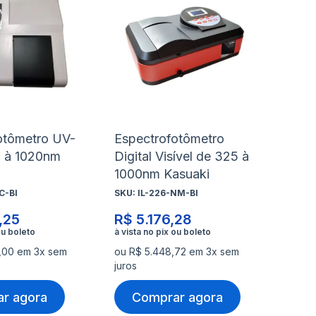
à
à
nar
Adicionar
Ad
lista
lis
para
pa
de
de
rar
Comparar
Co
s
desejos
de
otômetro UV-
Espectrofotômetro
5 à 1020nm
Digital Visível de 325 à
1000nm Kasuaki
C-BI
SKU:
IL-226-NM-BI
,25
R$ 5.176,28
5,00 em 3x sem
ou R$ 5.448,72 em 3x sem
juros
r agora
Comprar agora