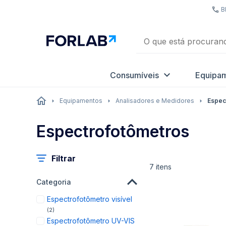
B
Consumíveis
Equipa
Equipamentos
Analisadores e Medidores
Espec
Espectrofotômetros
Filtrar
7
itens
Categoria
Espectrofotômetro visível
items
2
Espectrofotômetro UV-VIS