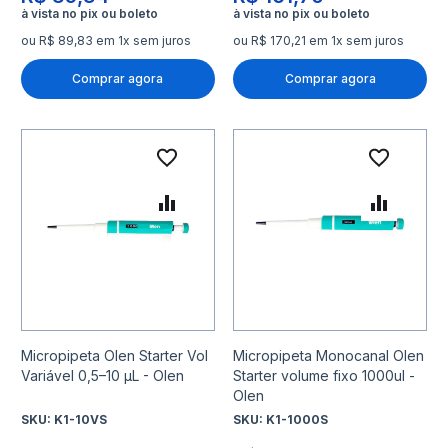
ou R$ 89,83 em 1x sem juros
ou R$ 170,21 em 1x sem juros
Comprar agora
Comprar agora
Adicionar à lista de desejo
Adicio
Adicionar para Comparar
Adicio
Micropipeta Olen Starter Vol
Micropipeta Monocanal Olen
Variável 0,5–10 µL - Olen
Starter volume fixo 1000ul -
Olen
SKU:
K1-10VS
SKU:
K1-1000S