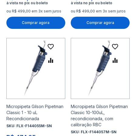
ou R$ 499,00 em 3x sem juros
ou R$ 499,00 em 3x sem juros
Comprar agora
Comprar agora
Adicionar à lista de desejo
Adicio
Adicionar para Comparar
Adicio
Micropipeta Gilson Pipetman
Micropipeta Gilson Pipetman
Classic 1 - 10 uL
Classic 10-100uL,
Recondicionada
recondicionada, com
calibração RBC
SKU:
FLX-F144055M-SN
SKU:
FLX-F144057M-SN