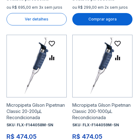
ou R$ 695,00 em 3x sem juros
ou R$ 299,00 em 2x sem juros
Ver detalhes
Comprar agora
Adicionar à lista de desejo
Adicio
Adicionar para Comparar
Adicio
Micropipeta Gilson Pipetman
Micropipeta Gilson Pipetman
Classic 20-200µL
Classic 200-1000µL
Recondicionada
Recondicionada
SKU:
FLX-F144058M-SN
SKU:
FLX-F144059M-SN
R$ 474,05
R$ 474,05