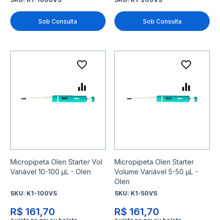
Sob Consulta
Sob Consulta
Adicionar à lista de desejo
Adicio
Adicionar para Comparar
Adicio
Micropipeta Olen Starter Vol
Micropipeta Olen Starter
Variável 10-100 μL - Olen
Volume Variável 5-50 μL -
Olen
SKU:
K1-100VS
SKU:
K1-50VS
R$ 161,70
R$ 161,70