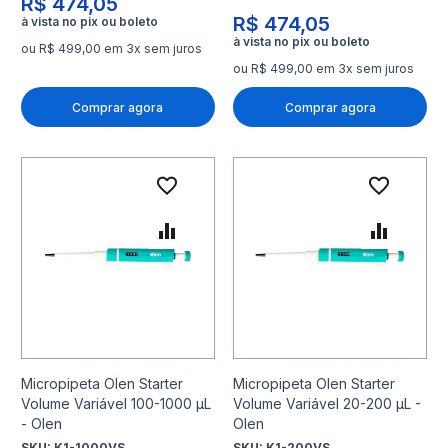
R$ 474,05
R$ 474,05
ou R$ 499,00 em 3x sem juros
ou R$ 499,00 em 3x sem juros
Comprar agora
Comprar agora
Adicionar à lista de desejo
Adicio
Adicionar para Comparar
Adicio
Micropipeta Olen Starter
Micropipeta Olen Starter
Volume Variável 100-1000 μL
Volume Variável 20-200 μL -
- Olen
Olen
SKU:
K1-1000VS
SKU:
K1-200VS