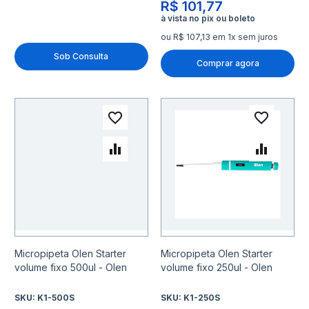
R$ 101,77
ou R$ 107,13 em 1x sem juros
Sob Consulta
Comprar agora
Adicionar à lista de desejo
Adicio
Adicionar para Comparar
Adicio
Micropipeta Olen Starter
Micropipeta Olen Starter
volume fixo 500ul - Olen
volume fixo 250ul - Olen
SKU:
K1-500S
SKU:
K1-250S