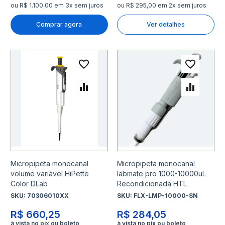
ou R$ 1.100,00 em 3x sem juros
ou R$ 295,00 em 2x sem juros
Comprar agora
Ver detalhes
Adicionar à lista de desejo
Adicio
Adicionar para Comparar
Adicio
Micropipeta monocanal
Micropipeta monocanal
volume variável HiPette
labmate pro 1000-10000uL
Color DLab
Recondicionada HTL
SKU:
70306010XX
SKU:
FLX-LMP-10000-SN
R$ 660,25
R$ 284,05