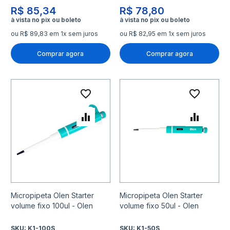
R$ 85,34
R$ 78,80
ou R$ 89,83 em 1x sem juros
ou R$ 82,95 em 1x sem juros
Comprar agora
Comprar agora
Adicionar à lista de desejo
Adicio
Adicionar para Comparar
Adicio
Micropipeta Olen Starter
Micropipeta Olen Starter
volume fixo 100ul - Olen
volume fixo 50ul - Olen
SKU:
K1-100S
SKU:
K1-50S