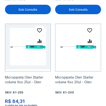
Sob Consulta
Sob Consulta
Adicionar à lista de desejo
Adicio
Adicionar para Comparar
Adicio
Micropipeta Olen Starter
Micropipeta Olen Starter
volume fixo 25ul - Olen
volume fixo 20ul - Olen
SKU:
K1-25S
SKU:
K1-20S
R$ 84,31