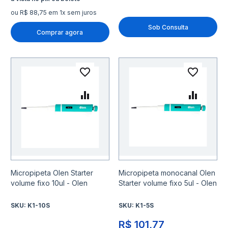
ou R$ 88,75 em 1x sem juros
Sob Consulta
Comprar agora
Adicionar à lista de desejo
Adicio
Adicionar para Comparar
Adicio
Micropipeta Olen Starter
Micropipeta monocanal Olen
volume fixo 10ul - Olen
Starter volume fixo 5ul - Olen
SKU:
K1-10S
SKU:
K1-5S
R$ 101,77