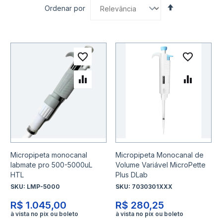
Definir
Ordenar por
Direção
Decrescente
Adicionar à lista de desejo
Adicio
Adicionar para Comparar
Adicio
Micropipeta monocanal
Micropipeta Monocanal de
labmate pro 500-5000uL
Volume Variável MicroPette
HTL
Plus DLab
SKU:
LMP-5000
SKU:
7030301XXX
R$ 1.045,00
R$ 280,25