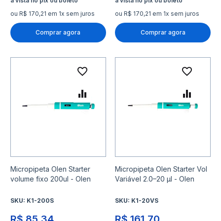
ou R$ 170,21 em 1x sem juros
ou R$ 170,21 em 1x sem juros
Comprar agora
Comprar agora
Adicionar à lista de desejo
Adicio
Adicionar para Comparar
Adicio
Micropipeta Olen Starter
Micropipeta Olen Starter Vol
volume fixo 200ul - Olen
Variável 2.0–20 μl - Olen
SKU:
K1-200S
SKU:
K1-20VS
R$ 85,34
R$ 161,70