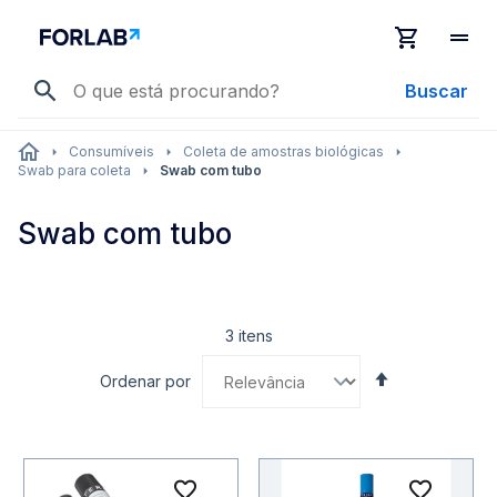
Buscar
Consumíveis
Coleta de amostras biológicas
Swab para coleta
Swab com tubo
Swab com tubo
3
itens
Definir
Ordenar por
Direção
Decrescente