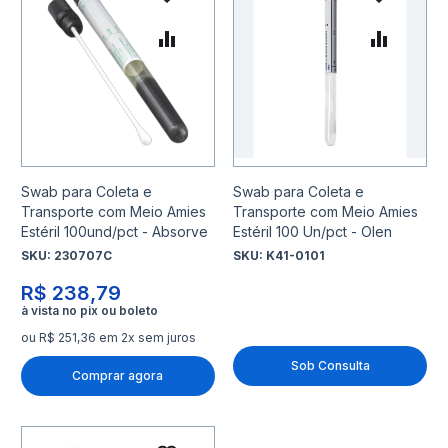
Adicionar à lista de desejo
Adicio
Adicionar para Comparar
Adicio
Swab para Coleta e
Swab para Coleta e
Transporte com Meio Amies
Transporte com Meio Amies
Estéril 100und/pct - Absorve
Estéril 100 Un/pct - Olen
SKU:
230707C
SKU:
K41-0101
R$ 238,79
ou R$ 251,36 em 2x sem juros
Sob Consulta
Comprar agora