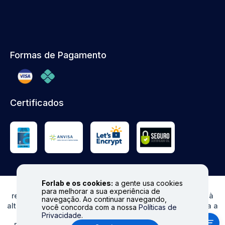
Formas de Pagamento
Certificados
Forlab e os cookies:
a gente usa cookies
© FORLAB - Todos os direitos reservados. Proibida
para melhorar a sua experiência de
reprodução total ou parcial. Preços e Estoques sujeitos à
navegação. Ao continuar navegando,
alteração sem aviso prévio. Ofertas válidas somente para a
você concorda com a nossa
Políticas de
Privacidade
.
loja virtual. Fale conosco|
info@forlabexpress.com.br