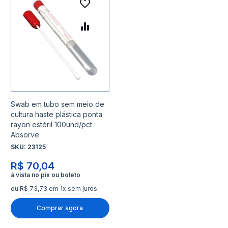
Adicionar à lista de desejo
Adicionar para Comparar
Swab em tubo sem meio de
cultura haste plástica ponta
rayon estéril 100und/pct
Absorve
SKU:
23125
R$ 70,04
ou R$ 73,73 em 1x sem juros
Comprar agora