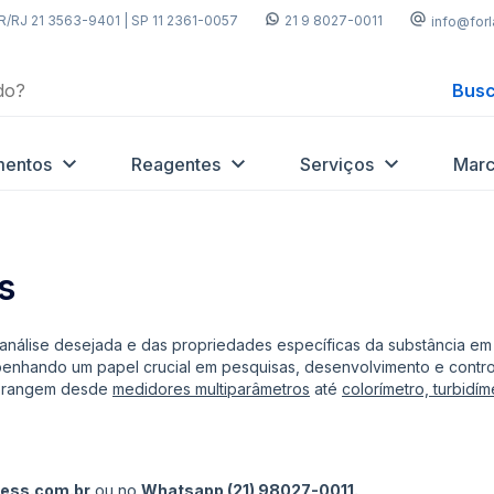
R/RJ 21 3563-9401 | SP 11 2361-0057
21 9 8027-0011
info@for
Busc
mentos
Reagentes
Serviços
Marc
s
nálise desejada e das propriedades específicas da substância em 
enhando um papel crucial em pesquisas, desenvolvimento e controle
 abrangem desde
medidores multiparâmetros
até
colorímetro, turbidí
ress.com.br
ou no
Whatsapp (21) 98027-0011.