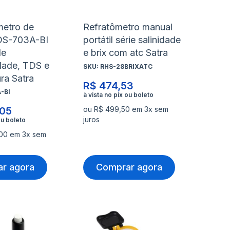
metro de
Refratômetro manual
DS-703A-BI
portátil série salinidade
de
e brix com atc Satra
dade, TDS e
SKU:
RHS-28BRIXATC
ra Satra
R$ 474,53
-BI
,05
ou R$ 499,50 em 3x sem
juros
,00 em 3x sem
r agora
Comprar agora
nar
Adicionar
Ad