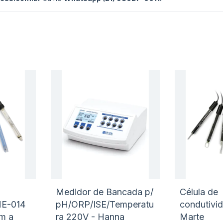
Adicionar
Adicio
à
à
Adicionar
Adicio
lista
lista
para
para
de
de
Comparar
Compa
desejos
desejo
Medidor de Bancada p/
Célula de
ME-014
pH/ORP/ISE/Temperatu
condutivi
cm a
ra 220V - Hanna
Marte