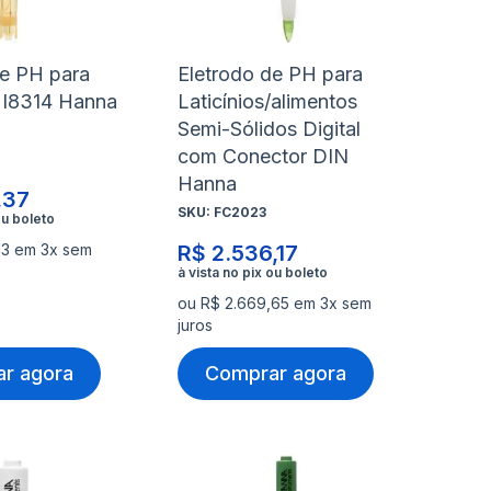
s
desejos
de
de PH para
Eletrodo de PH para
HI8314 Hanna
Laticínios/alimentos
Semi-Sólidos Digital
com Conector DIN
Hanna
,37
SKU:
FC2023
13 em 3x sem
R$ 2.536,17
ou R$ 2.669,65 em 3x sem
juros
r agora
Comprar agora