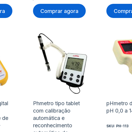
ra
Comprar agora
Compra
Adicionar
Adicio
à
à
Adicionar
Adicio
lista
lista
para
para
de
de
Comparar
Compa
desejos
desejo
ital
Phmetro tipo tablet
pHmetro di
com calibração
pH 0,0 a 1
e de
automática e
-
reconhecimento
SKU:
PH-113