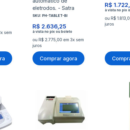
automático de
R$ 1.722
eletrodos. - Satra
SKU:
PH-TABLET-BI
ou R$ 1.813,
juros
R$ 2.636,25
3x sem
ou R$ 2.775,00 em 3x sem
juros
ra
Comprar agora
Compra
Adicionar
Adicio
à
à
Adicionar
Adicio
lista
lista
para
para
de
de
Comparar
Compa