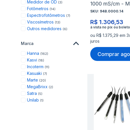
items
Medidor de OD
3
1000 mS/cm - M
items
Fotômetros
14
SKU:
948.0000.14
items
Espectrofotômetros
7
R$ 1.306,53
items
Viscosímetros
13
items
Outros medidores
6
ou R$ 1.375,29 em 3
juros
Marca
items
Hanna
Comprar ago
162
items
Kasvi
18
items
Incoterm
11
items
Kasuaki
7
items
Marte
20
items
MegaBrixx
2
items
Satra
5
item
Unilab
1