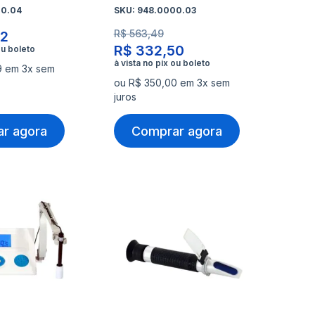
0.04
SKU:
948.0000.03
R$ 563,49
32
R$ 332,50
9 em 3x sem
ou R$ 350,00 em 3x sem
juros
r agora
Comprar agora
nar
Adicionar
Ad
à
à
nar
Adicionar
Ad
lista
lis
para
pa
de
de
rar
Comparar
Co
s
desejos
de