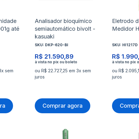
desejos
desejo
midade
Analisador bioquímico
Eletrodo 
001g até
semiautomático bivolt -
Medidor 
kasuaki
SKU:
DKP-620-BI
SKU:
HI1217D
R$ 21.590,89
R$ 1.990
3x sem
ou R$ 22.727,25 em 3x sem
ou R$ 2.095,
juros
juros
ra
Comprar agora
Compra