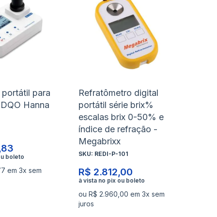
à
à
nar
Adicionar
Ad
lista
lis
para
pa
de
de
rar
Comparar
Co
s
desejos
de
portátil para
Refratômetro digital
e DQO Hanna
portátil série brix%
escalas brix 0-50% e
índice de refração -
Megabrixx
,83
SKU:
REDI-P-101
77 em 3x sem
R$ 2.812,00
ou R$ 2.960,00 em 3x sem
juros