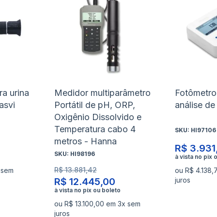
à
à
Adicionar
Adicio
lista
lista
para
para
de
de
Comparar
Compa
desejos
desejo
ra urina
Medidor multiparâmetro
Fotômetro 
asvi
Portátil de pH, ORP,
análise d
Oxigênio Dissolvido e
Temperatura cabo 4
SKU:
HI97106
metros - Hanna
R$ 3.931
SKU:
HI98196
R$ 13.881,42
 sem
ou R$ 4.138,
R$ 12.445,00
juros
ou R$ 13.100,00 em 3x sem
juros