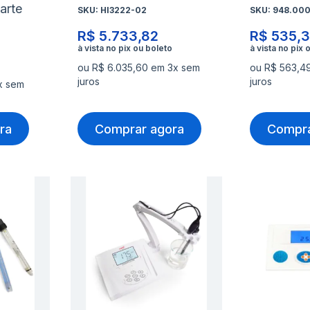
arte
SKU:
HI3222-02
SKU:
948.000
R$ 5.733,82
R$ 535,
ou R$ 6.035,60 em 3x sem
ou R$ 563,4
juros
juros
x sem
ra
Comprar agora
Compra
Adicionar
Adicio
à
à
Adicionar
Adicio
lista
lista
para
para
de
de
Comparar
Compa
desejos
desejo