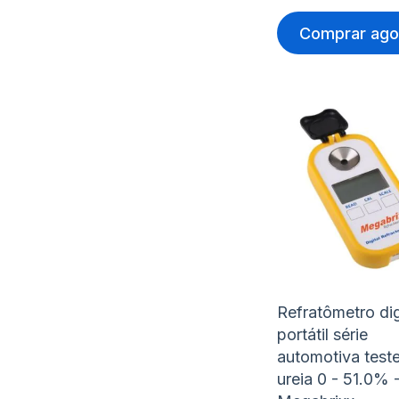
Comprar ago
Refratômetro dig
portátil série
automotiva test
ureia 0 - 51.0% 