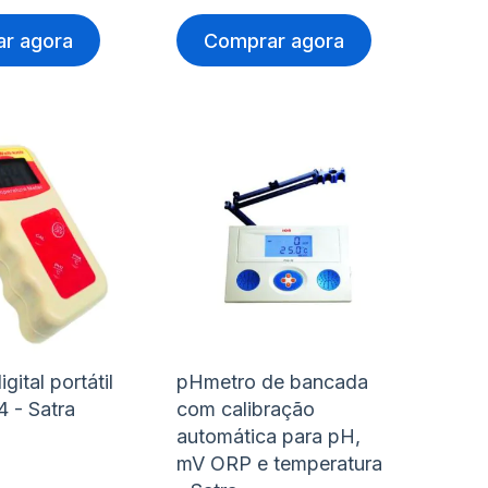
r agora
Comprar agora
nar
Adicionar
Ad
à
à
nar
Adicionar
Ad
lista
lis
para
pa
de
de
rar
Comparar
Co
s
desejos
de
gital portátil
pHmetro de bancada
4 - Satra
com calibração
automática para pH,
mV ORP e temperatura