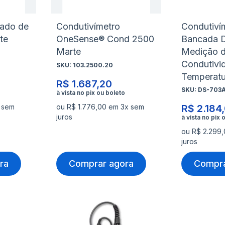
nado de
Condutivímetro
Condutiví
te
OneSense® Cond 2500
Bancada 
Marte
Medição 
Condutivi
SKU:
103.2500.20
Temperatu
R$ 1.687,20
SKU:
DS-703A
 sem
ou R$ 1.776,00 em 3x sem
R$ 2.184
juros
ou R$ 2.299
juros
ra
Comprar agora
Compra
Adicionar
Adicio