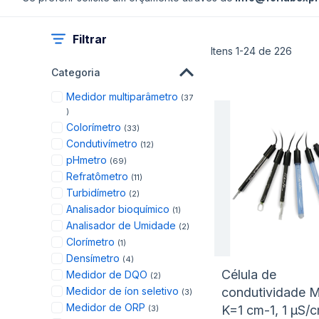
Filtrar
Itens
1
-
24
de
226
Categoria
Medidor multiparâmetro
37
items
items
Colorímetro
33
items
Condutivímetro
12
items
pHmetro
69
items
Refratômetro
11
items
Turbidímetro
2
item
Analisador bioquímico
1
items
Analisador de Umidade
2
item
Clorímetro
1
items
Densímetro
4
items
Célula de
Medidor de DQO
2
items
Medidor de íon seletivo
condutividade 
3
items
Medidor de ORP
K=1 cm-1, 1 μS/
3