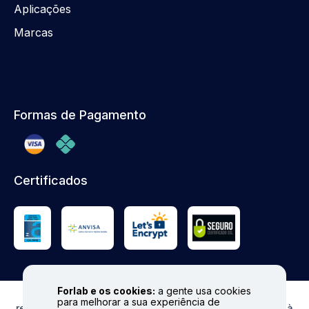
Aplicações
Marcas
Formas de Pagamento
Certificados
Forlab e os cookies:
a gente usa cookies
© FORLAB - Todos os direitos reservados. Proibida
para melhorar a sua experiência de
reprodução total ou parcial. Preços e Estoques sujeitos à