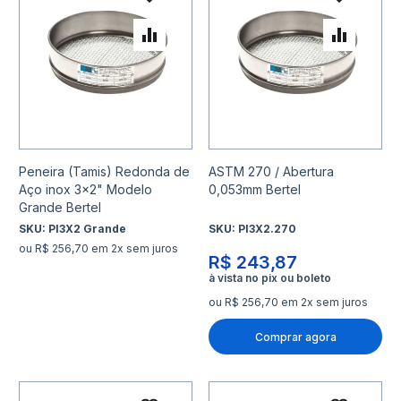
Adicionar à lista de desejo
Adicio
Adicionar para Comparar
Adicio
Peneira (Tamis) Redonda de
ASTM 270 / Abertura
Aço inox 3x2" Modelo
0,053mm Bertel
Grande Bertel
SKU:
PI3X2 Grande
SKU:
PI3X2.270
ou R$ 256,70 em 2x sem juros
R$ 243,87
ou R$ 256,70 em 2x sem juros
Comprar agora