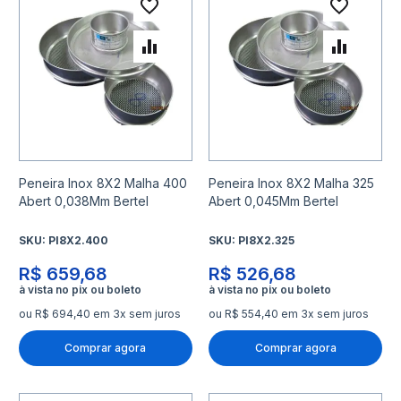
Adicionar à lista de desejo
Adicio
Adicionar para Comparar
Adicio
Peneira Inox 8X2 Malha 400
Peneira Inox 8X2 Malha 325
Abert 0,038Mm Bertel
Abert 0,045Mm Bertel
SKU:
PI8X2.400
SKU:
PI8X2.325
R$ 659,68
R$ 526,68
ou R$ 694,40 em 3x sem juros
ou R$ 554,40 em 3x sem juros
Comprar agora
Comprar agora