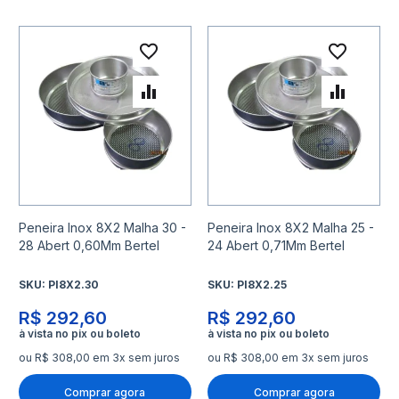
Adicionar à lista de desejo
Adicio
Adicionar para Comparar
Adicio
Peneira Inox 8X2 Malha 30 -
Peneira Inox 8X2 Malha 25 -
28 Abert 0,60Mm Bertel
24 Abert 0,71Mm Bertel
SKU:
PI8X2.30
SKU:
PI8X2.25
R$ 292,60
R$ 292,60
ou R$ 308,00 em 3x sem juros
ou R$ 308,00 em 3x sem juros
Comprar agora
Comprar agora