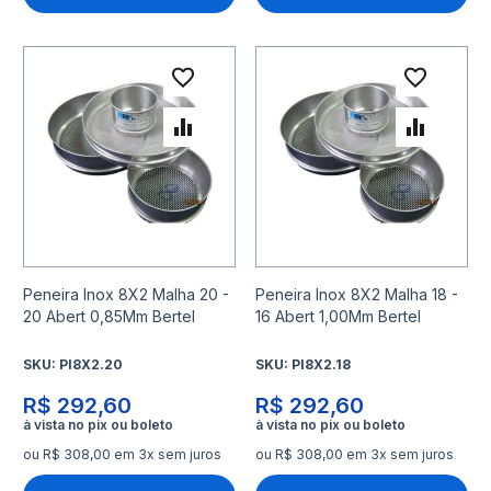
Adicionar à lista de desejo
Adicio
Adicionar para Comparar
Adicio
Peneira Inox 8X2 Malha 20 -
Peneira Inox 8X2 Malha 18 -
20 Abert 0,85Mm Bertel
16 Abert 1,00Mm Bertel
SKU:
PI8X2.20
SKU:
PI8X2.18
R$ 292,60
R$ 292,60
ou R$ 308,00 em 3x sem juros
ou R$ 308,00 em 3x sem juros