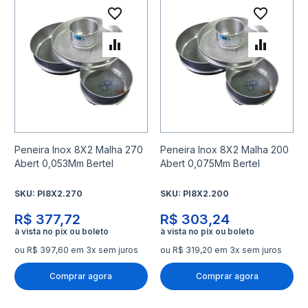
Adicionar à lista de desejo
Adicio
Adicionar para Comparar
Adicio
Peneira Inox 8X2 Malha 270
Peneira Inox 8X2 Malha 200
Abert 0,053Mm Bertel
Abert 0,075Mm Bertel
SKU:
PI8X2.270
SKU:
PI8X2.200
R$ 377,72
R$ 303,24
ou R$ 397,60 em 3x sem juros
ou R$ 319,20 em 3x sem juros
Comprar agora
Comprar agora