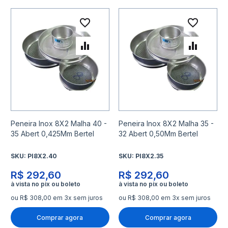
Adicionar à lista de desejo
Adicio
Adicionar para Comparar
Adicio
Peneira Inox 8X2 Malha 40 -
Peneira Inox 8X2 Malha 35 -
35 Abert 0,425Mm Bertel
32 Abert 0,50Mm Bertel
SKU:
PI8X2.40
SKU:
PI8X2.35
R$ 292,60
R$ 292,60
ou R$ 308,00 em 3x sem juros
ou R$ 308,00 em 3x sem juros
Comprar agora
Comprar agora