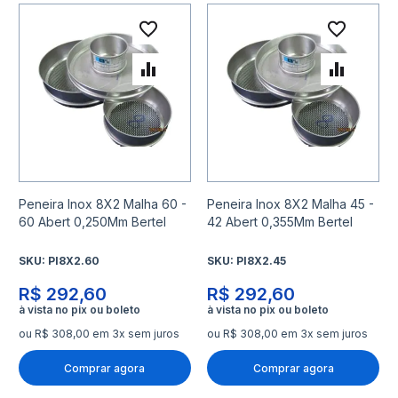
Adicionar à lista de desejo
Adicio
Adicionar para Comparar
Adicio
Peneira Inox 8X2 Malha 60 -
Peneira Inox 8X2 Malha 45 -
60 Abert 0,250Mm Bertel
42 Abert 0,355Mm Bertel
SKU:
PI8X2.60
SKU:
PI8X2.45
R$ 292,60
R$ 292,60
ou R$ 308,00 em 3x sem juros
ou R$ 308,00 em 3x sem juros
Comprar agora
Comprar agora