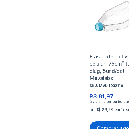
Frasco de cultiv
celular 175cm² 
plug, 5und/pct
Mevalabs
SKU:
MVL-1032110
R$ 81,97
ou R$ 86,28 em 1x s
Comprar ago