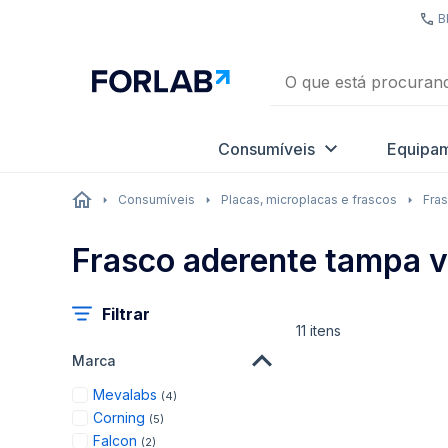
B
Consumíveis
Equipa
Consumíveis
Placas, microplacas e frascos
Fras
Frasco aderente tampa v
Filtrar
11
itens
Marca
items
Mevalabs
4
items
Corning
5
items
Falcon
2