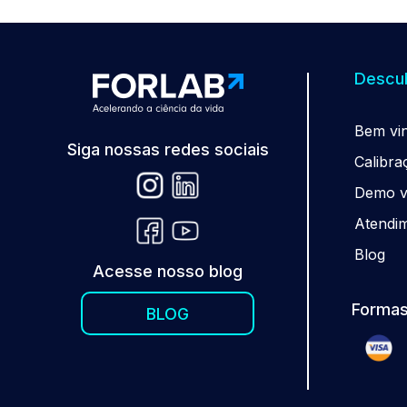
Descub
Be
m
vi
Siga nossas redes sociais
Calibra
Demo vi
Atendi
Blog
Acesse nosso blog
Formas
BLOG