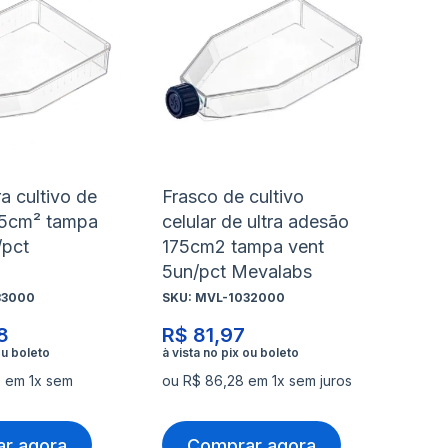
à
à
nar
Adicionar
Ad
lista
lis
para
pa
de
de
rar
Comparar
Co
s
desejos
de
a cultivo de
Frasco de cultivo
25cm² tampa
celular de ultra adesão
/pct
175cm2 tampa vent
5un/pct Mevalabs
33000
SKU:
MVL-1032000
8
R$ 81,97
0 em 1x sem
ou R$ 86,28 em 1x sem juros
r agora
Comprar agora