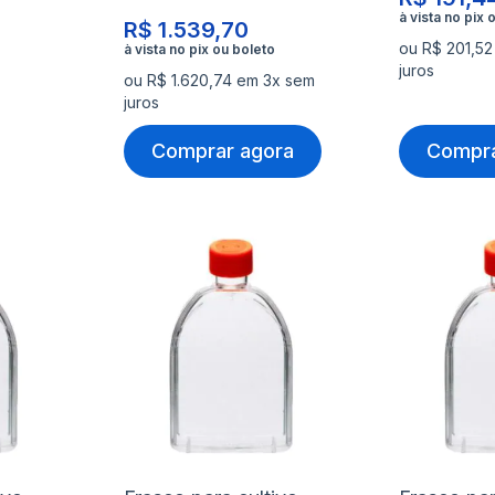
R$ 1.539,70
ou R$ 201,5
juros
ou R$ 1.620,74 em 3x sem
juros
Comprar agora
Compra
Adicionar
Adicio
à
à
Adicionar
Adicio
lista
lista
para
para
de
de
Comparar
Compa
desejos
desejo