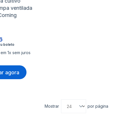
a cultivo
mpa ventilada
Corning
6
 em 1x sem juros
r agora
Mostrar
por página