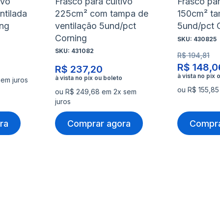
ivo
Frasco para cultivo
Frasco par
ntilada
225cm² com tampa de
150cm² ta
ing
ventilação 5und/pct
5und/pct 
Corning
SKU:
430825
SKU:
431082
R$ 194,81
R$ 148,0
R$ 237,20
sem juros
ou R$ 155,85
ou R$ 249,68 em 2x sem
juros
ra
Comprar agora
Compra