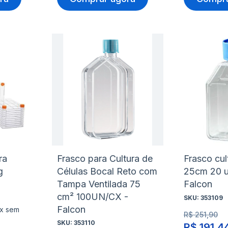
Adicionar
Adicio
à
à
Adicionar
Adicio
lista
lista
para
para
de
de
Comparar
Compa
desejos
desejo
ra
Frasco para Cultura de
Frasco cul
g
Células Bocal Reto com
25cm 20 u
Tampa Ventilada 75
Falcon
cm² 100UN/CX -
SKU:
353109
Falcon
3x sem
R$ 251,90
SKU:
353110
R$ 191,4