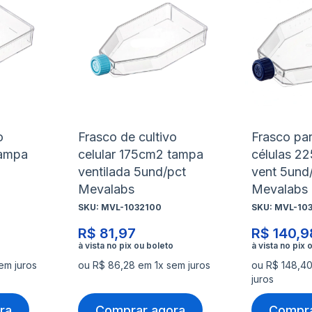
à
à
Adicionar
Adicio
lista
lista
para
para
de
de
Comparar
Compa
desejos
desejo
o
Frasco de cultivo
Frasco par
tampa
celular 175cm2 tampa
células 2
ventilada 5und/pct
vent 5und
Mevalabs
Mevalabs
SKU:
MVL-1032100
SKU:
MVL-10
R$ 81,97
R$ 140,9
em juros
ou R$ 86,28 em 1x sem juros
ou R$ 148,4
juros
ra
Comprar agora
Compra