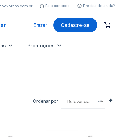
Fale conosco
Precisa de ajuda?
labexpress.com.br
ar
Entrar
Cadastre-se
as
Promoções
Definir
Ordenar por
Direção
Decrescen
nar
Adicionar
Ad