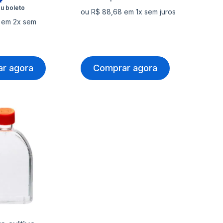
ou R$ 88,68 em 1x sem juros
2 em 2x sem
r agora
Comprar agora
nar
Adicionar
à
nar
Adicionar
lista
para
de
rar
Comparar
s
desejos