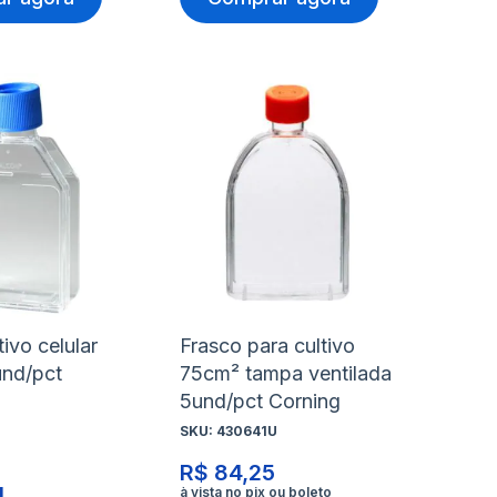
nar
Adicionar
Ad
à
à
nar
Adicionar
Ad
lista
lis
para
pa
de
de
rar
Comparar
Co
s
desejos
de
tivo celular
Frasco para cultivo
nd/pct
75cm² tampa ventilada
5und/pct Corning
SKU:
430641U
R$ 84,25
4