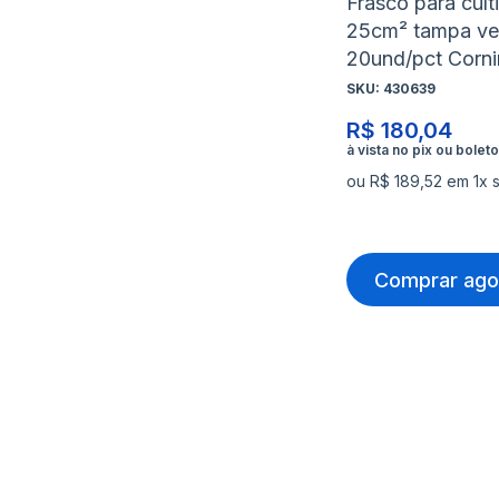
Frasco para cult
25cm² tampa ve
20und/pct Corn
SKU:
430639
R$ 180,04
ou R$ 189,52 em 1x 
Comprar ago