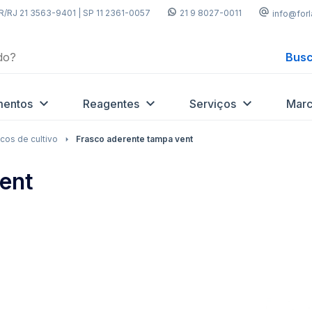
R/RJ 21 3563-9401 | SP 11 2361-0057
21 9 8027-0011
info@for
Busc
mentos
Reagentes
Serviços
Marc
cos de cultivo
Frasco aderente tampa vent
ent
Adicionar
Adicio