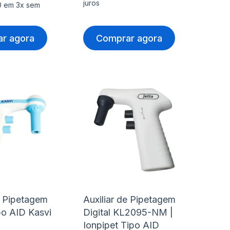
juros
00 em 3x sem
r agora
Comprar agora
nar
Adicionar
Ad
à
à
nar
Adicionar
Ad
lista
lis
para
pa
de
de
rar
Comparar
Co
s
desejos
de
e Pipetagem
Auxiliar de Pipetagem
po AID Kasvi
Digital KL2095-NM |
Ionpipet Tipo AID