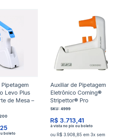
nar
Adicionar
Ad
à
à
nar
Adicionar
Ad
lista
lis
para
pa
de
de
rar
Comparar
Co
s
desejos
de
e Pipetagem
Auxiliar de Pipetagem
o Levo Plus
Eletrônico Corning®
te de Mesa –
Stripettor® Pro
SKU:
4999
0200
R$ 3.713,41
,25
ou R$ 3.908,85 em 3x sem