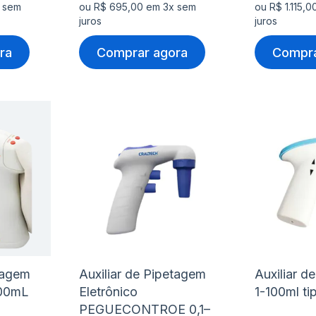
 sem
ou R$ 695,00 em 3x sem
ou R$ 1.115,
juros
juros
ra
Comprar agora
Compra
Adicionar
Adicio
à
à
Adicionar
Adicio
lista
lista
para
para
de
de
Comparar
Compa
desejos
desejo
etagem
Auxiliar de Pipetagem
Auxiliar d
100mL
Eletrônico
1-100ml ti
PEGUECONTROE 0,1–