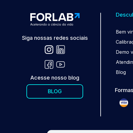
Descub
Be
m
vi
Siga nossas redes sociais
Calibra
Demo vi
Atendi
Blog
Acesse nosso blog
Formas
BLOG