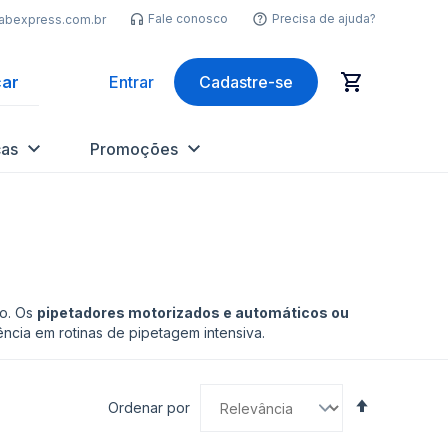
Fale conosco
Precisa de ajuda?
labexpress.com.br
ar
Entrar
Cadastre-se
as
Promoções
no. Os
pipetadores motorizados e automáticos ou
ncia em rotinas de pipetagem intensiva.
Definir
Ordenar por
Direção
Decrescen