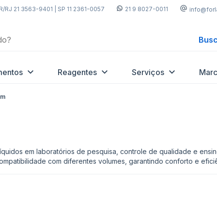
R/RJ 21 3563-9401 | SP 11 2361-0057
21 9 8027-0011
info@for
Busc
mentos
Reagentes
Serviços
Marc
em
líquidos em laboratórios de pesquisa, controle de qualidade e ensi
patibilidade com diferentes volumes, garantindo conforto e eficiê