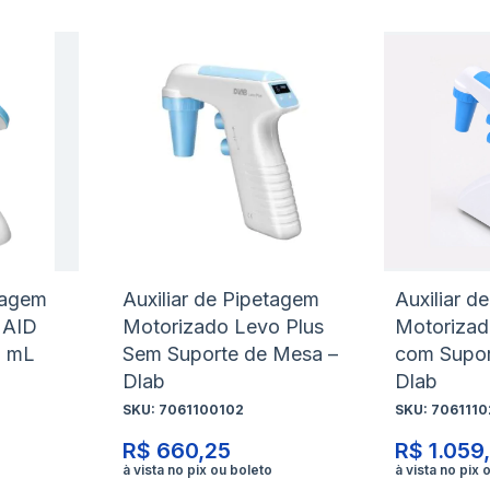
Adicionar
Adicio
à
à
Adicionar
Adicio
lista
lista
para
para
de
de
Comparar
Compa
desejos
desejo
etagem
Auxiliar de Pipetagem
Auxiliar d
 AID
Motorizado Levo Plus
Motorizad
0 mL
Sem Suporte de Mesa –
com Supor
Dlab
Dlab
SKU:
7061100102
SKU:
706111
R$ 660,25
R$ 1.059