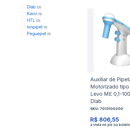
items
Dlab
3
item
Kasvi
1
items
HTL
2
item
Ionpipet
1
item
Peguepet
1
Auxiliar de Pip
Motorizado tipo
Levo ME 0,1-10
Dlab
SKU:
7013100200
R$ 806,55