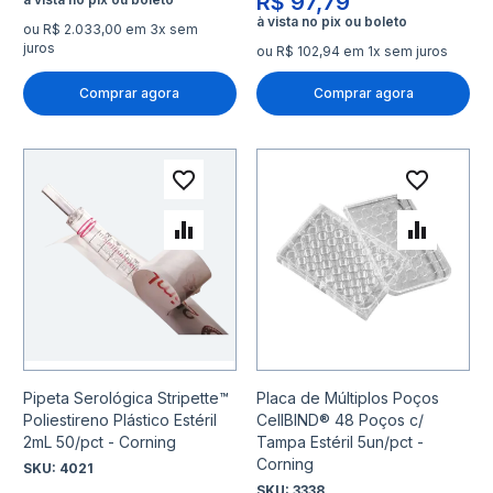
R$ 97,79
ou R$ 2.033,00 em 3x sem
juros
ou R$ 102,94 em 1x sem juros
Comprar agora
Comprar agora
Adicionar à lista de desejo
Adicio
Adicionar para Comparar
Adicio
Pipeta Serológica Stripette™
Placa de Múltiplos Poços
Poliestireno Plástico Estéril
CellBIND® 48 Poços c/
2mL 50/pct - Corning
Tampa Estéril 5un/pct -
Corning
SKU:
4021
SKU:
3338