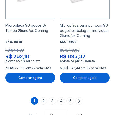
Microplaca 96 pocos S/
Microplaca para pcr com 96
Tampa 25und/cx Corning
poços embalagem individual
25und/cx Corning
SKU:
9018
SKU:
6509
R$ 344,97
R$ 1.178,05
R$ 262,18
R$ 895,32
ou R$ 275,98 em 2x sem juros
ou R$ 942,44 em 3x sem juros
Comprar agora
Comprar agora
Página
1
2
3
4
5
Página
Página
Página
Página
Página
Próximo
Você está lendo a página