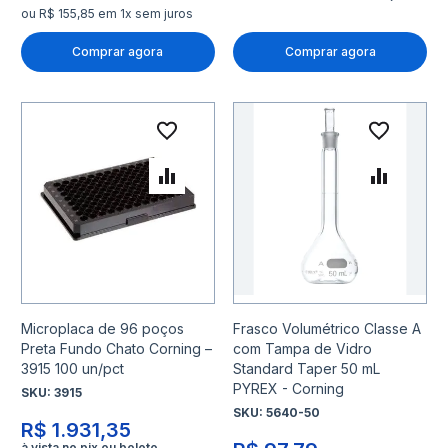
ou R$ 155,85 em 1x sem juros
Comprar agora
Comprar agora
Adicionar à lista de desejo
Adicio
Adicionar para Comparar
Adicio
Microplaca de 96 poços
Frasco Volumétrico Classe A
Preta Fundo Chato Corning –
com Tampa de Vidro
3915 100 un/pct
Standard Taper 50 mL
PYREX - Corning
SKU:
3915
SKU:
5640-50
R$ 1.931,35