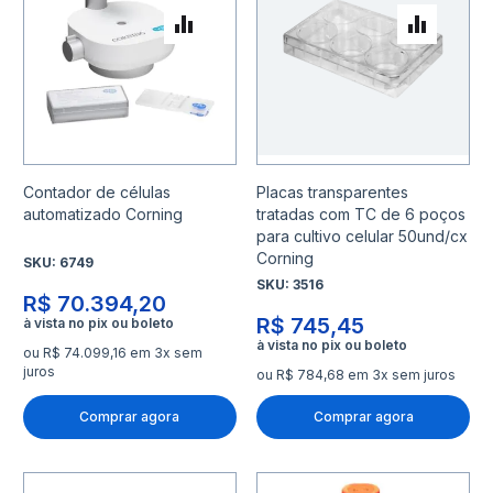
Adicionar para Comparar
Adicio
Contador de células
Placas transparentes
automatizado Corning
tratadas com TC de 6 poços
para cultivo celular 50und/cx
Corning
SKU:
6749
SKU:
3516
R$ 70.394,20
R$ 745,45
ou R$ 74.099,16 em 3x sem
juros
ou R$ 784,68 em 3x sem juros
Comprar agora
Comprar agora