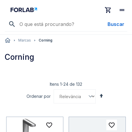
Buscar
Marcas
Corning
Corning
Itens
1
-
24
de
132
Definir
Ordenar por
Direção
Decrescente
Adicionar à lista de desejo
Adicio