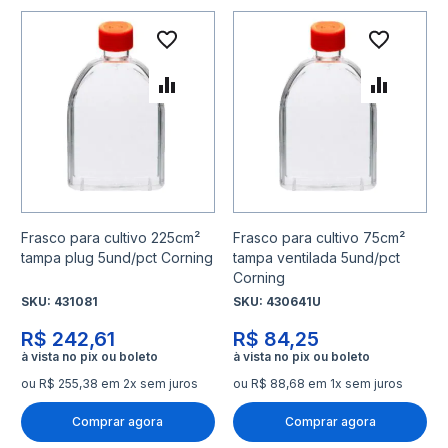
Adicionar à lista de desejo
Adicio
Adicionar para Comparar
Adicio
Frasco para cultivo 225cm²
Frasco para cultivo 75cm²
tampa plug 5und/pct Corning
tampa ventilada 5und/pct
Corning
SKU:
431081
SKU:
430641U
R$ 242,61
R$ 84,25
ou R$ 255,38 em 2x sem juros
ou R$ 88,68 em 1x sem juros
Comprar agora
Comprar agora