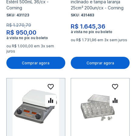
Estéril 500mL 36/cx -
inclinado e tampa laranja
Corning
25cm² 200un/cx - Corning
SKU:
431123
SKU:
431463
R$ 1.270,79
R$ 1.645,36
R$ 950,00
ou R$ 1.731,96 em 3x sem juros
ou R$ 1.000,00 em 3x sem
juros
Comprar agora
Comprar agora
Adicionar à lista de desejo
Adicio
Adicionar para Comparar
Adicio