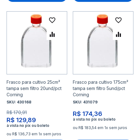
Adicionar à lista de desejo
Adicio
Adicionar para Comparar
Adicio
Frasco para cultivo 25cm²
Frasco para cultivo 175cm²
tampa sem filtro 20und/pct
tampa sem filtro 5und/pct
Corning
Corning
SKU:
430168
SKU:
431079
R$ 170,91
R$ 174,36
R$ 129,89
ou R$ 183,54 em 1x sem juros
ou R$ 136,73 em 1x sem juros