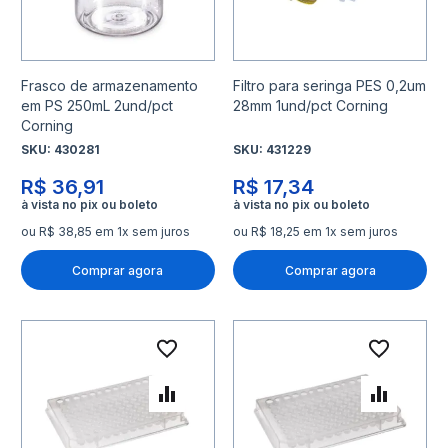
Frasco de armazenamento
Filtro para seringa PES 0,2um
em PS 250mL 2und/pct
28mm 1und/pct Corning
Corning
SKU:
430281
SKU:
431229
R$ 36,91
R$ 17,34
ou R$ 38,85 em 1x sem juros
ou R$ 18,25 em 1x sem juros
Comprar agora
Comprar agora
Adicionar à lista de desejo
Adicio
Adicionar para Comparar
Adicio