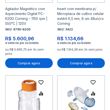
Agitador Magnético com
Insert com membrana p/
Aquecimento Digital PC-
Microplaca de cultivo celular
620D Corning – 1150 rpm |
estéril 6,5 mm, 8 um 48un/cx
550°C | 120V
Corning
SKU:
6795-620D
SKU:
3422
R$ 5.600,96
R$ 1.134,66
ou R$ 5.895,75 em 3x sem
ou R$ 1.194,38 em 3x sem juros
juros
Comprar agora
Comprar agora
Adicionar à lista de desejo
Adicio
Adicionar para Comparar
Adicio