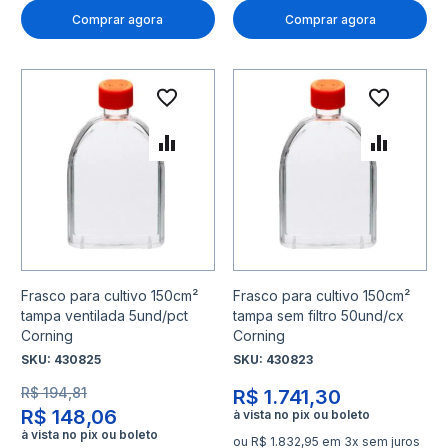
Comprar agora
Comprar agora
Adicionar à lista de desejo
Adicio
Adicionar para Comparar
Adicio
Frasco para cultivo 150cm²
Frasco para cultivo 150cm²
tampa ventilada 5und/pct
tampa sem filtro 50und/cx
Corning
Corning
SKU:
430825
SKU:
430823
R$ 194,81
R$ 1.741,30
R$ 148,06
ou R$ 1.832,95 em 3x sem juros