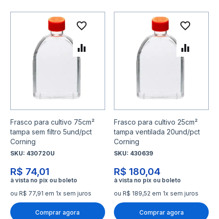
Adicionar à lista de desejo
Adicio
Adicionar para Comparar
Adicio
Frasco para cultivo 75cm²
Frasco para cultivo 25cm²
tampa sem filtro 5und/pct
tampa ventilada 20und/pct
Corning
Corning
SKU:
430720U
SKU:
430639
R$ 74,01
R$ 180,04
ou R$ 77,91 em 1x sem juros
ou R$ 189,52 em 1x sem juros
Comprar agora
Comprar agora