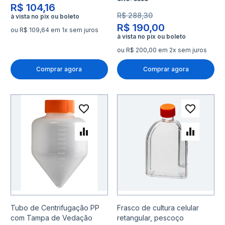
R$ 104,16
R$ 288,30
R$ 190,00
ou R$ 109,64 em 1x sem juros
ou R$ 200,00 em 2x sem juros
Comprar agora
Comprar agora
Adicionar à lista de desejo
Adicio
Adicionar para Comparar
Adicio
Tubo de Centrifugação PP
Frasco de cultura celular
com Tampa de Vedação
retangular, pescoço