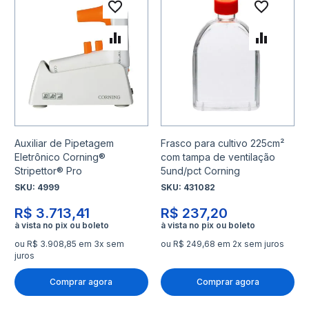
Adicionar à lista de desejo
Adicio
Adicionar para Comparar
Adicio
Auxiliar de Pipetagem
Frasco para cultivo 225cm²
Eletrônico Corning®
com tampa de ventilação
Stripettor® Pro
5und/pct Corning
SKU:
4999
SKU:
431082
R$ 3.713,41
R$ 237,20
ou R$ 3.908,85 em 3x sem
ou R$ 249,68 em 2x sem juros
juros
Comprar agora
Comprar agora