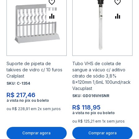
Adicionar à lista de desejo
Adicio
Adicionar para Comparar
Adicio
Suporte de pipeta de
Tubo VHS de coleta de
takives de vidro c/ 10 furos
sangue a vácuo c/ aditivo
Cralplast
citrato de sódio 3,8%
8x120mm 1,6mL 100und/rack
SKU:
C-1354
Vacuplast
R$ 217,46
SKU:
GD016VHSNR
R$ 118,95
ou R$ 228,91 em 2x sem juros
ou R$ 125,21 em 1x sem juros
Comprar agora
Comprar agora