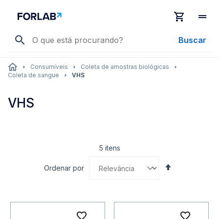
Buscar
Consumíveis
Coleta de amostras biológicas
Coleta de sangue
VHS
VHS
5
itens
Definir
Ordenar por
Direção
Decrescente