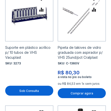
Adicionar à lista de desejo
Adicio
Adicionar para Comparar
Adicio
Suporte em plástico acrílico
Pipeta de takives de vidro
p/ 10 tubos de VHS
graduada com aspirador p/
Vacuplast
VHS 25und/pct Cralplast
SKU:
3273
SKU:
C-1360V
R$ 80,30
ou R$ 84,53 em 1x sem juros
Sob Consulta
Comprar agora