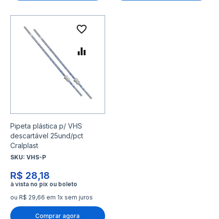
Adicionar à lista de desejo
Adicionar para Comparar
Pipeta plástica p/ VHS
descartável 25und/pct
Cralplast
SKU:
VHS-P
R$ 28,18
ou R$ 29,66 em 1x sem juros
Comprar agora