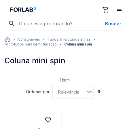
Buscar
Consumíveis
Tubos, microtubos e tiras
Microtubos para centrifugação
Coluna mini spin
Coluna mini spin
1
Item
Definir
Ordenar por
Direção
Decrescente
Adicionar à lista de desejo