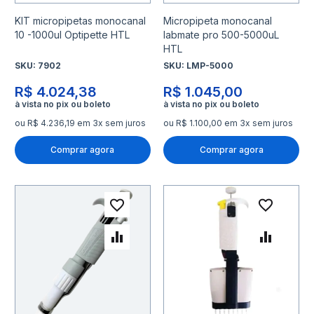
KIT micropipetas monocanal
Micropipeta monocanal
10 -1000ul Optipette HTL
labmate pro 500-5000uL
HTL
SKU:
7902
SKU:
LMP-5000
R$ 4.024,38
R$ 1.045,00
ou R$ 4.236,19 em 3x sem juros
ou R$ 1.100,00 em 3x sem juros
Comprar agora
Comprar agora
Adicionar à lista de desejo
Adicio
Adicionar para Comparar
Adicio