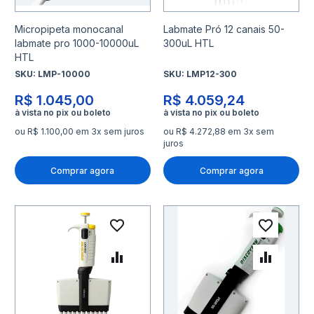
Micropipeta monocanal
Labmate Pró 12 canais 50-
labmate pro 1000-10000uL
300uL HTL
HTL
SKU:
LMP-10000
SKU:
LMP12-300
R$ 1.045,00
R$ 4.059,24
ou R$ 1.100,00 em 3x sem juros
ou R$ 4.272,88 em 3x sem
juros
Comprar agora
Comprar agora
Adicionar à lista de desejo
Adicio
Adicionar para Comparar
Adicio