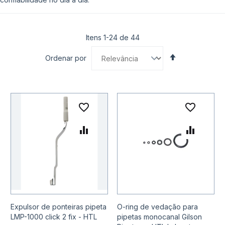
Itens
1
-
24
de
44
Definir
Ordenar por
Direção
Decrescente
Adicionar à lista de desejo
Adicio
Adicionar para Comparar
Adicio
Expulsor de ponteiras pipeta
O-ring de vedação para
LMP-1000 click 2 fix - HTL
pipetas monocanal Gilson