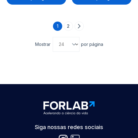
Página
1
2
Página
Página
Próximo
Você está lendo a página
Mostrar
por página
Siga nossas redes sociais