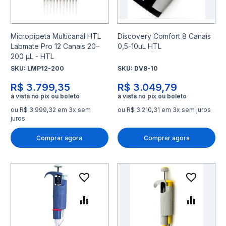
Micropipeta Multicanal HTL
Discovery Comfort 8 Canais
Labmate Pro 12 Canais 20–
0,5-10uL HTL
200 µL - HTL
SKU:
LMP12-200
SKU:
DV8-10
R$ 3.799,35
R$ 3.049,79
ou R$ 3.999,32 em 3x sem
ou R$ 3.210,31 em 3x sem juros
juros
Comprar agora
Comprar agora
Adicionar à lista de desejo
Adicio
Adicionar para Comparar
Adicio