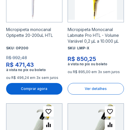
Micropipeta monocanal
Micropipeta Monocanal
Optipette 20-200uL HTL
Labmate Pro HTL - Volume
Variável 0,2 µL a 10.000 µL
SKU:
OP200
SKU:
LMP-X
R$ 992,48
R$ 850,25
R$ 471,43
ou R$ 895,00 em 3x sem juros
ou R$ 496,24 em 3x sem juros
Comprar agora
Ver detalhes
Adicionar à lista de desejo
Adicio
Adicionar para Comparar
Adicio