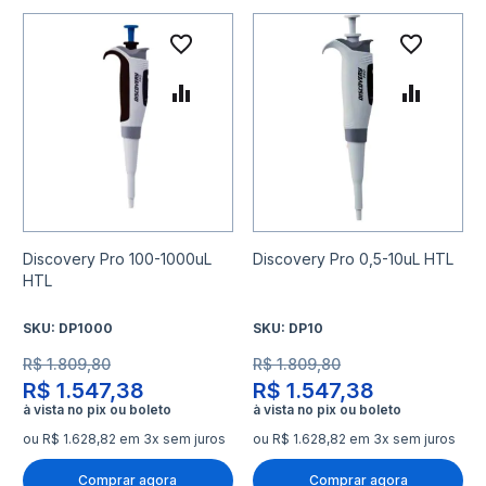
Adicionar à lista de desejo
Adicio
Adicionar para Comparar
Adicio
Discovery Pro 100-1000uL
Discovery Pro 0,5-10uL HTL
HTL
SKU:
DP1000
SKU:
DP10
R$ 1.809,80
R$ 1.809,80
R$ 1.547,38
R$ 1.547,38
ou R$ 1.628,82 em 3x sem juros
ou R$ 1.628,82 em 3x sem juros
Comprar agora
Comprar agora