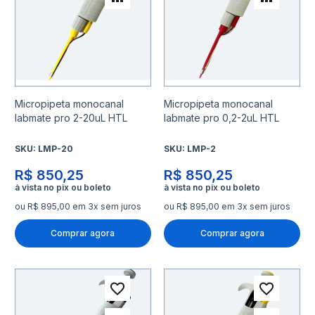
Adicionar para Comparar
Adicio
Micropipeta monocanal
Micropipeta monocanal
labmate pro 2-20uL HTL
labmate pro 0,2-2uL HTL
SKU:
LMP-20
SKU:
LMP-2
R$ 850,25
R$ 850,25
ou R$ 895,00 em 3x sem juros
ou R$ 895,00 em 3x sem juros
Comprar agora
Comprar agora
Adicionar à lista de desejo
Adicio