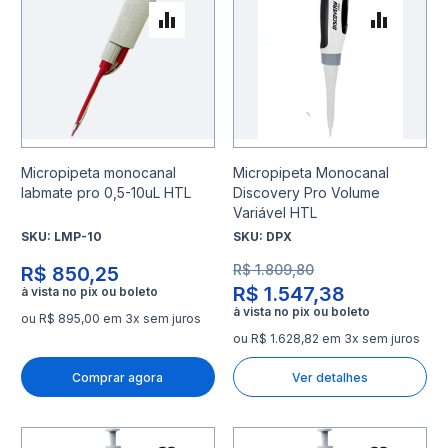
Adicionar para Comparar
Adicio
Micropipeta monocanal
Micropipeta Monocanal
labmate pro 0,5-10uL HTL
Discovery Pro Volume
Variável HTL
SKU:
LMP-10
SKU:
DPX
R$ 1.809,80
R$ 850,25
R$ 1.547,38
ou R$ 895,00 em 3x sem juros
ou R$ 1.628,82 em 3x sem juros
Comprar agora
Ver detalhes