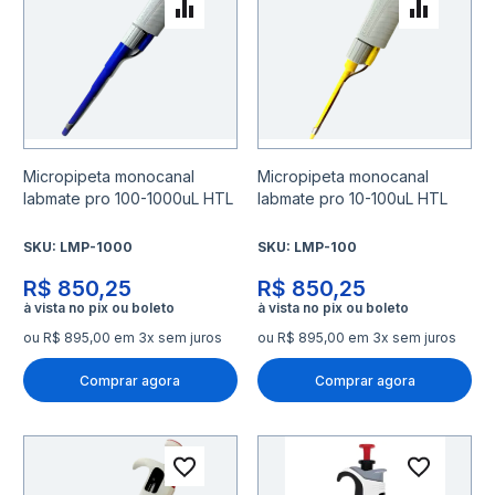
Adicionar para Comparar
Adicio
Micropipeta monocanal
Micropipeta monocanal
labmate pro 100-1000uL HTL
labmate pro 10-100uL HTL
SKU:
LMP-1000
SKU:
LMP-100
R$ 850,25
R$ 850,25
ou R$ 895,00 em 3x sem juros
ou R$ 895,00 em 3x sem juros
Comprar agora
Comprar agora
Adicionar à lista de desejo
Adicio