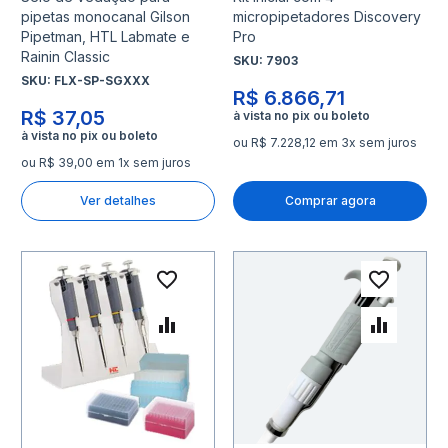
pipetas monocanal Gilson
micropipetadores Discovery
Pipetman, HTL Labmate e
Pro
Rainin Classic
SKU:
7903
SKU:
FLX-SP-SGXXX
R$ 6.866,71
R$ 37,05
ou R$ 7.228,12 em 3x sem juros
ou R$ 39,00 em 1x sem juros
Ver detalhes
Comprar agora
Adicionar à lista de desejo
Adicio
Adicionar para Comparar
Adicio