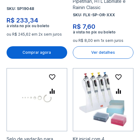
Pipetman, HTL Labmate e
Rainin Classic
SKU:
SP19048
SKU:
FLX-SP-OR-XXX
R$ 233,34
R$ 7,60
ou R$ 245,62 em 2x sem juros
ou R$ 8,00 em 1x sem juros
Comprar agora
Ver detalhes
Adicionar à lista de desejo
Adicio
Adicionar para Comparar
Adicio
Selo de vedação para
Kit inicial com 4