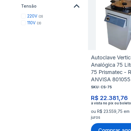
Tensão
items
220V
3
items
110V
3
Autoclave Vertic
Analógica 75 Li
75 Prismatec - R
ANVISA 80105
SKU:
CS-75
R$ 22.381,76
ou R$ 23.559,75 em
juros
Comprar ago