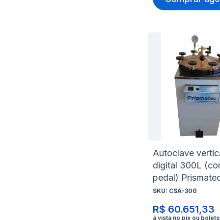
Autoclave vertic
digital 300L (c
pedal) Prismate
SKU:
CSA-300
R$ 60.651,33