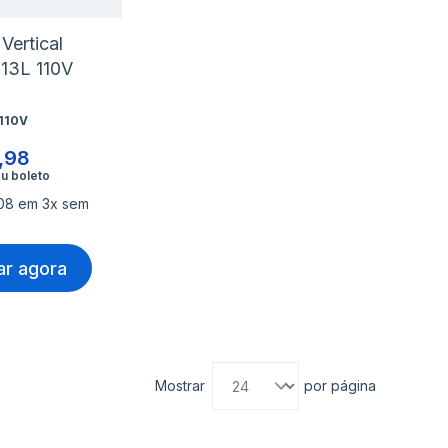
Vertical
 13L 110V
110V
,98
,08 em 3x sem
r agora
Mostrar
por página