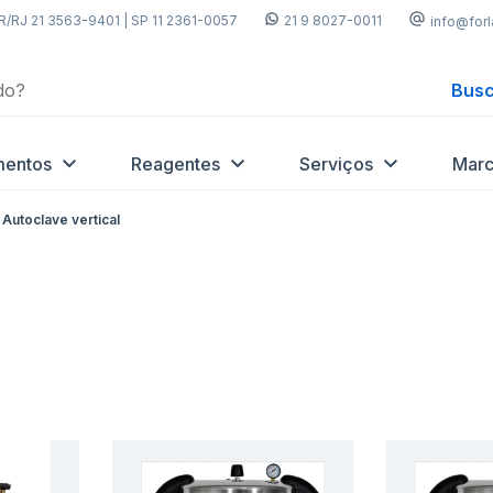
R/RJ 21 3563-9401 | SP 11 2361-0057
21 9 8027-0011
info@for
Busc
mentos
Reagentes
Serviços
Marc
Autoclave vertical
Adicionar
Adicio