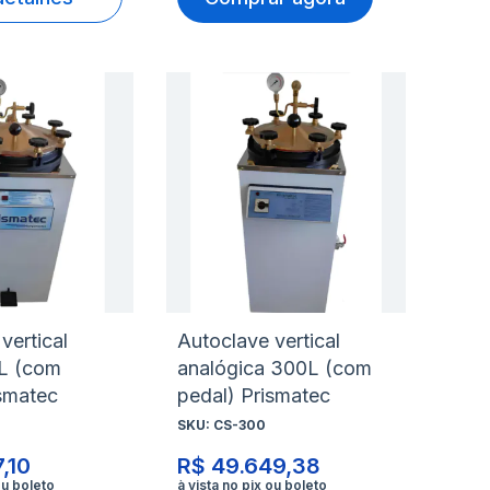
nar
Adicionar
Ad
à
à
nar
Adicionar
Ad
lista
lis
para
pa
de
de
rar
Comparar
Co
s
desejos
de
vertical
Autoclave vertical
0L (com
analógica 300L (com
ismatec
pedal) Prismatec
SKU:
CS-300
,10
R$ 49.649,38