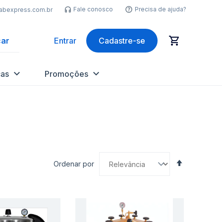
Fale conosco
Precisa de ajuda?
labexpress.com.br
ar
Entrar
Cadastre-se
as
Promoções
Definir
Ordenar por
Direção
Decrescen
nar
Adicionar
Ad