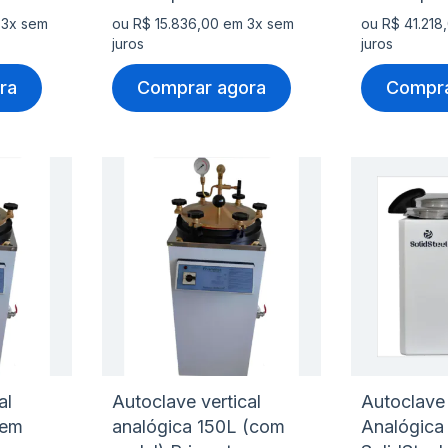
 3x sem
ou R$ 15.836,00 em 3x sem
ou R$ 41.218
juros
juros
ra
Comprar agora
Compra
Adicionar
Adicio
à
à
Adicionar
Adicio
lista
lista
para
para
de
de
Comparar
Compa
desejos
desejo
al
Autoclave vertical
Autoclave 
sem
analógica 150L (com
Analógica