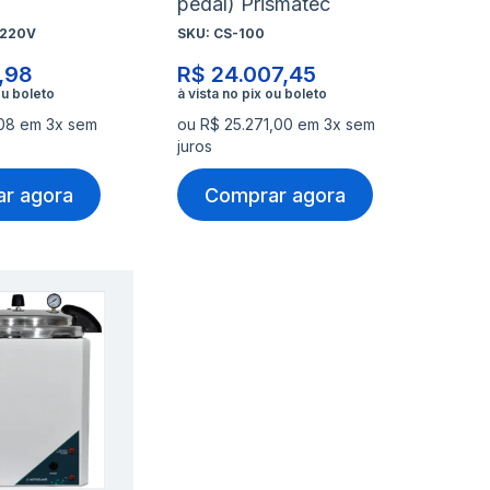
pedal) Prismatec
L220V
SKU:
CS-100
,98
R$ 24.007,45
,08 em 3x sem
ou R$ 25.271,00 em 3x sem
juros
r agora
Comprar agora
nar
Adicionar
à
nar
Adicionar
lista
para
de
rar
Comparar
s
desejos