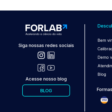
Descub
Be
m
vi
Siga nossas redes sociais
Calibra
Demo vi
Atendi
Blog
Acesse nosso blog
Formas
BLOG