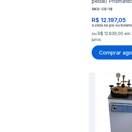
pedal) Prismate
SKU:
CS-18
R$ 12.197,05
ou R$ 12.839,00 em
juros
Comprar ago