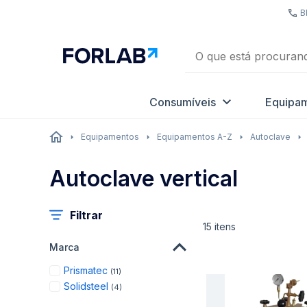
B
Consumíveis
Equipa
Equipamentos
Equipamentos A-Z
Autoclave
Autoclave vertical
Filtrar
15
itens
Marca
items
Prismatec
11
items
Solidsteel
4