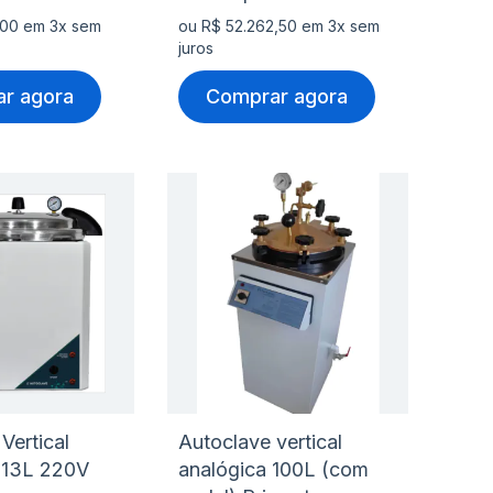
,00 em 3x sem
ou R$ 52.262,50 em 3x sem
juros
r agora
Comprar agora
nar
Adicionar
Ad
à
à
nar
Adicionar
Ad
lista
lis
para
pa
de
de
rar
Comparar
Co
s
desejos
de
Vertical
Autoclave vertical
 13L 220V
analógica 100L (com