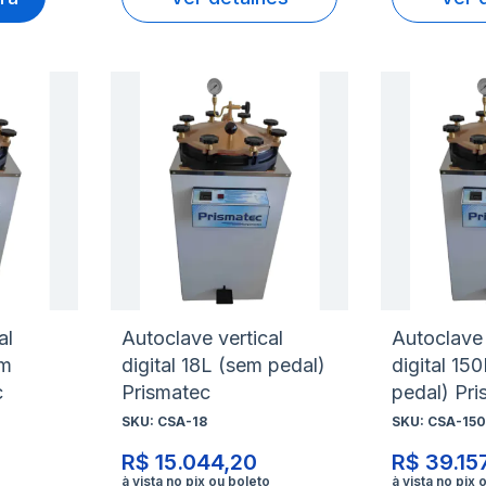
Adicionar
Adicio
à
à
Adicionar
Adicio
lista
lista
para
para
de
de
Comparar
Compa
desejos
desejo
al
Autoclave vertical
Autoclave 
om
digital 18L (sem pedal)
digital 15
c
Prismatec
pedal) Pr
SKU:
CSA-18
SKU:
CSA-150
R$ 15.044,20
R$ 39.157