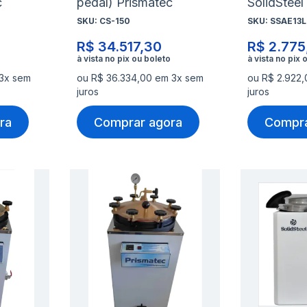
c
pedal) Prismatec
SolidSteel
SKU:
CS-150
SKU:
SSAE13
R$ 34.517,30
R$ 2.775
 3x sem
ou R$ 36.334,00 em 3x sem
ou R$ 2.922
juros
juros
ra
Comprar agora
Compra
Adicionar
Adicio
à
à
Adicionar
Adicio
lista
lista
para
para
de
de
Comparar
Compa
desejos
desejo