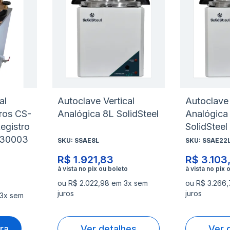
à
à
Adicionar
Adicio
lista
lista
para
para
de
de
Comparar
Compa
desejos
desejo
al
Autoclave Vertical
Autoclave 
tros CS-
Analógica 8L SolidSteel
Analógica
egistro
SolidSteel
530003
SKU:
SSAE8L
SKU:
SSAE22
R$ 1.921,83
R$ 3.103
ou R$ 2.022,98 em 3x sem
ou R$ 3.266
juros
juros
 3x sem
ra
Ver detalhes
Ver 