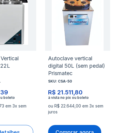
à
à
nar
Adicionar
Ad
lista
lis
para
pa
de
de
rar
Comparar
Co
s
desejos
de
Vertical
Autoclave vertical
 22L
digital 50L (sem pedal)
Prismatec
L
SKU:
CSA-50
,39
R$ 21.511,80
,73 em 3x sem
ou R$ 22.644,00 em 3x sem
juros
detalhes
Comprar agora