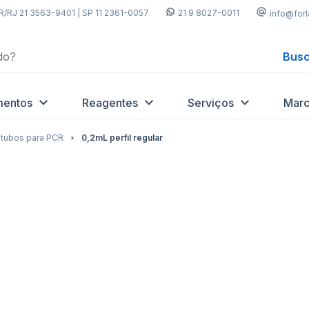
R/RJ 21 3563-9401 | SP 11 2361-0057
21 9 8027-0011
info@for
Busc
mentos
Reagentes
Serviços
Marc
 tubos para PCR
0,2mL perfil regular
Adicionar
Adicio