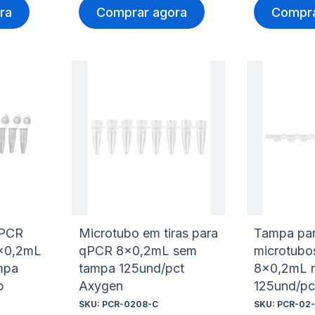
ra
Comprar agora
Compra
Adicionar
Adicio
à
à
Adicionar
Adicio
lista
lista
para
para
de
de
Comparar
Compa
desejos
desejo
 PCR
Microtubo em tiras para
Tampa para
8x0,2mL
qPCR 8x0,2mL sem
microtubo
mpa
tampa 125und/pct
8x0,2mL n
p
Axygen
125und/pc
SKU:
PCR-0208-C
SKU:
PCR-02-