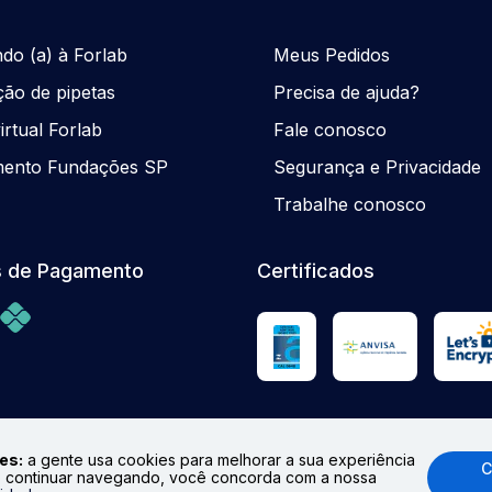
ndo (a) à Forlab
Meus Pedidos
ção de pipetas
Precisa de ajuda?
rtual Forlab
Fale conosco
mento Fundações SP
Segurança e Privacidade
Trabalhe conosco
 de Pagamento
Certificados
es:
a gente usa cookies para melhorar a sua experiência
C
 continuar navegando, você concorda com a nossa
odução total ou parcial. Preços e Estoques sujeitos à alteraçã