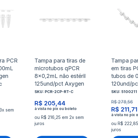
à
à
Adicionar
Adicio
lista
lista
para
para
de
de
Comparar
Compa
desejos
desejo
ara PCR
Tampa para tiras de
Tampa par
200mL
microtubos qPCR
em tiras P
gen
8x0,2mL não estéril
tubos de 
125und/pct Axygen
120und/pc
C
SKU:
PCR-2CP-RT-C
SKU:
5100211
R$ 278,56
R$ 205,44
R$ 211,71
 3x sem
ou R$ 216,25 em 2x sem
juros
ou R$ 222,8
juros