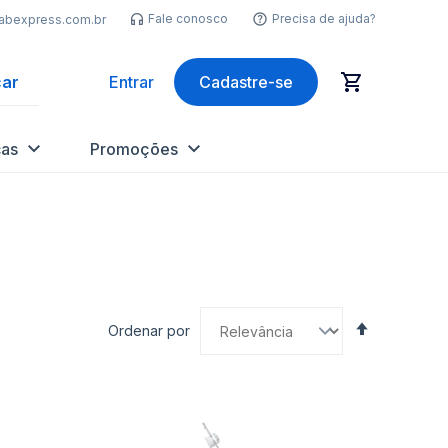
Fale conosco
Precisa de ajuda?
labexpress.com.br
ar
Entrar
Cadastre-se
as
Promoções
Definir
Ordenar por
Direção
Decrescen
nar
Adicionar
Ad