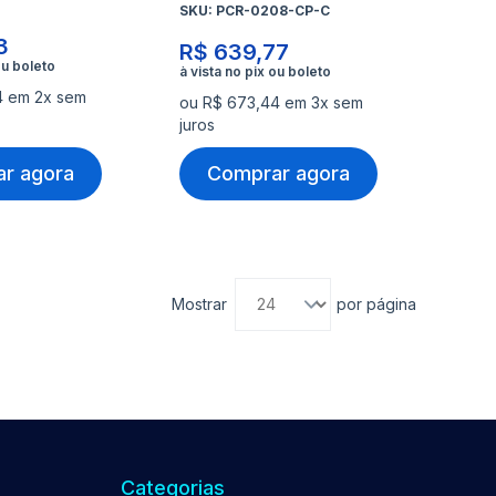
SKU:
PCR-0208-CP-C
3
R$ 639,77
4 em 2x sem
ou R$ 673,44 em 3x sem
juros
r agora
Comprar agora
Mostrar
por página
Categorias