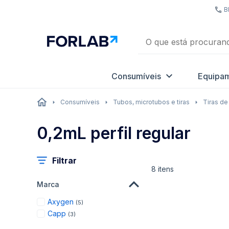
B
Consumíveis
Equipa
Consumíveis
Tubos, microtubos e tiras
Tiras de
0,2mL perfil regular
Filtrar
8
itens
Marca
items
Axygen
5
items
Capp
3