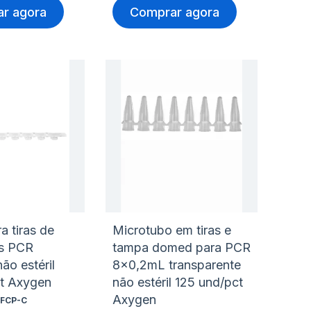
r agora
Comprar agora
nar
Adicionar
Ad
à
à
nar
Adicionar
Ad
lista
lis
para
pa
de
de
rar
Comparar
Co
s
desejos
de
 tiras de
Microtubo em tiras e
s PCR
tampa domed para PCR
ão estéril
8x0,2mL transparente
t Axygen
não estéril 125 und/pct
Axygen
FCP-C