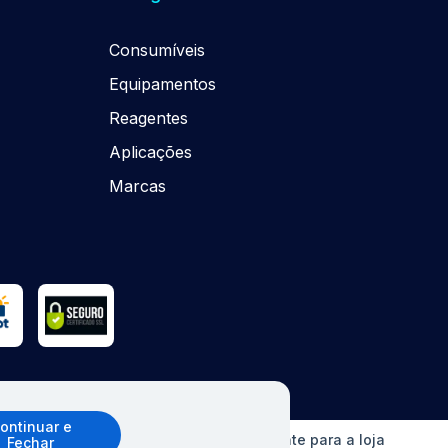
Consumíveis
Equipamentos
Reagentes
Aplicações
Marcas
ontinuar e
o sem aviso prévio. Ofertas válidas somente para a loja
Fechar