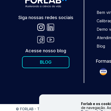
Be
m
vi
Siga nossas redes sociais
Calibra
Demo vi
Atendi
Blog
Acesse nosso blog
Formas
BLOG
Forlab e os cooki
de navegação. Ao
© FORLAB - Todos os direitos reservados. Proibida repr