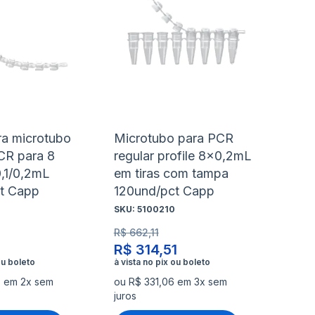
à
à
nar
Adicionar
Ad
lista
lis
para
pa
de
de
rar
Comparar
Co
s
desejos
de
a microtubo
Microtubo para PCR
CR para 8
regular profile 8x0,2mL
0,1/0,2mL
em tiras com tampa
t Capp
120und/pct Capp
SKU:
5100210
R$ 662,11
R$ 314,51
5 em 2x sem
ou R$ 331,06 em 3x sem
juros