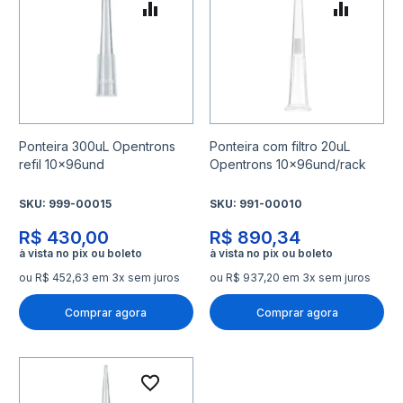
Adicionar para Comparar
Adicio
Ponteira 300uL Opentrons
Ponteira com filtro 20uL
refil 10x96und
Opentrons 10x96und/rack
SKU:
999-00015
SKU:
991-00010
R$ 430,00
R$ 890,34
ou R$ 452,63 em 3x sem juros
ou R$ 937,20 em 3x sem juros
Comprar agora
Comprar agora
Adicionar à lista de desejo