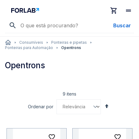
Buscar
Consumíveis
Ponteiras e pipetas
Ponteiras para Automação
Opentrons
Opentrons
9
itens
Definir
Ordenar por
Direção
Decrescente