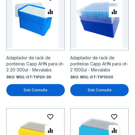
Adicionar à lista de desejo
Adicio
Adicionar para Comparar
Adicio
Adaptador de rack de
Adaptador de rack de
ponteiras Capp AHN para ot-
ponteiras Capp AHN para ot-
2 20-300ul - Mevalabs
2 1000ul - Mevalabs
SKU:
MVL-OT-TIP20-30
SKU:
MVL-OT-TIP1000
Sob Consulta
Sob Consulta
Adicionar à lista de desejo
Adicio