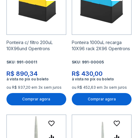
Adicionar para Comparar
Adicio
Ponteira c/ filtro 200uL
Ponteira 1000uL recarga
10X96und Opentrons
10X96 rack 2X96 Opentrons
SKU:
991-00011
SKU:
991-00005
R$ 890,34
R$ 430,00
ou R$ 937,20 em 3x sem juros
ou R$ 452,63 em 3x sem juros
Comprar agora
Comprar agora
Adicionar à lista de desejo
Adicio