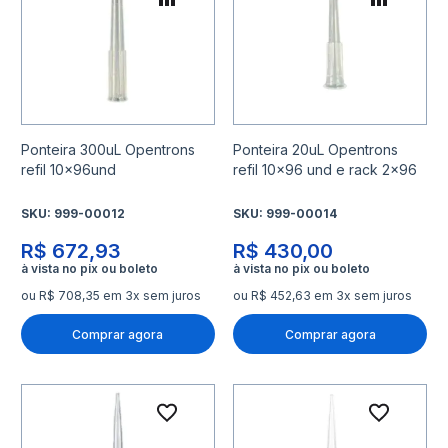
Adicionar para Comparar
Adicio
Ponteira 300uL Opentrons
Ponteira 20uL Opentrons
refil 10x96und
refil 10x96 und e rack 2x96
SKU:
999-00012
SKU:
999-00014
R$ 672,93
R$ 430,00
ou R$ 708,35 em 3x sem juros
ou R$ 452,63 em 3x sem juros
Comprar agora
Comprar agora
Adicionar à lista de desejo
Adicio