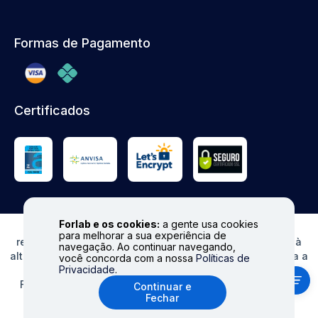
Formas de Pagamento
Certificados
Forlab e os cookies:
a gente usa cookies
© FORLAB - Todos os direitos reservados. Proibida
para melhorar a sua experiência de
reprodução total ou parcial. Preços e Estoques sujeitos à
navegação. Ao continuar navegando,
alteração sem aviso prévio. Ofertas válidas somente para a
você concorda com a nossa
Políticas de
Privacidade
.
loja virtual. Fale conosco|
info@forlabexpress.com.br
Formas de pagamento aceitas: cartões de crédito (Visa,
Continuar e
Fechar
MasterCard, Elo e American Express), boleto e Pix.