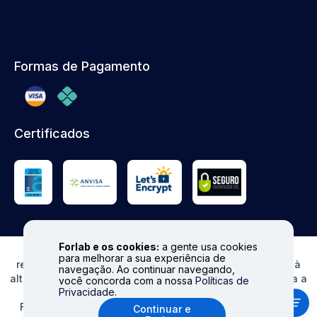
Formas de Pagamento
Certificados
Forlab e os cookies:
a gente usa cookies
© FORLAB - Todos os direitos reservados. Proibida
para melhorar a sua experiência de
reprodução total ou parcial. Preços e Estoques sujeitos à
navegação. Ao continuar navegando,
alteração sem aviso prévio. Ofertas válidas somente para a
você concorda com a nossa
Políticas de
Privacidade
.
loja virtual. Fale conosco|
info@forlabexpress.com.br
Formas de pagamento aceitas: cartões de crédito (Visa,
Continuar e