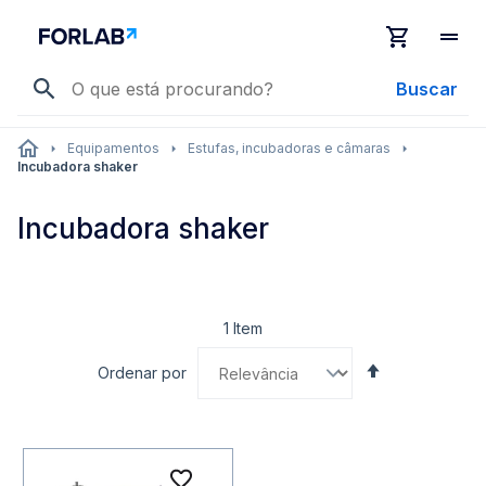
Buscar
Equipamentos
Estufas, incubadoras e câmaras
Incubadora shaker
Incubadora shaker
1
Item
Definir
Ordenar por
Direção
Decrescente