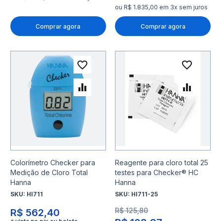
ou R$ 1.835,00 em 3x sem juros
Comprar agora
Comprar agora
Adicionar à lista de desejo
Adicio
Adicionar para Comparar
Adicio
Colorímetro Checker para
Reagente para cloro total 25
Medição de Cloro Total
testes para Checker® HC
Hanna
Hanna
SKU:
HI711
SKU:
HI711-25
R$ 125,80
R$ 562,40