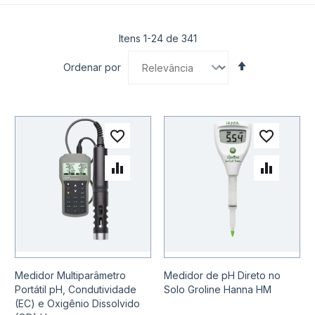
Itens
1
-
24
de
341
Definir
Ordenar por
Direção
Decrescente
Adicionar à lista de desejo
Adicio
Adicionar para Comparar
Adicio
Medidor Multiparâmetro
Medidor de pH Direto no
Portátil pH, Condutividade
Solo Groline Hanna HM
(EC) e Oxigênio Dissolvido