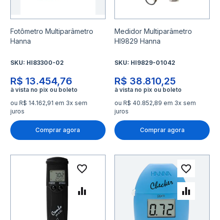
Fotômetro Multiparâmetro
Medidor Multiparâmetro
Hanna
HI9829 Hanna
SKU:
HI83300-02
SKU:
HI9829-01042
R$ 13.454,76
R$ 38.810,25
ou R$ 14.162,91 em 3x sem
ou R$ 40.852,89 em 3x sem
juros
juros
Comprar agora
Comprar agora
Adicionar à lista de desejo
Adicio
Adicionar para Comparar
Adicio