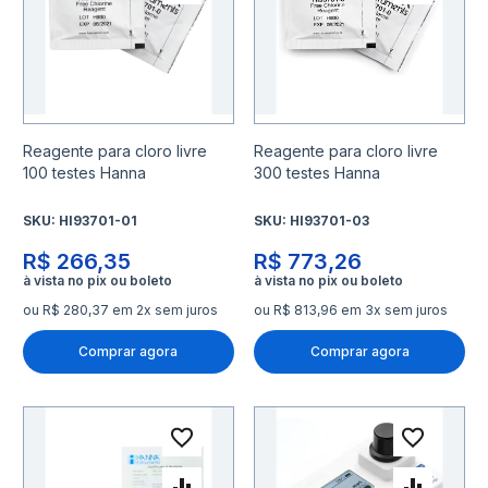
Adicionar para Comparar
Adicio
Reagente para cloro livre
Reagente para cloro livre
100 testes Hanna
300 testes Hanna
SKU:
HI93701-01
SKU:
HI93701-03
R$ 266,35
R$ 773,26
ou R$ 280,37 em 2x sem juros
ou R$ 813,96 em 3x sem juros
Comprar agora
Comprar agora
Adicionar à lista de desejo
Adicio