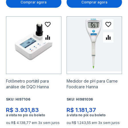
Comprar agora
Comprar agora
Adicionar à lista de desejo
Adicio
Adicionar para Comparar
Adicio
Fotômetro portátil para
Medidor de pH para Carne
análise de DQO Hanna
Foodcare Hanna
SKU:
HI97106
SKU:
HI981036
R$ 3.931,83
R$ 1.181,37
ou R$ 4.138,77 em 3x sem juros
ou R$ 1.243,55 em 3x sem juros