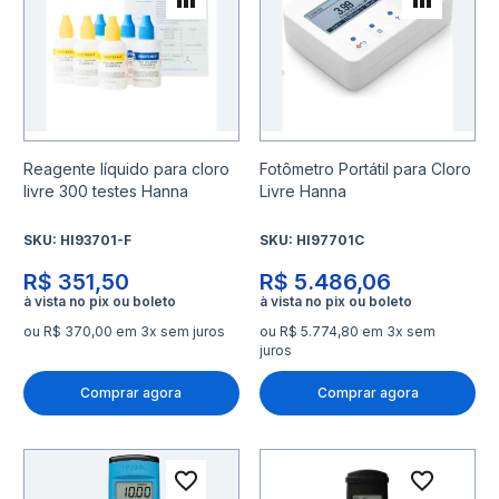
Adicionar para Comparar
Adicio
Reagente líquido para cloro
Fotômetro Portátil para Cloro
livre 300 testes Hanna
Livre Hanna
SKU:
HI93701-F
SKU:
HI97701C
R$ 351,50
R$ 5.486,06
ou R$ 370,00 em 3x sem juros
ou R$ 5.774,80 em 3x sem
juros
Comprar agora
Comprar agora
Adicionar à lista de desejo
Adicio