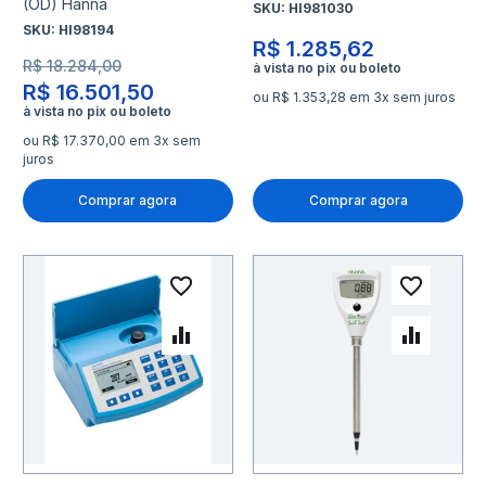
(OD) Hanna
SKU:
HI981030
SKU:
HI98194
R$ 1.285,62
R$ 18.284,00
R$ 16.501,50
ou R$ 1.353,28 em 3x sem juros
ou R$ 17.370,00 em 3x sem
juros
Comprar agora
Comprar agora
Adicionar à lista de desejo
Adicio
Adicionar para Comparar
Adicio