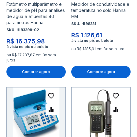
Fotômetro multiparâmetro e
Medidor de condutividade e
medidor de pH para análises
temperatuta no solo Hanna
de água e efluentes 40
HM
parâmetros Hanna
SKU:
HI98331
SKU:
HI83399-02
R$ 1.126,61
R$ 16.375,98
ou R$ 1.185,91 em 3x sem juros
ou R$ 17.237,87 em 3x sem
juros
Comprar agora
Comprar agora
Adicionar à lista de desejo
Adicio
Adicionar para Comparar
Adicio