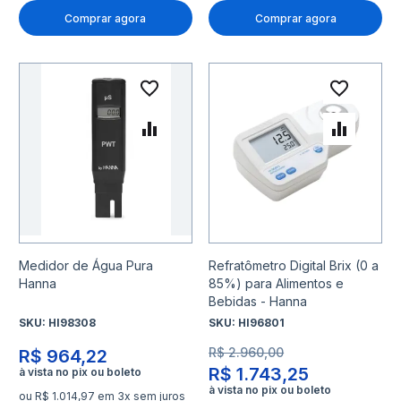
Comprar agora
Comprar agora
Adicionar à lista de desejo
Adicio
Adicionar para Comparar
Adicio
Medidor de Água Pura
Refratômetro Digital Brix (0 a
Hanna
85%) para Alimentos e
Bebidas - Hanna
SKU:
HI98308
SKU:
HI96801
R$ 2.960,00
R$ 964,22
R$ 1.743,25
ou R$ 1.014,97 em 3x sem juros