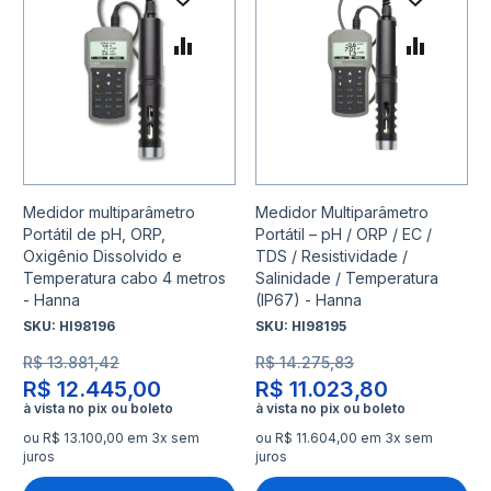
Adicionar à lista de desejo
Adicio
Adicionar para Comparar
Adicio
Medidor multiparâmetro
Medidor Multiparâmetro
Portátil de pH, ORP,
Portátil – pH / ORP / EC /
Oxigênio Dissolvido e
TDS / Resistividade /
Temperatura cabo 4 metros
Salinidade / Temperatura
- Hanna
(IP67) - Hanna
SKU:
HI98196
SKU:
HI98195
R$ 13.881,42
R$ 14.275,83
R$ 12.445,00
R$ 11.023,80
ou R$ 13.100,00 em 3x sem
ou R$ 11.604,00 em 3x sem
juros
juros