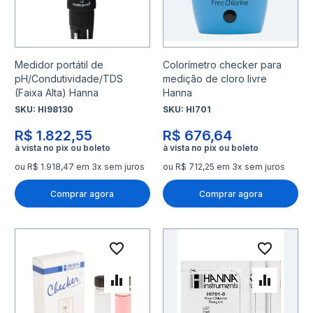
Medidor portátil de
Colorímetro checker para
pH/Condutividade/TDS
medição de cloro livre
(Faixa Alta) Hanna
Hanna
SKU:
HI98130
SKU:
HI701
R$ 1.822,55
R$ 676,64
ou R$ 1.918,47 em 3x sem juros
ou R$ 712,25 em 3x sem juros
Comprar agora
Comprar agora
Adicionar à lista de desejo
Adicio
Adicionar para Comparar
Adicio