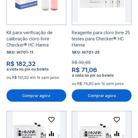
Kit para verificação de
Reagente para cloro livre 25
calibração cloro livre
testes para Checker® HC
Checker® HC Hanna
Hanna
SKU:
HI701-11
SKU:
HI701-25
R$ 90,65
R$ 182,32
R$ 71,06
ou R$ 191,92 em 1x sem juros
ou R$ 74,80 em 1x sem juros
Comprar agora
Comprar agora
Adicionar à lista de desejo
Adicio