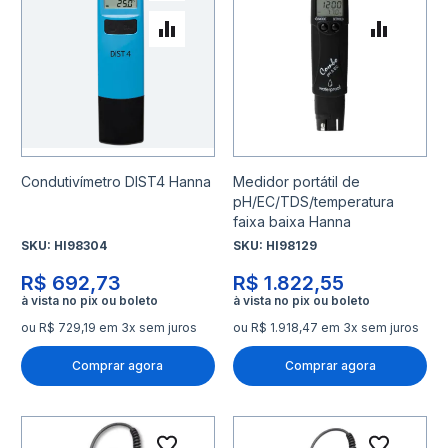
Adicionar para Comparar
Adicio
Condutivímetro DIST4 Hanna
Medidor portátil de
pH/EC/TDS/temperatura
faixa baixa Hanna
SKU:
HI98304
SKU:
HI98129
R$ 692,73
R$ 1.822,55
ou R$ 729,19 em 3x sem juros
ou R$ 1.918,47 em 3x sem juros
Comprar agora
Comprar agora