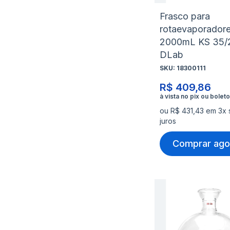
Frasco para
rotaevaporador
2000mL KS 35/
DLab
SKU:
18300111
R$ 409,86
ou R$ 431,43 em 3x
juros
Comprar ago