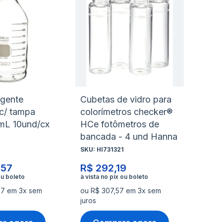
à
à
nar
Adicionar
Ad
lista
lis
para
pa
de
de
rar
Comparar
Co
s
desejos
de
agente
Cubetas de vidro para
c/ tampa
colorímetros checker®
mL 10und/cx
HCe fotômetros de
bancada - 4 und Hanna
SKU:
HI731321
,57
R$ 292,19
97 em 3x sem
ou R$ 307,57 em 3x sem
juros