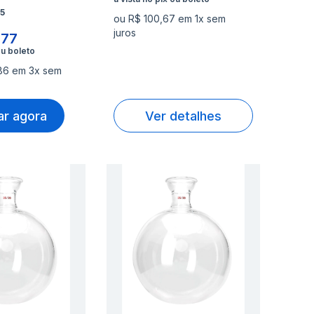
5
ou R$ 100,67 em 1x sem
juros
,77
,86 em 3x sem
r agora
Ver detalhes
nar
Adicionar
Ad
à
à
nar
Adicionar
Ad
lista
lis
para
pa
de
de
rar
Comparar
Co
s
desejos
de