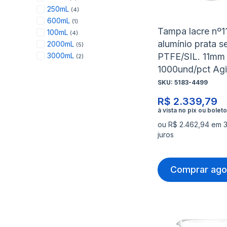
items
250mL
4
item
600mL
1
Tampa lacre nº1
items
100mL
4
alumínio prata s
items
2000mL
5
items
PTFE/SIL. 11mm
3000mL
2
1000und/pct Agi
SKU:
5183-4499
R$ 2.339,79
ou R$ 2.462,94 em 
juros
Comprar ago