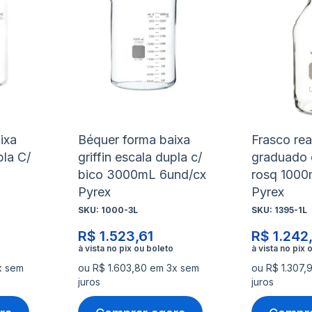
à
à
Adicionar
Adicio
lista
lista
para
para
de
de
Comparar
Compa
desejos
desejo
ixa
Béquer forma baixa
Frasco re
pla C/
griffin escala dupla c/
graduado 
bico 3000mL 6und/cx
rosq 1000
Pyrex
Pyrex
SKU:
1000-3L
SKU:
1395-1L
R$ 1.523,61
R$ 1.242
x sem
ou R$ 1.603,80 em 3x sem
ou R$ 1.307,
juros
juros