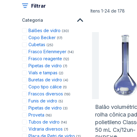
Filtrar
Itens
1
-
24
de
178
Categoria
items
Balões de vidro
30
items
Copo Becker
17
items
Cubetas
25
items
Frasco Erlenmeyer
14
items
Frasco reagente
12
items
Pipetas de vidro
7
items
Vials e tampas
2
items
Buretas de vidro
4
item
Copo tipo cálice
1
items
Frascos diversos
19
items
Funis de vidro
5
Balão volumétri
items
Pipetas de vidro
3
rolha cônica pa
items
Proveta
16
items
polietileno Clas
Tubos de vidro
14
items
Vidraria diversos
50 mL Cx/12un-
7
items
Placa de Petri de vidro
2