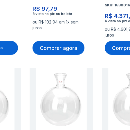
SKU:
1890016
R$ 97,79
R$ 4.371
ou R$ 102,94 em 1x sem
juros
ou R$ 4.601
juros
Comprar agora
Compra
ta
Adicionar
Adicio
à
à
Adicionar
Adicio
lista
lista
para
para
de
de
Comparar
Compa
desejos
desejo