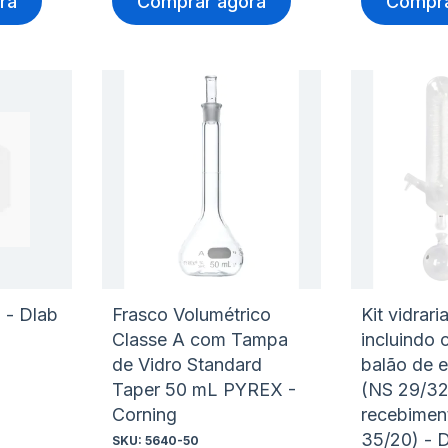
ra
Comprar agora
Compra
Adicionar
Adicio
à
à
Adicionar
Adicio
lista
lista
para
para
de
de
Comparar
Compa
desejos
desejo
o - Dlab
Frasco Volumétrico
Kit vidrari
Classe A com Tampa
incluindo
de Vidro Standard
balão de 
Taper 50 mL PYREX -
(NS 29/32
Corning
recebimen
35/20) - 
SKU:
5640-50