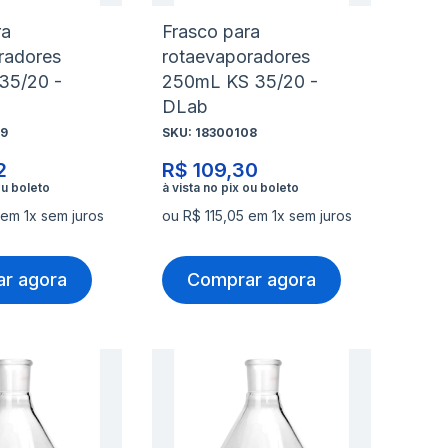
ra
Frasco para
radores
rotaevaporadores
35/20 -
250mL KS 35/20 -
DLab
9
SKU:
18300108
2
R$ 109,30
 em 1x sem juros
ou R$ 115,05 em 1x sem juros
r agora
Comprar agora
nar
Adicionar
Ad
à
à
nar
Adicionar
Ad