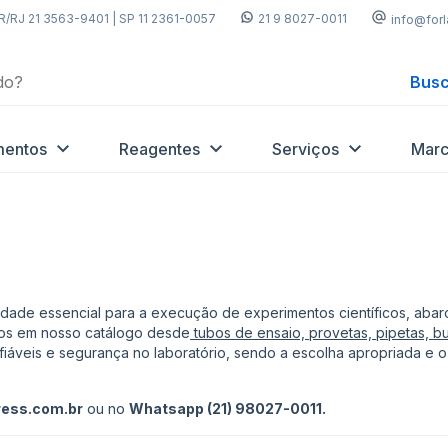
R/RJ 21 3563-9401 | SP 11 2361-0057
21 9 8027-0011
info@for
Busc
mentos
Reagentes
Serviços
Marc
edade essencial para a execução de experimentos científicos, ab
mos em nosso catálogo desde
tubos de ensaio, provetas, pipetas, bu
nfiáveis e segurança no laboratório, sendo a escolha apropriada e
ress.com.br
ou no
Whatsapp (21) 98027-0011.