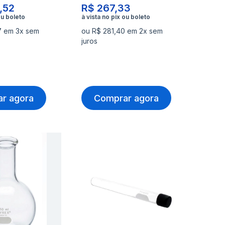
,52
R$ 267,33
07 em 3x sem
ou R$ 281,40 em 2x sem
juros
r agora
Comprar agora
nar
Adicionar
Ad
à
à
nar
Adicionar
Ad
lista
lis
para
pa
de
de
rar
Comparar
Co
s
desejos
de