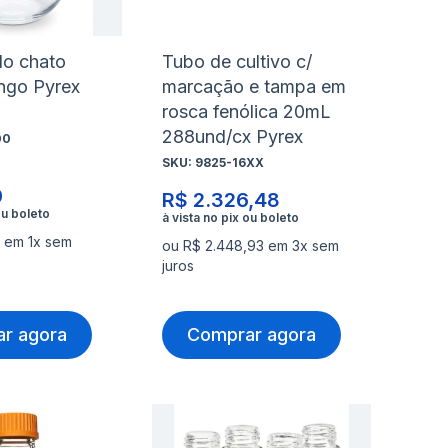
do chato
Tubo de cultivo c/
ongo Pyrex
marcação e tampa em
rosca fenólica 20mL
288und/cx Pyrex
00
SKU:
9825-16XX
0
R$ 2.326,48
 em 1x sem
ou R$ 2.448,93 em 3x sem
juros
r agora
Comprar agora
nar
Adicionar
Ad