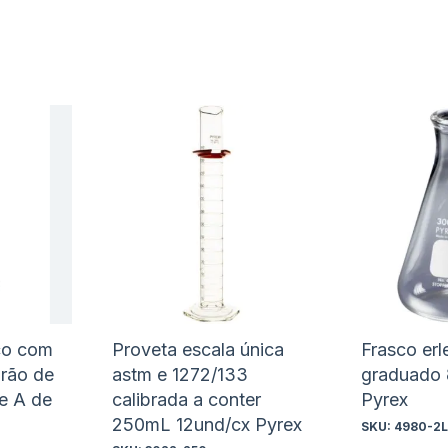
Adicionar
Adicio
à
à
Adicionar
Adicio
lista
lista
para
para
de
de
Comparar
Compa
desejos
desejo
co com
Proveta escala única
Frasco er
drão de
astm e 1272/133
graduado 
se A de
calibrada a conter
Pyrex
250mL 12und/cx Pyrex
SKU:
4980-2L