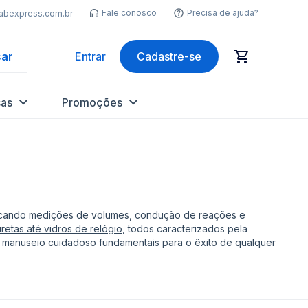
Fale conosco
Precisa de ajuda?
labexpress.com.br
ar
Entrar
Cadastre-se
as
Promoções
arcando medições de volumes, condução de reações e
retas até vidros de relógio
, todos caracterizados pela
 o manuseio cuidadoso fundamentais para o êxito de qualquer