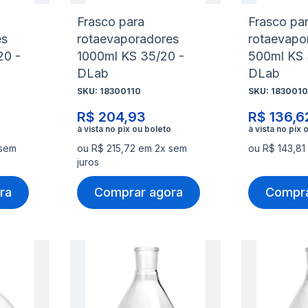
Frasco para
Frasco pa
es
rotaevaporadores
rotaevapo
20 -
1000ml KS 35/20 -
500ml KS 
DLab
DLab
SKU:
18300110
SKU:
1830010
R$ 204,93
R$ 136,6
 sem
ou R$ 215,72 em 2x sem
ou R$ 143,81
juros
ra
Comprar agora
Compra
Adicionar
Adicio
à
à
Adicionar
Adicio