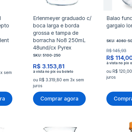
1
Erlenmeyer graduado c/
Balao fun
epto
boca larga e borda
gargalo l
grossa e tampa de
lent
borracha No8 250mL
SKU:
4060-5
48und/cx Pyrex
R$ 145,93
SKU:
5100-250
R$ 114,0
R$ 3.153,81
ou R$ 120,00
3x sem
juros
ou R$ 3.319,80 em 3x sem
juros
ra
Comprar agora
Compra
Adicionar
Adicio