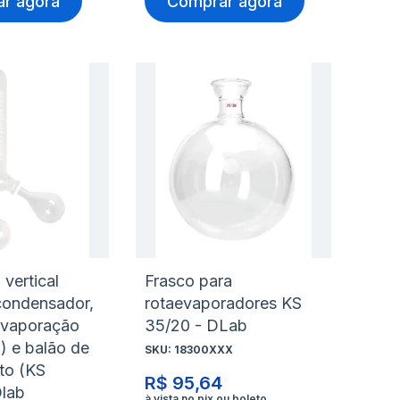
r agora
Comprar agora
nar
Adicionar
Ad
à
à
nar
Adicionar
Ad
lista
lis
para
pa
de
de
rar
Comparar
Co
s
desejos
de
a vertical
Frasco para
 condensador,
rotaevaporadores KS
evaporação
35/20 - DLab
) e balão de
SKU:
18300XXX
to (KS
R$ 95,64
Dlab