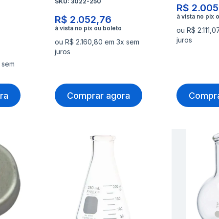
SKU:
3022-250
R$ 2.005
R$ 2.052,76
ou R$ 2.111,
juros
ou R$ 2.160,80 em 3x sem
juros
 sem
ra
Comprar agora
Compra
Adicionar
Adicio
à
à
Adicionar
Adicio
lista
lista
para
para
de
de
Comparar
Compa
desejos
desejo