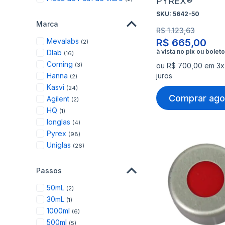
PYREX®
SKU:
5642-50
Marca
R$ 1.123,63
items
Mevalabs
R$ 665,00
2
items
Dlab
16
items
Corning
3
ou R$ 700,00 em 3x
items
Hanna
juros
2
items
Kasvi
24
Comprar ago
items
Agilent
2
item
HQ
1
items
Ionglas
4
items
Pyrex
98
items
Uniglas
26
Passos
items
50mL
2
item
30mL
1
items
1000ml
6
items
500ml
5