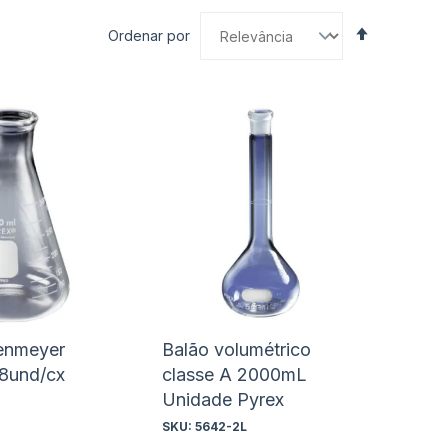
Definir
Ordenar por
Direção
Decrescen
nar
Adicionar
Ad
à
à
nar
Adicionar
Ad
lista
lis
para
pa
de
de
rar
Comparar
Co
s
desejos
de
lenmeyer
Balão volumétrico
8und/cx
classe A 2000mL
Unidade Pyrex
SKU:
5642-2L