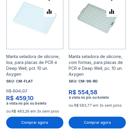
Adicionar à lista de desejo
Adicio
Adicionar para Comparar
Adicio
Manta seladora de silicone,
Manta seladora de silicone,
lisa, para placas de PCR e
com formas, para placas de
Deep Well, pct. 10 un.
PCR e Deep Well, pc. 10 un.
Axygen
Axygen
SKU:
CM-FLAT
SKU:
CM-96-RD
R$ 604,07
R$ 554,58
R$ 459,10
ou R$ 583,77 em 3x sem juros
ou R$ 483,26 em 3x sem juros
Comprar agora
Comprar agora