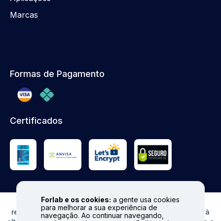
Marcas
Formas de Pagamento
Certificados
Forlab e os cookies:
a gente usa cookies
© FORLAB - Todos os direitos reservados. Proibida
para melhorar a sua experiência de
reprodução total ou parcial. Preços e Estoques sujeitos à
navegação. Ao continuar navegando,