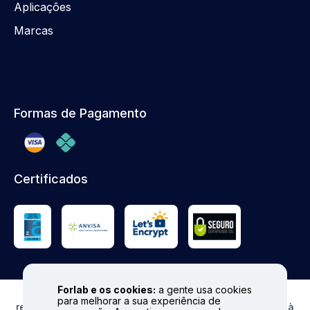
Aplicações
Marcas
Formas de Pagamento
Certificados
Forlab e os cookies:
a gente usa cookies
© FORLAB - Todos os direitos reservados. Proibida
para melhorar a sua experiência de
reprodução total ou parcial. Preços e Estoques sujeitos à