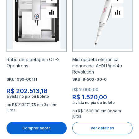
Adicionar à lista de desejo
Adicio
Adicionar para Comparar
Adicio
Robô de pipetagem OT-2
Micropipeta eletrônica
Opentrons
monocanal AHN Pipet4u
Revolution
SKU:
999-00111
SKU:
8-50X-00-0
R$ 2.000,00
R$ 202.513,16
R$ 1.520,00
ou R$ 213.171,75 em 3x sem
juros
ou R$ 1.600,00 em 3x sem
juros
Comprar agora
Ver detalhes