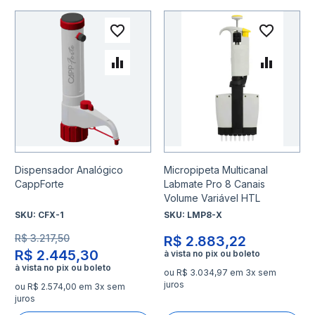
Adicionar à lista de desejo
Adicio
Adicionar para Comparar
Adicio
Dispensador Analógico
Micropipeta Multicanal
CappForte
Labmate Pro 8 Canais
Volume Variável HTL
SKU:
CFX-1
SKU:
LMP8-X
R$ 3.217,50
R$ 2.883,22
R$ 2.445,30
ou R$ 3.034,97 em 3x sem
juros
ou R$ 2.574,00 em 3x sem
juros