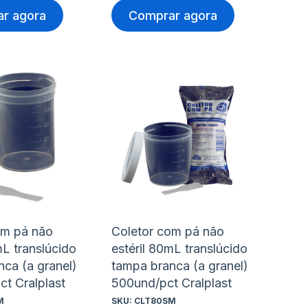
r agora
Comprar agora
nar
Adicionar
Ad
à
à
nar
Adicionar
Ad
lista
lis
para
pa
de
de
rar
Comparar
Co
s
desejos
de
om pá não
Coletor com pá não
mL translúcido
estéril 80mL translúcido
ca (a granel)
tampa branca (a granel)
t Cralplast
500und/pct Cralplast
M
SKU:
CLT80SM