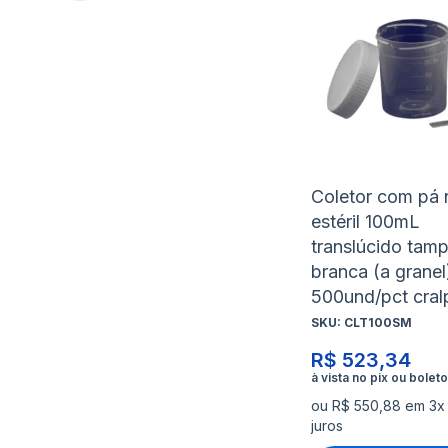
Coletor com pá 
estéril 100mL
translúcido tam
branca (a granel
500und/pct cral
SKU:
CLT100SM
R$ 523,34
ou R$ 550,88 em 3x
juros