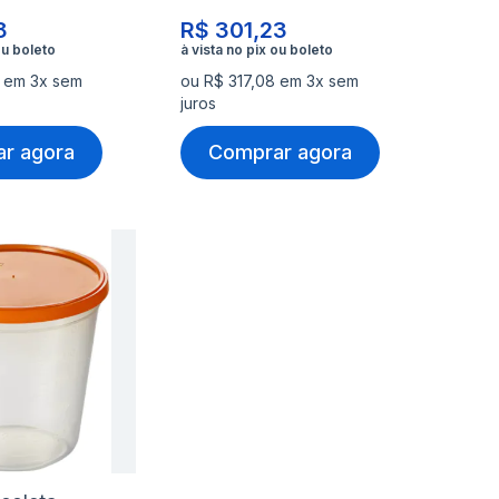
8
R$ 301,23
8 em 3x sem
ou R$ 317,08 em 3x sem
juros
r agora
Comprar agora
nar
Adicionar
à
nar
Adicionar
lista
para
de
rar
Comparar
s
desejos