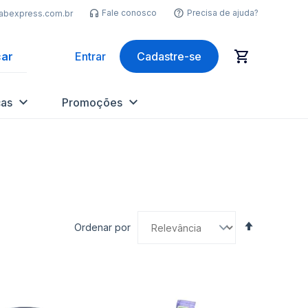
Fale conosco
Precisa de ajuda?
labexpress.com.br
ar
Entrar
Cadastre-se
as
Promoções
Definir
Ordenar por
Direção
Decrescen
nar
Adicionar
Ad