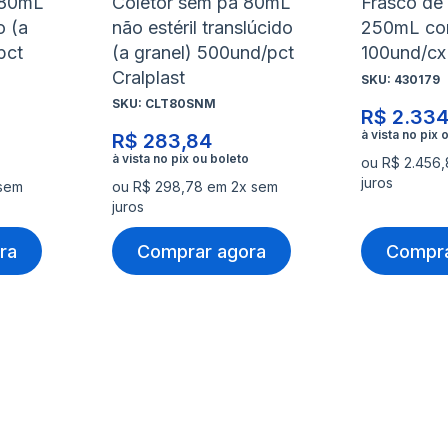
 80mL
Coletor sem pá 80mL
Frasco de 
o (a
não estéril translúcido
250mL co
pct
(a granel) 500und/pct
100und/cx
Cralplast
SKU:
430179
SKU:
CLT80SNM
R$ 2.334
R$ 283,84
ou R$ 2.456
juros
 sem
ou R$ 298,78 em 2x sem
juros
ra
Comprar agora
Compra