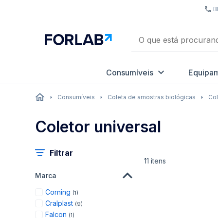
B
Consumíveis
Equipa
Consumíveis
Coleta de amostras biológicas
Col
Coletor universal
Filtrar
11
itens
Marca
item
Corning
1
items
Cralplast
9
item
Falcon
1