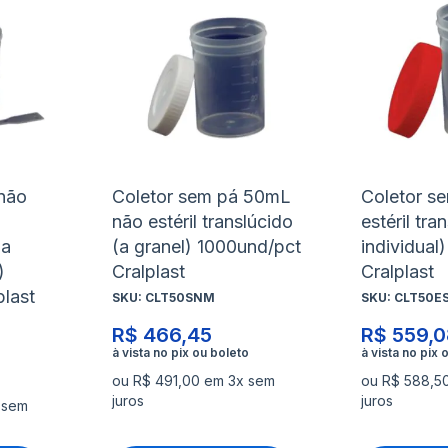
à
à
Adicionar
Adicio
lista
lista
para
para
de
de
Comparar
Compa
desejos
desejo
não
Coletor sem pá 50mL
Coletor s
não estéril translúcido
estéril tra
pa
(a granel) 1000und/pct
individual
)
Cralplast
Cralplast
plast
SKU:
CLT50SNM
SKU:
CLT50E
R$ 466,45
R$ 559,0
ou R$ 491,00 em 3x sem
ou R$ 588,5
juros
juros
 sem