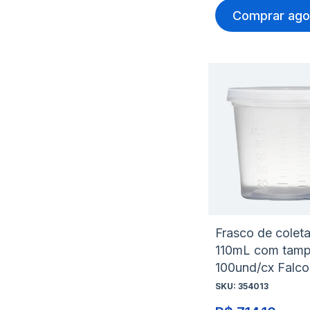
Comprar ago
Frasco de colet
110mL com tam
100und/cx Falco
SKU:
354013