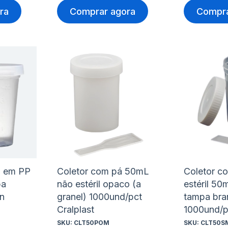
ra
Comprar agora
Compra
Adicionar
Adicio
à
à
Adicionar
Adicio
lista
lista
para
para
de
de
Comparar
Compa
desejos
desejo
a em PP
Coletor com pá 50mL
Coletor c
pa
não estéril opaco (a
estéril 50
n
granel) 1000und/pct
tampa bran
Cralplast
1000und/pc
SKU:
CLT50POM
SKU:
CLT50S