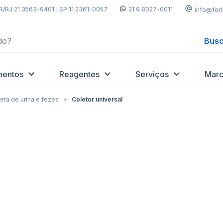
R/RJ 21 3563-9401 | SP 11 2361-0057
21 9 8027-0011
info@for
Busc
mentos
Reagentes
Serviços
Marc
eta de urina e fezes
Coletor universal
Adicionar
Adicio