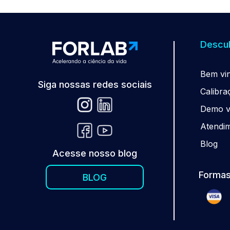
Descub
Be
m
vi
Siga nossas redes sociais
Calibra
Demo vi
Atendi
Blog
Acesse nosso blog
Formas
BLOG