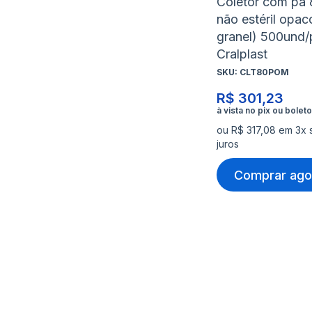
Coletor com pá
não estéril opac
granel) 500und/
Cralplast
SKU:
CLT80POM
R$ 301,23
ou R$ 317,08 em 3x
juros
Comprar ago