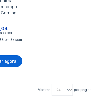
coleta
m tampa
 Corning
,04
,88 em 3x sem
r agora
Mostrar
por página