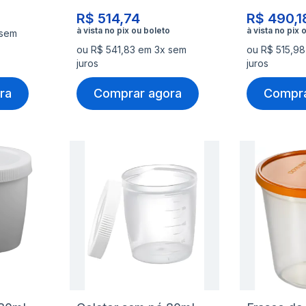
R$ 514,74
R$ 490,1
 sem
ou R$ 541,83 em 3x sem
ou R$ 515,9
juros
juros
ra
Comprar agora
Compra
Adicionar
Adicio
à
à
Adicionar
Adicio
lista
lista
para
para
de
de
Comparar
Compa
desejos
desejo