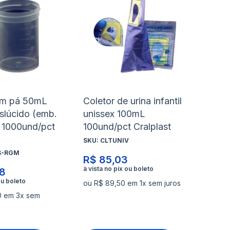
à
à
nar
Adicionar
Ad
lista
lis
para
pa
de
de
rar
Comparar
Co
s
desejos
de
em pá 50mL
Coletor de urina infantil
nslúcido (emb.
unissex 100mL
) 1000und/pct
100und/pct Cralplast
SKU:
CLTUNIV
S-RGM
R$ 85,03
8
ou R$ 89,50 em 1x sem juros
0 em 3x sem