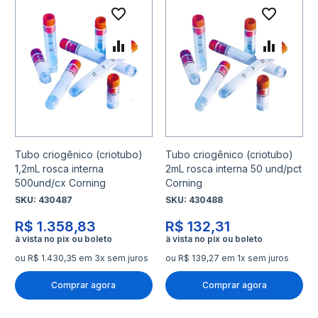
Adicionar à lista de desejo
Adicio
Adicionar para Comparar
Adicio
Tubo criogênico (criotubo)
Tubo criogênico (criotubo)
1,2mL rosca interna
2mL rosca interna 50 und/pct
500und/cx Corning
Corning
SKU:
430487
SKU:
430488
R$ 1.358,83
R$ 132,31
ou R$ 1.430,35 em 3x sem juros
ou R$ 139,27 em 1x sem juros
Comprar agora
Comprar agora