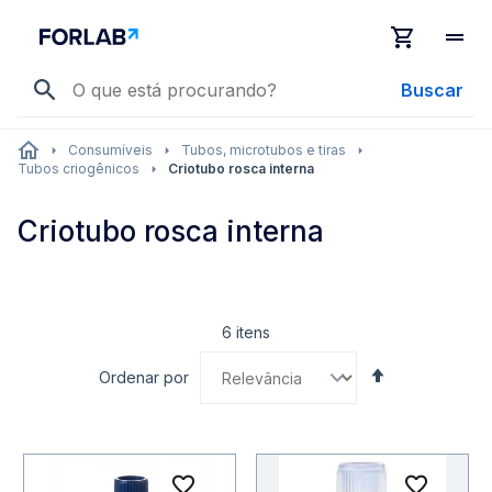
Buscar
Consumíveis
Tubos, microtubos e tiras
Tubos criogênicos
Criotubo rosca interna
Criotubo rosca interna
6
itens
Definir
Ordenar por
Direção
Decrescente