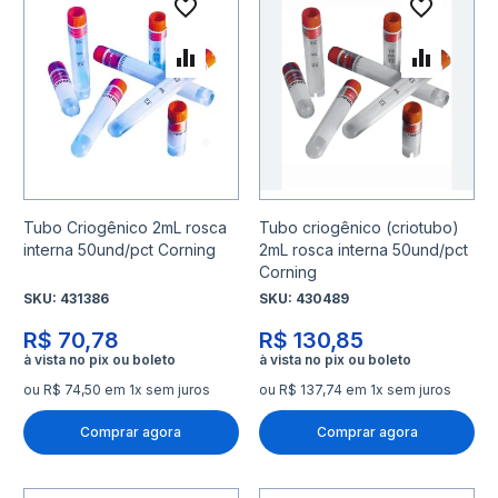
Adicionar à lista de desejo
Adicio
Adicionar para Comparar
Adicio
Tubo Criogênico 2mL rosca
Tubo criogênico (criotubo)
interna 50und/pct Corning
2mL rosca interna 50und/pct
Corning
SKU:
431386
SKU:
430489
R$ 70,78
R$ 130,85
ou R$ 74,50 em 1x sem juros
ou R$ 137,74 em 1x sem juros
Comprar agora
Comprar agora