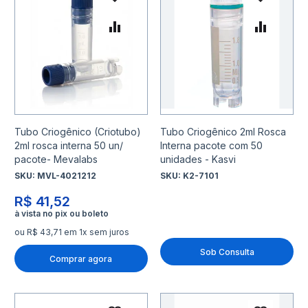
Adicionar à lista de desejo
Adicio
Adicionar para Comparar
Adicio
Tubo Criogênico (Criotubo)
Tubo Criogênico 2ml Rosca
2ml rosca interna 50 un/
Interna pacote com 50
pacote- Mevalabs
unidades - Kasvi
SKU:
MVL-4021212
SKU:
K2-7101
R$ 41,52
ou R$ 43,71 em 1x sem juros
Sob Consulta
Comprar agora