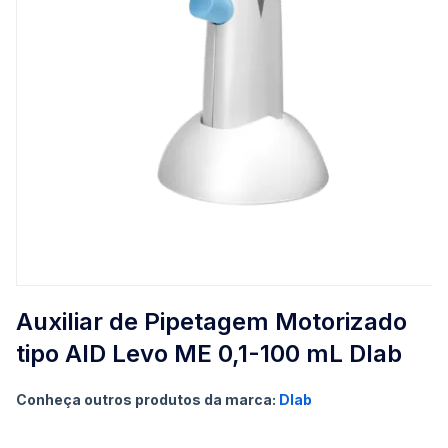
Saltar
para
Auxiliar de Pipetagem Motorizado
o
tipo AID Levo ME 0,1-100 mL Dlab
início
da
Galeria
Conheça outros produtos da marca:
Dlab
de
imagens