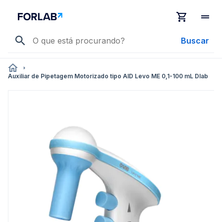
Buscar
Auxiliar de Pipetagem Motorizado tipo AID Levo ME 0,1-100 mL Dlab
Pular
para
o
final
da
Galeria
de
imagens