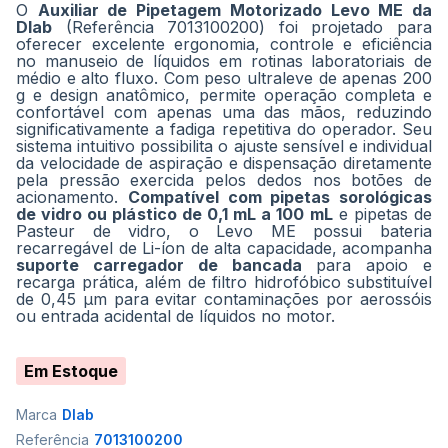
O
Auxiliar de Pipetagem Motorizado Levo ME da
Dlab
(Referência 7013100200) foi projetado para
oferecer excelente ergonomia, controle e eficiência
no manuseio de líquidos em rotinas laboratoriais de
médio e alto fluxo
. Com peso ultraleve de apenas 200
g e design anatômico, permite operação completa e
confortável com apenas uma das mãos, reduzindo
significativamente a fadiga repetitiva do operador
. Seu
sistema intuitivo possibilita o ajuste sensível e individual
da velocidade de aspiração e dispensação diretamente
pela pressão exercida pelos dedos nos botões de
acionamento
.
Compatível com pipetas sorológicas
de vidro ou plástico de 0,1 mL a 100 mL
e pipetas de
Pasteur de vidro, o Levo ME possui bateria
recarregável de Li-íon de alta capacidade, acompanha
suporte carregador de bancada
para apoio e
recarga prática, além de filtro hidrofóbico substituível
de 0,45 µm para evitar contaminações por aerossóis
ou entrada acidental de líquidos no motor
.
Em Estoque
Marca
Dlab
Referência
7013100200