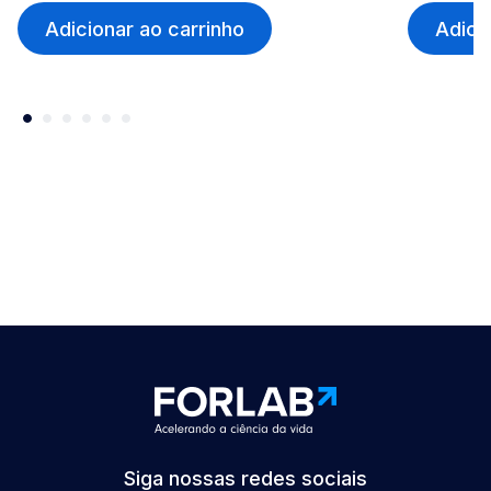
Adicionar ao carrinho
Adici
Siga nossas redes sociais