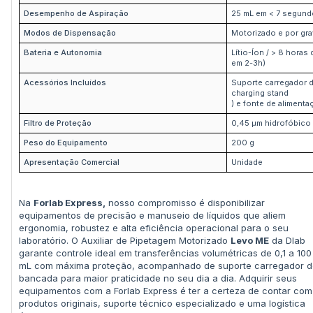
Desempenho de Aspiração
25 mL em < 7 segun
Modos de Dispensação
Motorizado e por gra
Bateria e Autonomia
Lítio-Íon / > 8 horas
em 2-3h)
Acessórios Incluídos
Suporte carregador d
charging stand
) e fonte de alimenta
Filtro de Proteção
0,45 µm hidrofóbico 
Peso do Equipamento
200 g
Apresentação Comercial
Unidade
Na
Forlab Express,
nosso compromisso é disponibilizar
equipamentos de precisão e manuseio de líquidos que aliem
ergonomia, robustez e alta eficiência operacional para o seu
laboratório. O Auxiliar de Pipetagem Motorizado
Levo ME
da Dlab
garante controle ideal em transferências volumétricas de 0,1 a 100
mL com máxima proteção, acompanhado de suporte carregador d
bancada para maior praticidade no seu dia a dia
. Adquirir seus
equipamentos com a Forlab Express é ter a certeza de contar com
produtos originais, suporte técnico especializado e uma logística