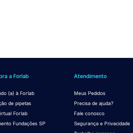
ra a Forlab
Atendimento
ndo (a) à Forlab
Meus Pedidos
ção de pipetas
Precisa de ajuda?
rtual Forlab
Fale conosco
mento Fundações SP
Segurança e Privacidade