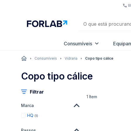
B
Consumíveis
Equipa
Consumíveis
Vidraria
Copo tipo cálice
Copo tipo cálice
Filtrar
1
Item
Marca
item
HQ
1
Passos