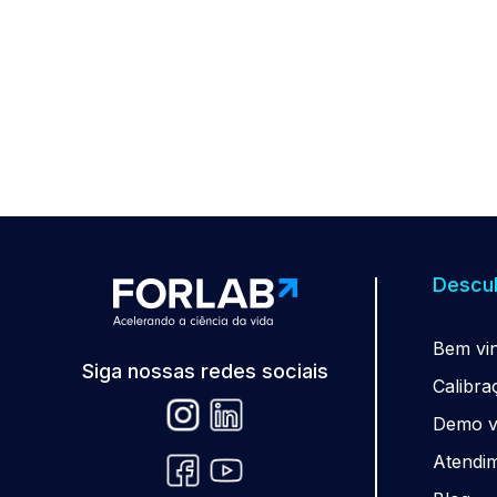
Descub
Be
m
vi
Siga nossas redes sociais
Calibra
Demo vi
Atendi