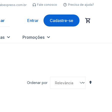
Fale conosco
Precisa de ajuda?
labexpress.com.br
ar
Entrar
Cadastre-se
as
Promoções
Definir
Ordenar por
Direção
Decrescen