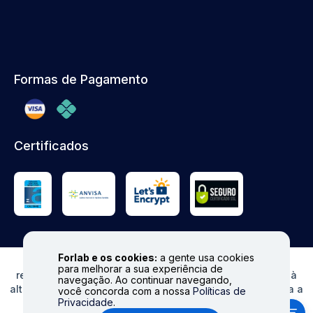
Formas de Pagamento
Certificados
Forlab e os cookies:
a gente usa cookies
© FORLAB - Todos os direitos reservados. Proibida
para melhorar a sua experiência de
reprodução total ou parcial. Preços e Estoques sujeitos à
navegação. Ao continuar navegando,
alteração sem aviso prévio. Ofertas válidas somente para a
você concorda com a nossa
Políticas de
Privacidade
.
loja virtual. Fale conosco|
info@forlabexpress.com.br