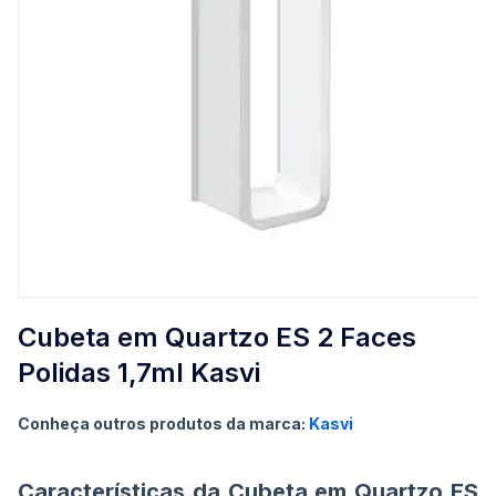
Saltar
para
Cubeta em Quartzo ES 2 Faces
o
Polidas 1,7ml Kasvi
início
da
Galeria
Conheça outros produtos da marca:
Kasvi
de
imagens
Características da Cubeta em Quartzo ES