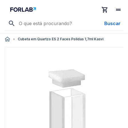
Buscar
Cubeta em Quartzo ES 2 Faces Polidas 1,7ml Kasvi
Pular
para
o
final
da
Galeria
de
imagens