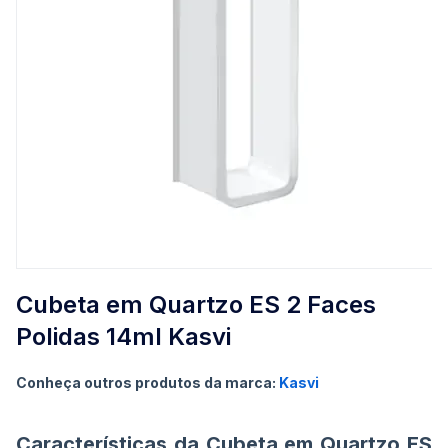
Saltar
para
Cubeta em Quartzo ES 2 Faces
o
Polidas 14ml Kasvi
início
da
Galeria
Conheça outros produtos da marca:
Kasvi
de
imagens
Características da Cubeta em Quartzo ES