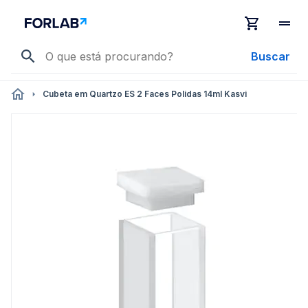
Buscar
Cubeta em Quartzo ES 2 Faces Polidas 14ml Kasvi
Pular
para
o
final
da
Galeria
de
imagens