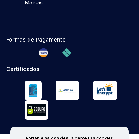
Marcas
Formas de Pagamento
Certificados
Forlab e os cookies:
a gente usa cookies