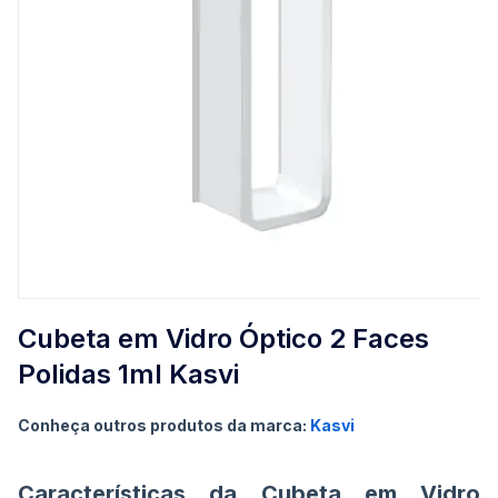
Saltar
para
Cubeta em Vidro Óptico 2 Faces
o
Polidas 1ml Kasvi
início
da
Galeria
Conheça outros produtos da marca:
Kasvi
de
imagens
Características da Cubeta em Vidro