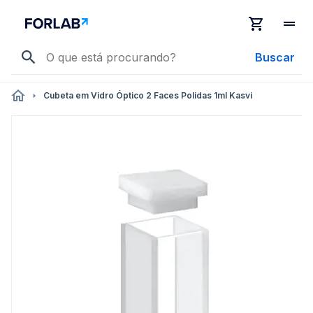
Buscar
Cubeta em Vidro Óptico 2 Faces Polidas 1ml Kasvi
Pular
para
o
final
da
Galeria
de
imagens