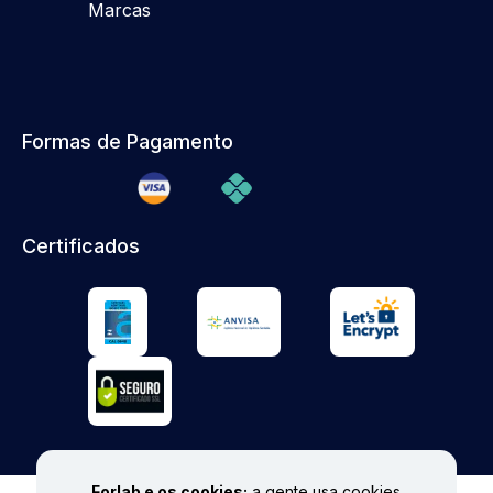
Marcas
Formas de Pagamento
Certificados
Forlab e os cookies:
a gente usa cookies