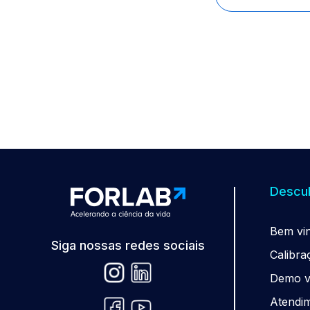
Descub
Be
m
vi
Siga nossas redes sociais
Calibra
Demo vi
Atendi