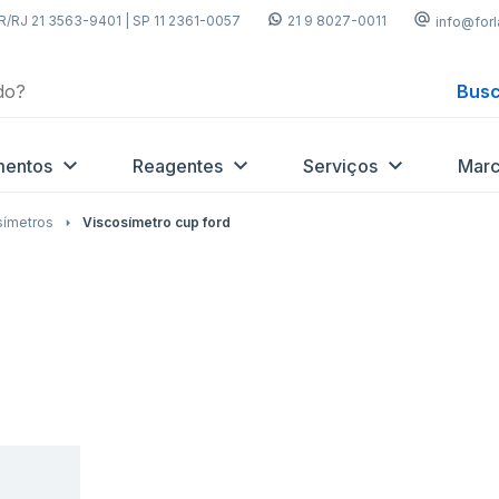
R/RJ 21 3563-9401 | SP 11 2361-0057
21 9 8027-0011
info@for
Busc
mentos
Reagentes
Serviços
Marc
símetros
Viscosímetro cup ford
Adicionar