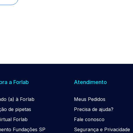
ra a Forlab
Atendimento
ndo (a) à Forlab
Meus Pedidos
ção de pipetas
Precisa de ajuda?
rtual Forlab
Fale conosco
mento Fundações SP
Segurança e Privacidade