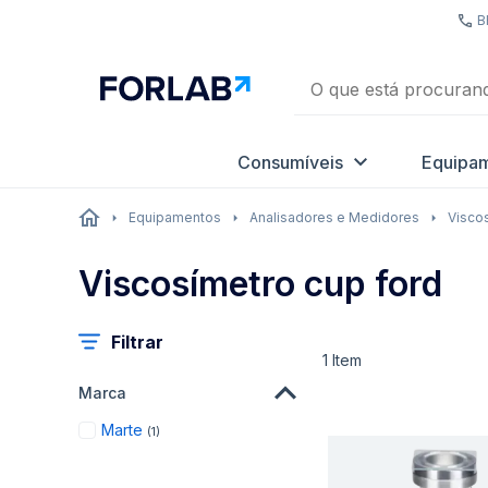
B
Consumíveis
Equipa
Equipamentos
Analisadores e Medidores
Visco
Viscosímetro cup ford
Filtrar
1
Item
Marca
item
Marte
1