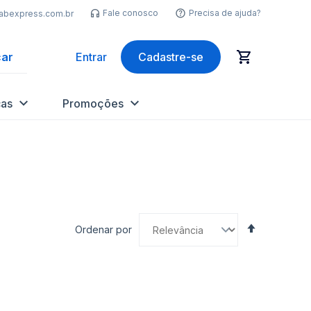
Fale conosco
Precisa de ajuda?
labexpress.com.br
ar
Entrar
Cadastre-se
as
Promoções
Definir
Ordenar por
Direção
Decrescen