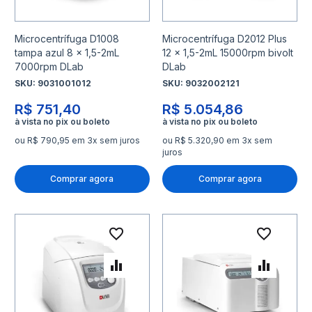
Microcentrífuga D1008
Microcentrífuga D2012 Plus
tampa azul 8 x 1,5-2mL
12 x 1,5-2mL 15000rpm bivolt
7000rpm DLab
DLab
SKU:
9031001012
SKU:
9032002121
R$ 751,40
R$ 5.054,86
ou R$ 790,95 em 3x sem juros
ou R$ 5.320,90 em 3x sem
juros
Comprar agora
Comprar agora
Adicionar à lista de desejo
Adicio
Adicionar para Comparar
Adicio