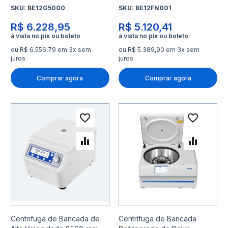
SKU:
BE12G5000
SKU:
BE12FN001
R$ 6.228,95
R$ 5.120,41
ou R$ 6.556,79 em 3x sem
ou R$ 5.389,90 em 3x sem
juros
juros
Comprar agora
Comprar agora
Adicionar à lista de desejo
Adicio
Adicionar para Comparar
Adicio
Centrifuga de Bancada de
Centrífuga de Bancada