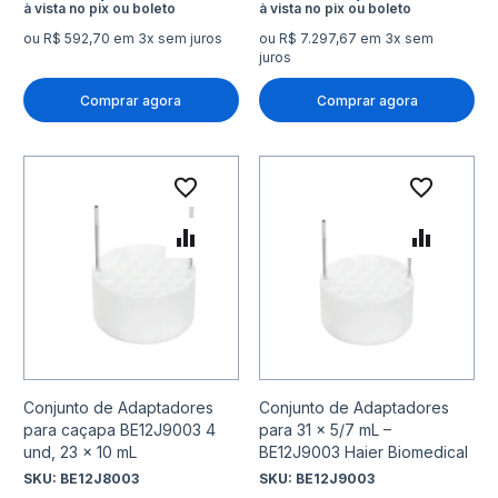
ou R$ 592,70 em 3x sem juros
ou R$ 7.297,67 em 3x sem
juros
Comprar agora
Comprar agora
Adicionar à lista de desejo
Adicio
Adicionar para Comparar
Adicio
Conjunto de Adaptadores
Conjunto de Adaptadores
para caçapa BE12J9003 4
para 31 x 5/7 mL –
und, 23 x 10 mL
BE12J9003 Haier Biomedical
SKU:
BE12J8003
SKU:
BE12J9003