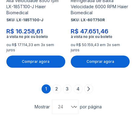
Alta Velocidade 8500 rpm
Refrigerada de Baixa
LX-185T100-J Haier
Velocidade 6000 RPM Haier
Biomedical
Biomedical
SKU:
LX-185T100-J
SKU:
LX-60T750R
R$ 16.258,61
R$ 47.651,46
ou R$ 17.114,33 em 3x sem
ou R$ 50.159,43 em 3x sem
juros
juros
Comprar agora
Comprar agora
Página
1
2
3
4
Página
Página
Página
Página
Próximo
Você está lendo a página
Mostrar
por página