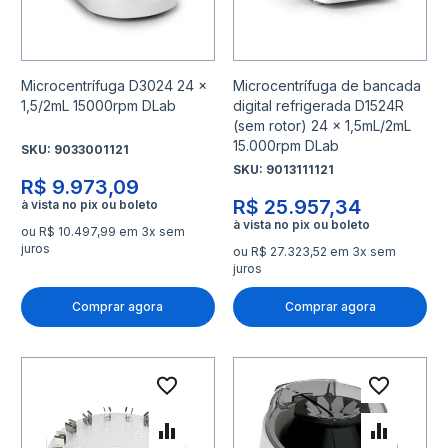
Microcentrífuga D3024 24 x
Microcentrífuga de bancada
1,5/2mL 15000rpm DLab
digital refrigerada D1524R
(sem rotor) 24 x 1,5mL/2mL
15.000rpm DLab
SKU:
9033001121
SKU:
9013111121
R$ 9.973,09
R$ 25.957,34
ou R$ 10.497,99 em 3x sem
juros
ou R$ 27.323,52 em 3x sem
juros
Comprar agora
Comprar agora
Adicionar à lista de desejo
Adicio
Adicionar para Comparar
Adicio