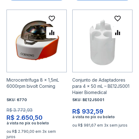
Adicionar à lista de desejo
Adicio
Adicionar para Comparar
Adicio
Microcentrífuga 8 x 1,5mL
Conjunto de Adaptadores
6000rpm bivolt Corning
para 4 x 50 mL – BE12JS001
Haier Biomedical
SKU:
6770
SKU:
BE12JS001
R$ 3.772,93
R$ 932,59
R$ 2.650,50
ou R$ 981,67 em 3x sem juros
ou R$ 2.790,00 em 3x sem
juros