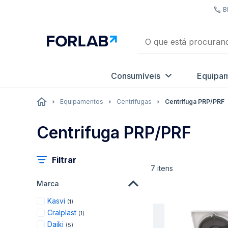
B
Consumíveis
Equipa
Equipamentos
Centrífugas
Centrifuga PRP/PRF
Centrifuga PRP/PRF
Filtrar
7
itens
Marca
item
Kasvi
1
item
Cralplast
1
items
Daiki
5