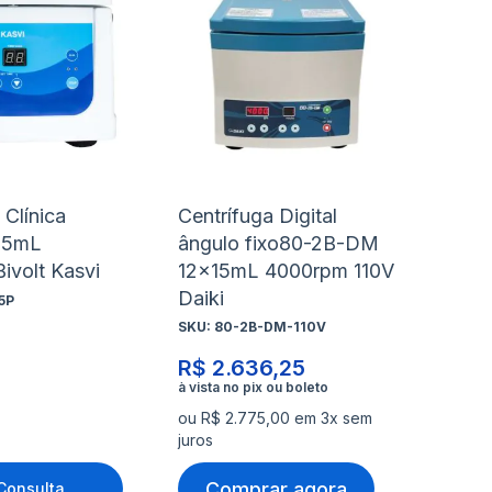
à
à
nar
Adicionar
Ad
lista
lis
para
pa
de
de
rar
Comparar
Co
s
desejos
de
 Clínica
Centrífuga Digital
x15mL
ângulo fixo80-2B-DM
ivolt Kasvi
12x15mL 4000rpm 110V
Daiki
5P
SKU:
80-2B-DM-110V
R$ 2.636,25
ou R$ 2.775,00 em 3x sem
juros
Comprar agora
Consulta