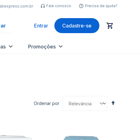
Fale conosco
Precisa de ajuda?
labexpress.com.br
ar
Entrar
Cadastre-se
as
Promoções
Definir
Ordenar por
Direção
Decrescen
nar
Adicionar
Ad