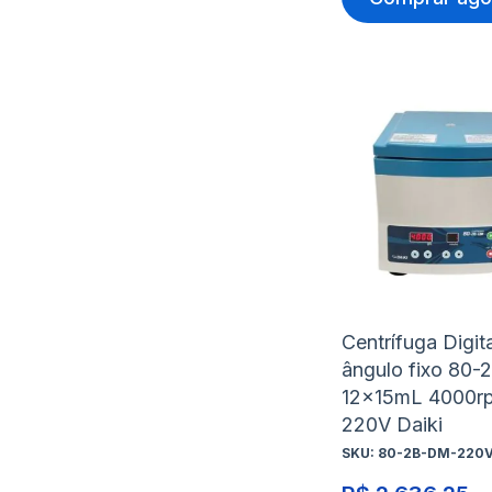
Centrífuga Digita
ângulo fixo 80
12x15mL 4000r
220V Daiki
SKU:
80-2B-DM-220