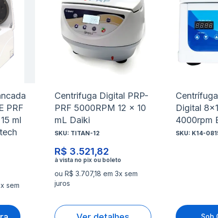
à
à
Adicionar
Adicio
lista
lista
para
para
de
de
Comparar
Compa
desejos
desejo
ancada
Centrifuga Digital PRP-
Centrífuga
 E PRF
PRF 5000RPM 12 x 10
Digital 8
 15 ml
mL Daiki
4000rpm B
tech
SKU:
TITAN-12
SKU:
K14-081
R$ 3.521,82
ou R$ 3.707,18 em 3x sem
juros
3x sem
ra
Ver detalhes
Sob 