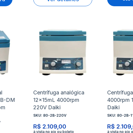
Adicionar
Adicio
à
à
Adicionar
Adicio
lista
lista
para
para
de
de
Comparar
Compa
desejos
desejo
l
Centrífuga analógica
Centrífug
-2B-DM
12x15mL 4000rpm
4000rpm 
pm
220V Daiki
Daiki
SKU:
80-2B-220V
SKU:
80-2B-1
V
R$ 2.109,00
R$ 2.109