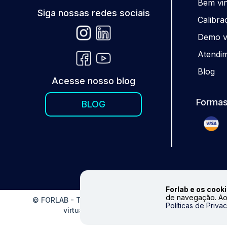
Be
m
vi
Siga nossas redes sociais
Calibra
Demo vi
Atendi
Blog
Acesse nosso blog
Formas
BLOG
Forlab e os cooki
de navegação. Ao
© FORLAB - Todos os direitos reservados. Proibida repr
Políticas de Priva
virtual. Fale conosco|
info@forlabexpress.com