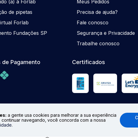
ndo (a) à Forlab
Meus Pedidos
ção de pipetas
Precisa de ajuda?
rtual Forlab
Fale conosco
mento Fundações SP
Segurança e Privacidade
Trabalhe conosco
 de Pagamento
Certificados
es:
a gente usa cookies para melhorar a sua experiência
C
 continuar navegando, você concorda com a nossa
odução total ou parcial. Preços e Estoques sujeitos à alteraçã
cidade
.
.br
Formas de pagamento aceitas: cartões de crédito (Visa, Mast