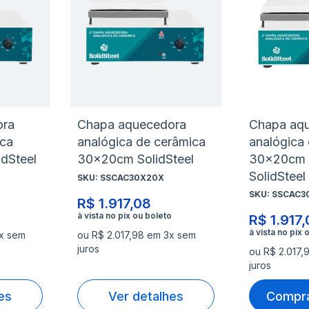
à
à
Adicionar
Adicio
lista
lista
para
para
de
de
Comparar
Compa
desejos
desejo
ora
Chapa aquecedora
Chapa aq
ica
analógica de cerâmica
analógica
idSteel
30x20cm SolidSteel
30x20cm
SolidSteel
SKU:
SSCAC30X20X
SKU:
SSCAC3
R$ 1.917,08
R$ 1.917
3x sem
ou R$ 2.017,98 em 3x sem
juros
ou R$ 2.017,
juros
es
Ver detalhes
Compra