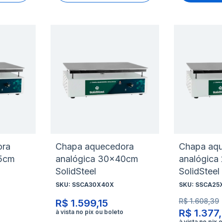
Adicionar
Adicio
à
à
Adicionar
Adicio
lista
lista
para
para
de
de
Comparar
Compa
desejos
desejo
ora
Chapa aquecedora
Chapa aq
45cm
analógica 30x40cm
analógic
SolidSteel
SolidSteel
SKU:
SSCA30X40X
SKU:
SSCA25
R$ 1.608,39
R$ 1.599,15
R$ 1.377