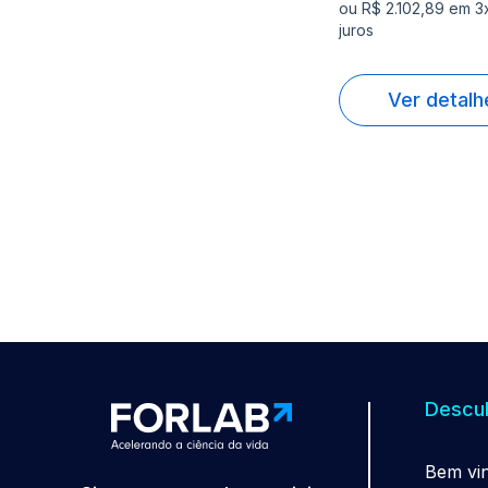
ou R$ 2.102,89 em 3
juros
Ver detalh
Descub
Be
m
vi