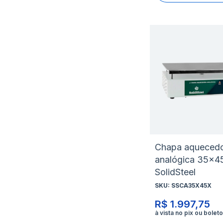
Chapa aqueced
analógica 35x
SolidSteel
SKU:
SSCA35X45X
R$ 1.997,75