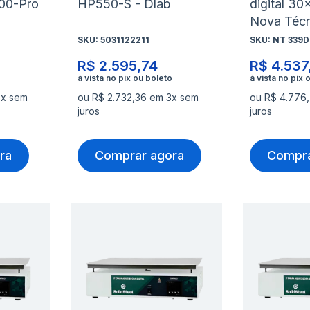
500-Pro
HP550-S - Dlab
digital 3
Nova Técn
SKU:
5031122211
SKU:
NT 339D
R$ 2.595,74
R$ 4.537
3x sem
ou R$ 2.732,36 em 3x sem
ou R$ 4.776
juros
juros
ra
Comprar agora
Compra
Adicionar
Adicio
à
à
Adicionar
Adicio
lista
lista
para
para
de
de