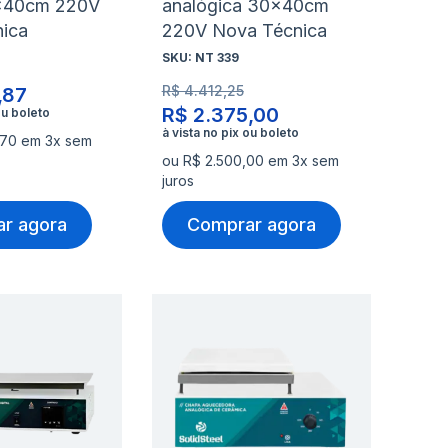
0x40cm 220V
analógica 30x40cm
ica
220V Nova Técnica
SKU:
NT 339
R$ 4.412,25
,87
R$ 2.375,00
,70 em 3x sem
ou R$ 2.500,00 em 3x sem
juros
r agora
Comprar agora
nar
Adicionar
Ad
à
à
nar
Adicionar
Ad
lista
lis
para
pa
de
de