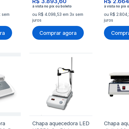
R$ 3.893,60
R$ 2.664
x sem
ou R$ 4.098,53 em 3x sem
ou R$ 2.804
juros
juros
ra
Comprar agora
Compra
Adicionar
Adicio
à
à
Adicionar
Adicio
lista
lista
para
para
de
de
Comparar
Compa
desejos
desejo
ra
Chapa aquecedora LED
Chapa aq