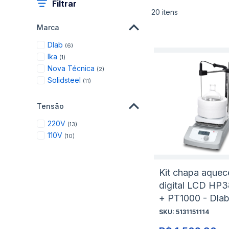
Filtrar
20
itens
Marca
items
Dlab
6
item
Ika
1
items
Nova Técnica
2
items
Solidsteel
11
Tensão
items
220V
13
items
110V
10
Kit chapa aquec
digital LCD HP
+ PT1000 - Dla
SKU:
5131151114