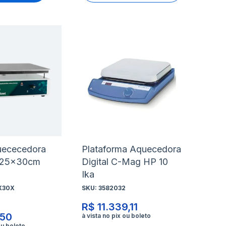
nar
Adicionar
Ad
à
à
nar
Adicionar
Ad
lista
lis
para
pa
de
de
rar
Comparar
Co
s
desejos
de
uececedora
Plataforma Aquecedora
a 25x30cm
Digital C-Mag HP 10
Ika
X30X
SKU:
3582032
R$ 11.339,11
,50