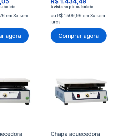
,05
R$ 1.434,49
,26 em 3x sem
ou R$ 1.509,99 em 3x sem
juros
r agora
Comprar agora
nar
Adicionar
Ad
à
à
nar
Adicionar
Ad
lista
lis
para
pa
de
de
rar
Comparar
Co
s
desejos
de
uecedora
Chapa aquecedora