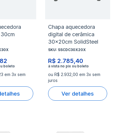
rar
Comparar
Co
s
desejos
de
uecedora
Chapa aquecedora
5x30cm
digital de cerâmica
30x20cm SolidSteel
X30X
SKU:
SSCDC30X20X
,82
R$ 2.785,40
23 em 3x sem
ou R$ 2.932,00 em 3x sem
juros
detalhes
Ver detalhes
nar
Adicionar
Ad