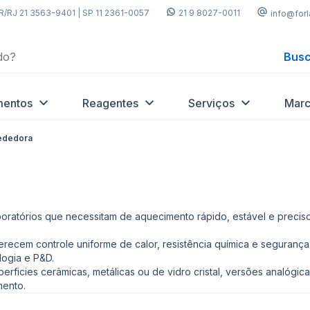
R/RJ 21 3563-9401 | SP 11 2361-0057
21 9 8027-0011
info@for
Busc
mentos
Reagentes
Serviços
Marc
ededora
atórios que necessitam de aquecimento rápido, estável e preciso 
ferecem controle uniforme de calor, resistência química e seguranç
logia e P&D.
ficies cerâmicas, metálicas ou de vidro cristal, versões analógic
mento.