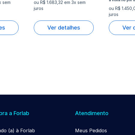
x sem
ou R$ 1.683,32 em 3x sem
juros
ou R$ 1.450,
juros
es
Ver detalhes
Ver 
ra a Forlab
Atendimento
ndo (a) à Forlab
Meus Pedidos