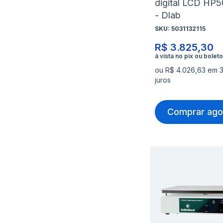
digital LCD HP
- Dlab
SKU:
5031132115
R$ 3.825,30
ou R$ 4.026,63 em 
juros
Comprar ago