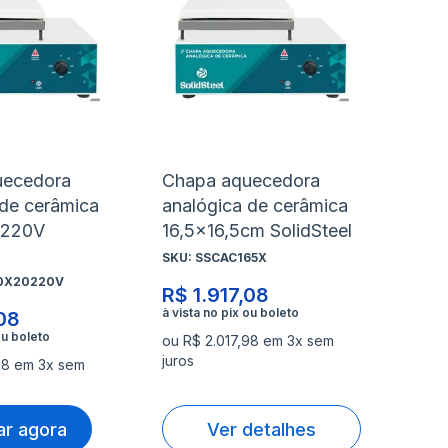
à
à
nar
Adicionar
Ad
lista
lis
para
pa
de
de
rar
Comparar
Co
s
desejos
de
uecedora
Chapa aquecedora
 de cerâmica
analógica de cerâmica
 220V
16,5x16,5cm SolidSteel
SKU:
SSCAC165X
0X20220V
R$ 1.917,08
,08
ou R$ 2.017,98 em 3x sem
juros
98 em 3x sem
r agora
Ver detalhes