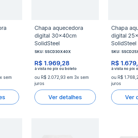
Comparar
Compa
desejos
desejo
ora
Chapa aquecedora
Chapa aq
digital 30x40cm
digital 2
SolidSteel
SolidSteel
SKU:
SSCD30X40X
SKU:
SSCD25
R$ 1.969,28
R$ 1.679
3x sem
ou R$ 2.072,93 em 3x sem
ou R$ 1.768,
juros
juros
es
Ver detalhes
Ver 
Adicionar
Adicio