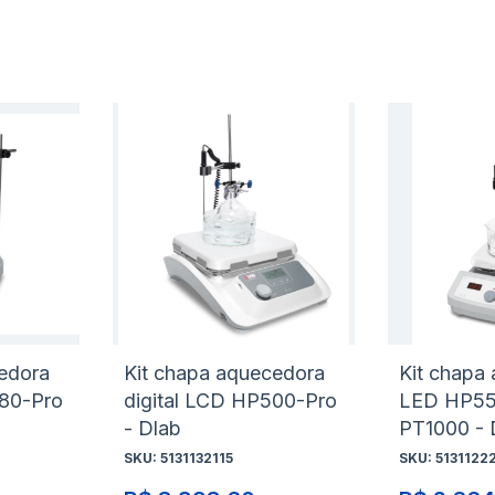
Adicionar
Adicio
à
à
Adicionar
Adicio
lista
lista
para
para
de
de
Comparar
Compa
desejos
desejo
edora
Kit chapa aquecedora
Kit chapa
380-Pro
digital LCD HP500-Pro
LED HP55
b
- Dlab
PT1000 - 
SKU:
5131132115
SKU:
5131122