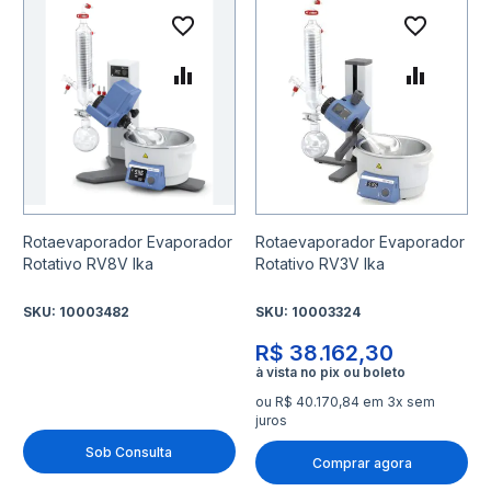
Adicionar à lista de desejo
Adicio
Adicionar para Comparar
Adicio
Rotaevaporador Evaporador
Rotaevaporador Evaporador
Rotativo RV8V Ika
Rotativo RV3V Ika
SKU:
10003482
SKU:
10003324
R$ 38.162,30
ou R$ 40.170,84 em 3x sem
juros
Sob Consulta
Comprar agora