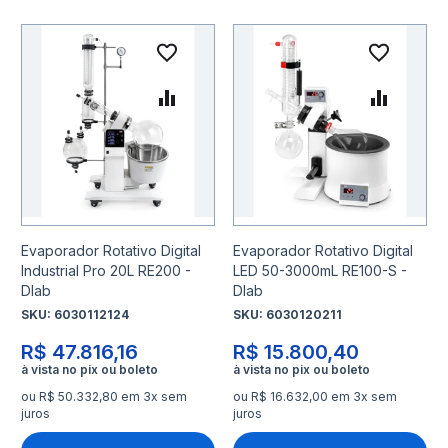
Adicionar à lista de desejo
Adicio
Adicionar para Comparar
Adicio
Evaporador Rotativo Digital
Evaporador Rotativo Digital
Industrial Pro 20L RE200 -
LED 50-3000mL RE100-S -
Dlab
Dlab
SKU:
6030112124
SKU:
6030120211
R$ 47.816,16
R$ 15.800,40
ou R$ 50.332,80 em 3x sem
ou R$ 16.632,00 em 3x sem
juros
juros