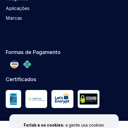
Aplicações
Marcas
Formas de Pagamento
Certificados
Forlab e os cookies:
a gente usa cookies
© FORLAB - Todos os direitos reservados. Proibida