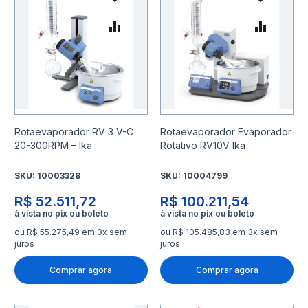
Adicionar à lista de desejo
Adicio
Adicionar para Comparar
Adicio
Rotaevaporador RV 3 V-C
Rotaevaporador Evaporador
20-300RPM – Ika
Rotativo RV10V Ika
SKU:
10003328
SKU:
10004799
R$ 52.511,72
R$ 100.211,54
ou R$ 55.275,49 em 3x sem
ou R$ 105.485,83 em 3x sem
juros
juros
Comprar agora
Comprar agora