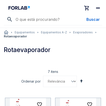
Buscar
Equipamentos
Equipamentos A-Z
Evaporadores
Rotaevaporador
Rotaevaporador
7
itens
Definir
Ordenar por
Direção
Decrescente