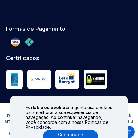
Formas de Pagamento
Certificados
Forlab e os cookies:
a gente usa cookies
© FORLAB - Todos os direitos reservados. Proibida
para melhorar a sua experiência de
reprodução total ou parcial. Preços e Estoques sujeitos à
navegação. Ao continuar navegando,
alteração sem aviso prévio. Ofertas válidas somente para a
você concorda com a nossa
Políticas de
Privacidade
.
loja virtual. Fale conosco|
info@forlabexpress.com.br
Formas de pagamento aceitas: cartões de crédito (Visa,
Continuar e