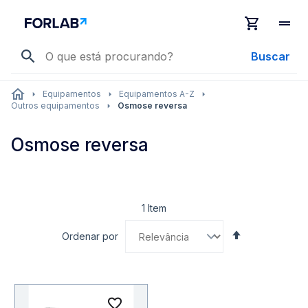
Buscar
Equipamentos
Equipamentos A-Z
Outros equipamentos
Osmose reversa
Osmose reversa
1
Item
Definir
Ordenar por
Direção
Decrescente