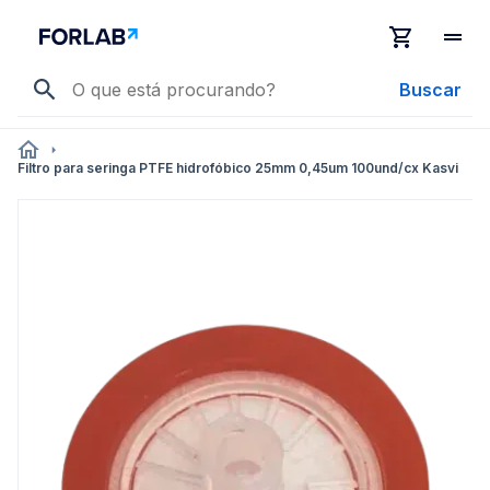
Buscar
Filtro para seringa PTFE hidrofóbico 25mm 0,45um 100und/cx Kasvi
Pular
para
o
final
da
Galeria
de
imagens