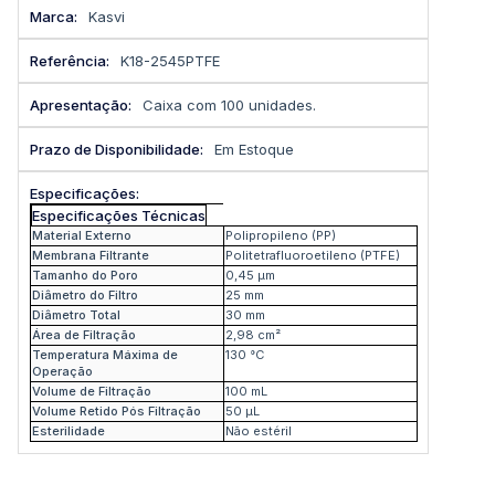
Mais
Kasvi
informações
K18-2545PTFE
Caixa com 100 unidades.
Em Estoque
Especificações Técnicas
Material Externo
Polipropileno (PP)
Membrana Filtrante
Politetrafluoroetileno (PTFE)
Tamanho do Poro
0,45 µm
Diâmetro do Filtro
25 mm
Diâmetro Total
30 mm
Área de Filtração
2,98 cm²
Temperatura Máxima de
130 °C
Operação
Volume de Filtração
100 mL
Volume Retido Pós Filtração
50 µL
Esterilidade
Não estéril