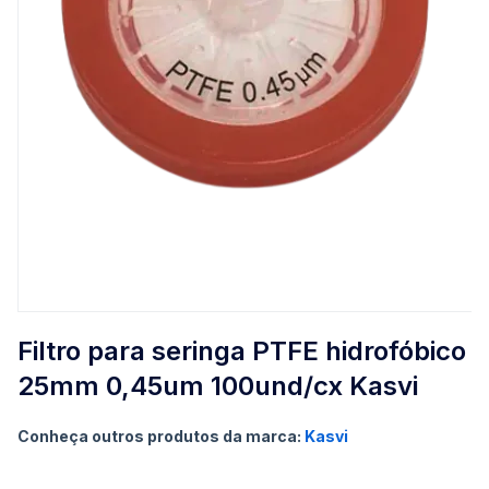
Saltar
para
Filtro para seringa PTFE hidrofóbico
o
25mm 0,45um 100und/cx Kasvi
início
da
Galeria
Conheça outros produtos da marca:
Kasvi
de
imagens