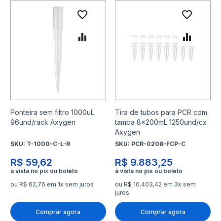
Adicionar à lista de desejo
Adicio
Adicionar para Comparar
Adicio
Ponteira sem filtro 1000uL
Tira de tubos para PCR com
96und/rack Axygen
tampa 8x200mL 1250und/cx
Axygen
SKU:
T-1000-C-L-R
SKU:
PCR-0208-FCP-C
R$ 59,62
R$ 9.883,25
ou R$ 62,76 em 1x sem juros
ou R$ 10.403,42 em 3x sem
juros
Comprar agora
Comprar agora