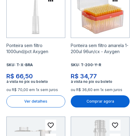
Adicionar para Comparar
Adicio
Ponteira sem filtro
Ponteira sem filtro amarela 1-
1000und/pct Axygen
200ul 96un/cx - Axygen
SKU:
T-X-BRA
SKU:
T-200-Y-R
R$ 66,50
R$ 34,77
ou R$ 70,00 em 1x sem juros
ou R$ 36,60 em 1x sem juros
Ver detalhes
Comprar agora
Adicionar à lista de desejo
Adicio