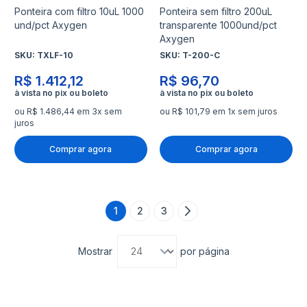
Ponteira com filtro 10uL 1000
Ponteira sem filtro 200uL
und/pct Axygen
transparente 1000und/pct
Axygen
SKU:
TXLF-10
SKU:
T-200-C
R$ 1.412,12
R$ 96,70
ou R$ 1.486,44 em 3x sem
ou R$ 101,79 em 1x sem juros
juros
Comprar agora
Comprar agora
Página
1
2
3
Página
Página
Página
Próximo
Você está lendo a página
Mostrar
por página