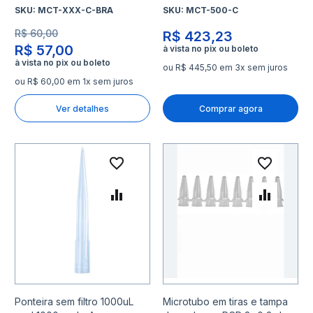
SKU:
MCT-XXX-C-BRA
SKU:
MCT-500-C
R$ 60,00
R$ 423,23
R$ 57,00
ou R$ 445,50 em 3x sem juros
ou R$ 60,00 em 1x sem juros
Ver detalhes
Comprar agora
Adicionar à lista de desejo
Adicio
Adicionar para Comparar
Adicio
Ponteira sem filtro 1000uL
Microtubo em tiras e tampa