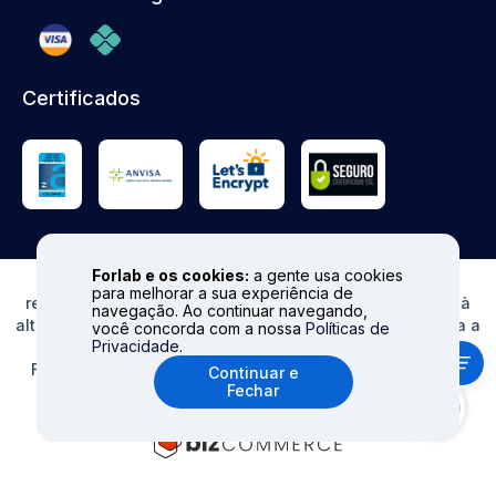
Certificados
Forlab e os cookies:
a gente usa cookies
© FORLAB - Todos os direitos reservados. Proibida
para melhorar a sua experiência de
reprodução total ou parcial. Preços e Estoques sujeitos à
navegação. Ao continuar navegando,
alteração sem aviso prévio. Ofertas válidas somente para a
você concorda com a nossa
Políticas de
Privacidade
.
loja virtual. Fale conosco|
info@forlabexpress.com.br
Formas de pagamento aceitas: cartões de crédito (Visa,
Continuar e
Fechar
MasterCard, Elo e American Express), boleto e Pix.