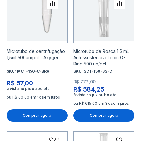
Adicionar para Comparar
Adicio
Microtubo de centrifugação
Microtubo de Rosca 1,5 mL
1,5ml 500un/pct - Axygen
Autossustentável com O-
Ring 500 un/pct
SKU:
MCT-150-C-BRA
SKU:
SCT-150-SS-C
R$ 772,00
R$ 57,00
R$ 584,25
ou R$ 60,00 em 1x sem juros
ou R$ 615,00 em 3x sem juros
Comprar agora
Comprar agora