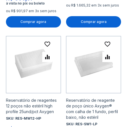
ou R$ 1.665,32 em 3x sem juros
ou R$ 901,97 em 3x sem juros
Comprar agora
Comprar agora
Adicionar à lista de desejo
Adicio
Adicionar para Comparar
Adicio
Reservatório de reagentes
Reservatório de reagente
12 poços não estéril high
de poço único Axygen®
profile 25und/pct Axygen
com calha de 1 fundo, perfil
baixo, não estéril
SKU:
RES-MW12-HP
SKU:
RES-SW1-LP