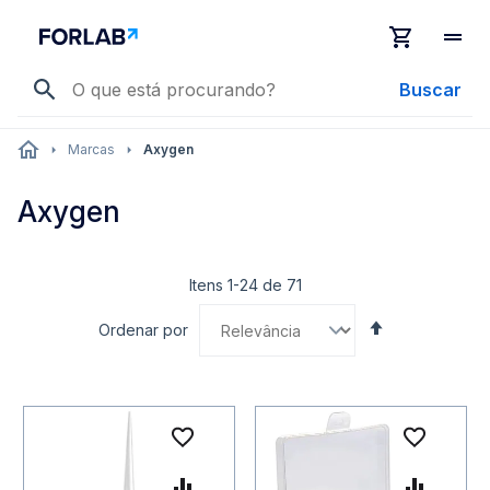
Buscar
Marcas
Axygen
Axygen
Itens
1
-
24
de
71
Definir
Ordenar por
Direção
Decrescente
Adicionar à lista de desejo
Adicio