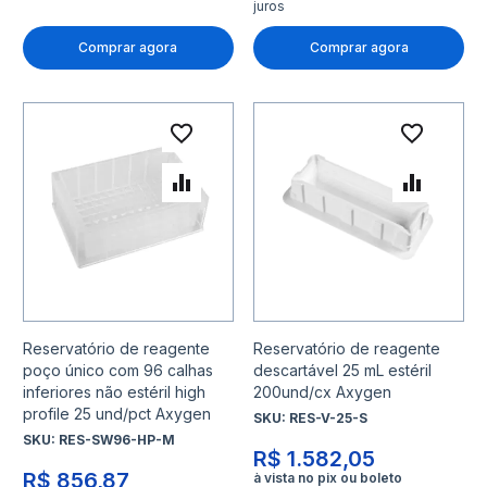
juros
Comprar agora
Comprar agora
Adicionar à lista de desejo
Adicio
Adicionar para Comparar
Adicio
Reservatório de reagente
Reservatório de reagente
poço único com 96 calhas
descartável 25 mL estéril
inferiores não estéril high
200und/cx Axygen
profile 25 und/pct Axygen
SKU:
RES-V-25-S
SKU:
RES-SW96-HP-M
R$ 1.582,05
R$ 856,87