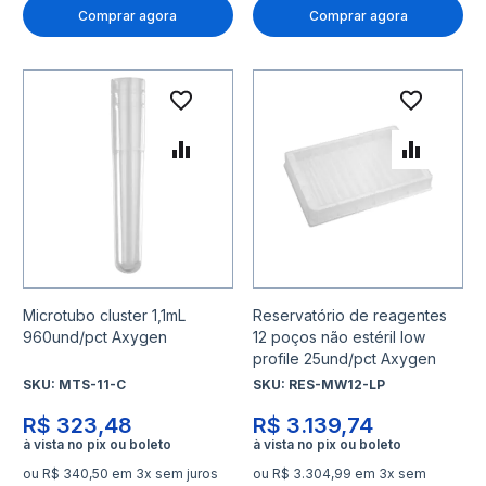
Comprar agora
Comprar agora
Adicionar à lista de desejo
Adicio
Adicionar para Comparar
Adicio
Microtubo cluster 1,1mL
Reservatório de reagentes
960und/pct Axygen
12 poços não estéril low
profile 25und/pct Axygen
SKU:
MTS-11-C
SKU:
RES-MW12-LP
R$ 323,48
R$ 3.139,74
ou R$ 340,50 em 3x sem juros
ou R$ 3.304,99 em 3x sem