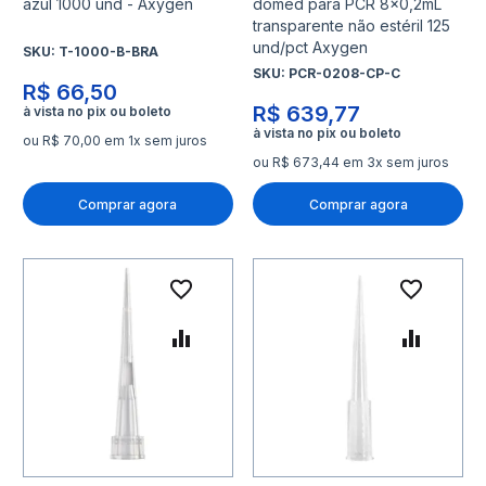
azul 1000 und - Axygen
domed para PCR 8x0,2mL
transparente não estéril 125
und/pct Axygen
SKU:
T-1000-B-BRA
SKU:
PCR-0208-CP-C
R$ 66,50
R$ 639,77
ou R$ 70,00 em 1x sem juros
ou R$ 673,44 em 3x sem juros
Comprar agora
Comprar agora
Adicionar à lista de desejo
Adicio
Adicionar para Comparar
Adicio