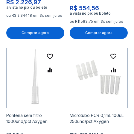
R$ 2.226,97
R$ 554,56
ou R$ 2.344,18 em 3x sem juros
ou R$ 583,75 em 3x sem juros
Comprar agora
Comprar agora
Adicionar à lista de desejo
Adicio
Adicionar para Comparar
Adicio
Ponteira sem filtro
Microtubo PCR 0,1mL 100uL
1000und/pct Axygen
250und/pct Axygen