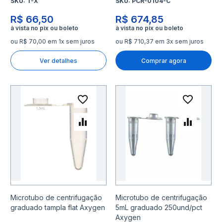
SKU:
T-X
SKU:
PCR-0104-C
R$ 66,50
R$ 674,85
ou R$ 70,00 em 1x sem juros
ou R$ 710,37 em 3x sem juros
Ver detalhes
Comprar agora
Adicionar à lista de desejo
Adicio
Adicionar para Comparar
Adicio
Microtubo de centrifugação
Microtubo de centrifugação
graduado tampla flat Axygen
5mL graduado 250und/pct
Axygen