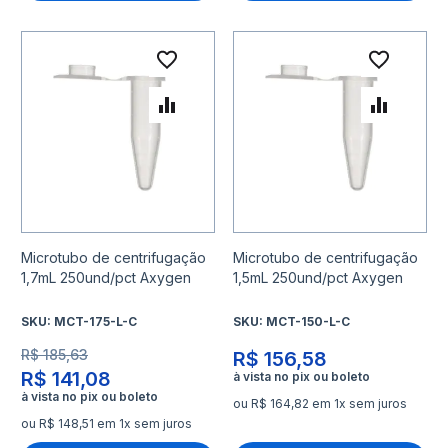
Adicionar à lista de desejo
Adicio
Adicionar para Comparar
Adicio
Microtubo de centrifugação
Microtubo de centrifugação
1,7mL 250und/pct Axygen
1,5mL 250und/pct Axygen
SKU:
MCT-175-L-C
SKU:
MCT-150-L-C
R$ 185,63
R$ 156,58
R$ 141,08
ou R$ 164,82 em 1x sem juros
ou R$ 148,51 em 1x sem juros