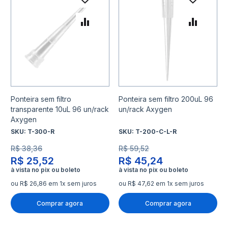
Adicionar à lista de desejo
Adicio
Adicionar para Comparar
Adicio
Ponteira sem filtro
Ponteira sem filtro 200uL 96
transparente 10uL 96 un/rack
un/rack Axygen
Axygen
SKU:
T-300-R
SKU:
T-200-C-L-R
R$ 38,36
R$ 59,52
R$ 25,52
R$ 45,24
ou R$ 26,86 em 1x sem juros
ou R$ 47,62 em 1x sem juros
Comprar agora
Comprar agora