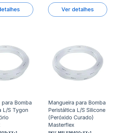
detalhes
Ver detalhes
nar
Adicionar
Ad
à
à
nar
Adicionar
Ad
lista
lis
para
pa
de
de
rar
Comparar
Co
s
desejos
de
a para Bomba
Mangueira para Bomba
ca L/S Tygon
Peristáltica L/S Silicone
ório
(Peróxido Curado)
x
Masterflex
509-XX-1
SKU:
MFLX96400-XX-1