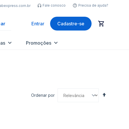
Fale conosco
Precisa de ajuda?
labexpress.com.br
ar
Entrar
Cadastre-se
as
Promoções
Definir
Ordenar por
Direção
Decrescen
nar
Adicionar
Ad