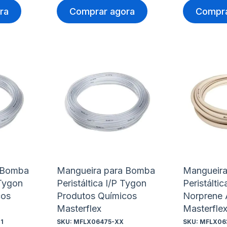
ra
Comprar agora
Compra
Adicionar
Adicio
à
à
Adicionar
Adicio
lista
lista
para
para
de
de
Comparar
Compa
desejos
desejo
 Bomba
Mangueira para Bomba
Mangueir
 Tygon
Peristáltica I/P Tygon
Peristáltic
cos
Produtos Químicos
Norprene 
Masterflex
Masterfle
1
SKU:
MFLX06475-XX
SKU:
MFLX06