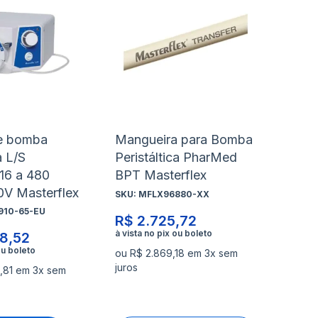
à
à
nar
Adicionar
Ad
lista
lis
para
pa
de
de
rar
Comparar
Co
s
desejos
de
e bomba
Mangueira para Bomba
a L/S
Peristáltica PharMed
16 a 480
BPT Masterflex
0V Masterflex
SKU:
MFLX96880-XX
910-65-EU
R$ 2.725,72
8,52
ou R$ 2.869,18 em 3x sem
juros
,81 em 3x sem