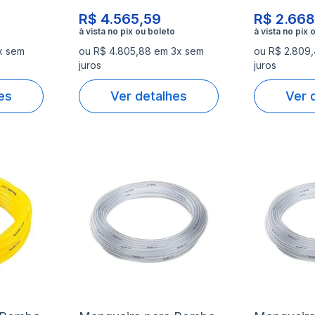
R$ 4.565,59
R$ 2.668
x sem
ou R$ 4.805,88 em 3x sem
ou R$ 2.809,
juros
juros
es
Ver detalhes
Ver 
Adicionar
Adicio
à
à
Adicionar
Adicio
lista
lista
para
para
de
de
Comparar
Compa
desejos
desejo