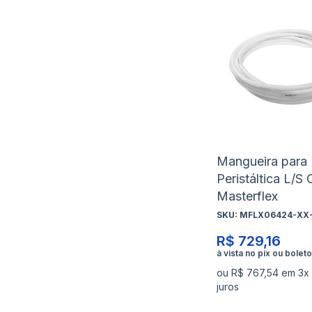
Mangueira para
Peristáltica L/S 
Masterflex
SKU:
MFLX06424-XX-
R$ 729,16
ou R$ 767,54 em 3x
juros