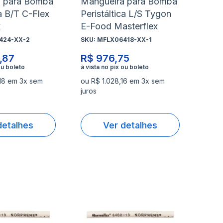
a para Bomba
Mangueira para Bomba
ca B/T C-Flex
Peristáltica L/S Tygon
x
E-Food Masterflex
424-XX-2
SKU:
MFLX06418-XX-1
,87
R$ 976,75
18 em 3x sem
ou R$ 1.028,16 em 3x sem
juros
detalhes
Ver detalhes
nar
Adicionar
Ad
à
à
nar
Adicionar
Ad
lista
lis
para
pa