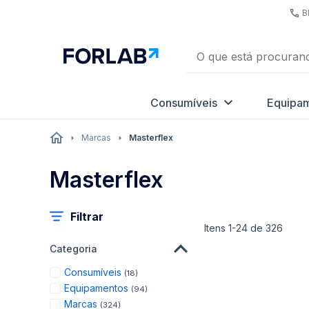
B
Consumíveis
Equipa
Marcas
Masterflex
Masterflex
Filtrar
Itens
1
-
24
de
326
Categoria
items
Consumíveis
18
items
Equipamentos
94
items
Marcas
324