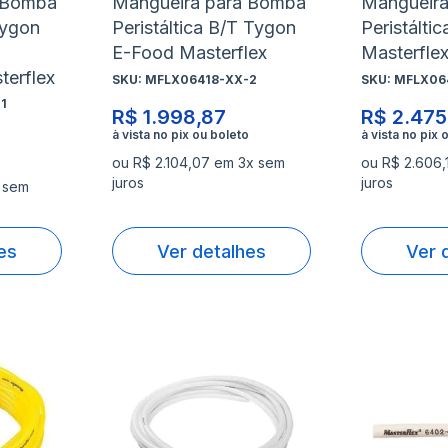
 Bomba
Mangueira para Bomba
Mangueir
Tygon
Peristáltica B/T Tygon
Peristálti
E-Food Masterflex
Masterfle
terflex
SKU:
MFLX06418-XX-2
SKU:
MFLX06
1
R$ 1.998,87
R$ 2.475
ou R$ 2.104,07 em 3x sem
ou R$ 2.606,
juros
juros
x sem
es
Ver detalhes
Ver 
Adicionar
Adicio
à
à
Adicionar
Adicio
lista
lista
para
para