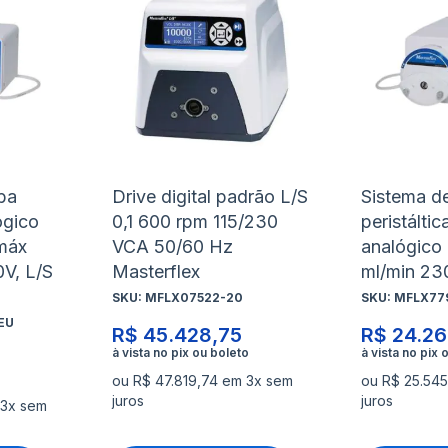
à
à
Adicionar
Adicio
lista
lista
para
para
de
de
Comparar
Compa
desejos
desejo
ba
Drive digital padrão L/S
Sistema d
ógico
0,1 600 rpm 115/230
peristáltic
 máx
VCA 50/60 Hz
analógico 
0V, L/S
Masterflex
ml/min 23
SKU:
MFLX07522-20
SKU:
MFLX77
EU
R$ 45.428,75
R$ 24.26
ou R$ 47.819,74 em 3x sem
ou R$ 25.545
juros
juros
 3x sem