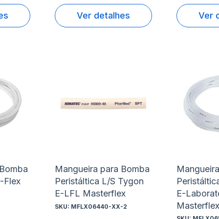
es
Ver detalhes
Ver 
Adicionar
Adicio
à
à
Adicionar
Adicio
lista
lista
para
para
de
de
Comparar
Compa
desejos
desejo
 Bomba
Mangueira para Bomba
Mangueir
C-Flex
Peristáltica L/S Tygon
Peristálti
E-LFL Masterflex
E-Laborat
Masterfle
SKU:
MFLX06440-XX-2
SKU:
MFLX06