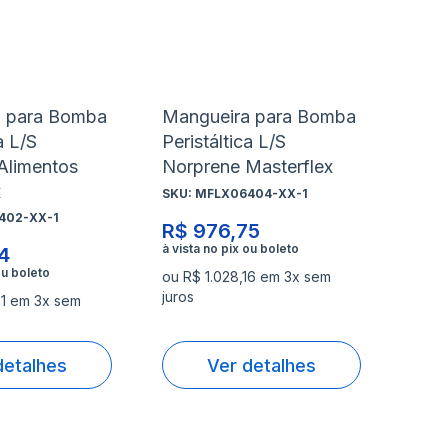
de
de
rar
Comparar
Co
s
desejos
de
a para Bomba
Mangueira para Bomba
a L/S
Peristáltica L/S
Alimentos
Norprene Masterflex
x
SKU:
MFLX06404-XX-1
402-XX-1
R$ 976,75
14
ou R$ 1.028,16 em 3x sem
juros
31 em 3x sem
detalhes
Ver detalhes