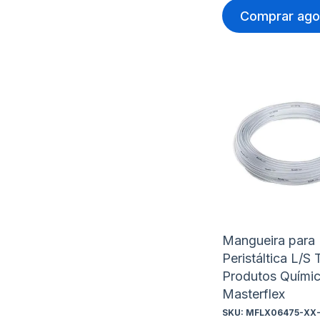
Comprar ago
Mangueira para
Peristáltica L/S
Produtos Quími
Masterflex
SKU:
MFLX06475-XX-