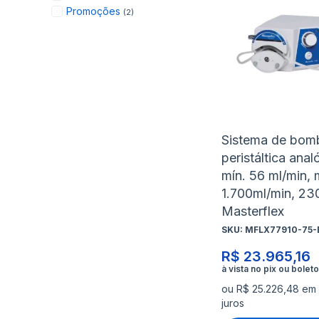
items
Promoções
2
Sistema de bom
peristáltica anal
mín. 56 ml/min,
1.700ml/min, 23
Masterflex
SKU:
MFLX77910-75-
R$ 23.965,16
ou R$ 25.226,48 em
juros