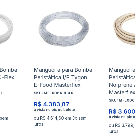
Adicionar
Adicio
à
à
Adicionar
Adicio
lista
lista
para
para
de
de
Comparar
Compa
desejos
desejo
 Bomba
Mangueira para Bomba
Mangueir
C-Flex
Peristáltica I/P Tygon
Peristáltic
E-Food Masterflex
Norprene 
Masterfle
1
SKU:
MFLX06418-XX
SKU:
MFLX06
R$ 4.383,87
R$ 3.600
 sem
ou R$ 4.614,60 em 3x sem
juros
ou R$ 3.789,
juros