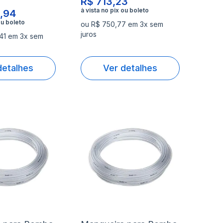
R$ 713,23
,94
ou R$ 750,77 em 3x sem
juros
41 em 3x sem
detalhes
Ver detalhes
nar
Adicionar
Ad
à
à
nar
Adicionar
Ad
lista
lis
para
pa
de
de
rar
Comparar
Co
s
desejos
de