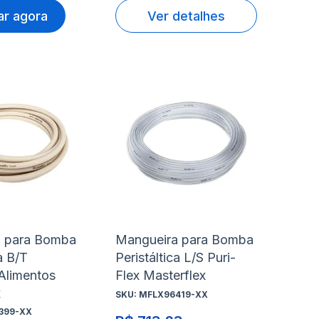
r agora
Ver detalhes
nar
Adicionar
Ad
à
à
nar
Adicionar
Ad
lista
lis
para
pa
de
de
rar
Comparar
Co
s
desejos
de
a para Bomba
Mangueira para Bomba
a B/T
Peristáltica L/S Puri-
Alimentos
Flex Masterflex
x
SKU:
MFLX96419-XX
399-XX