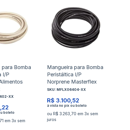
nar
Adicionar
Ad
à
à
nar
Adicionar
Ad
lista
lis
para
pa
de
de
rar
Comparar
Co
s
desejos
de
a para Bomba
Mangueira para Bomba
a I/P
Peristáltica I/P
Alimentos
Norprene Masterflex
x
SKU:
MFLX06404-XX
402-XX
R$ 3.100,52
,22
ou R$ 3.263,70 em 3x sem
juros
71 em 3x sem