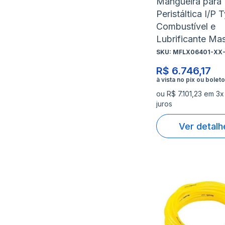
Mangueira para
Peristáltica I/P 
Combustível e
Lubrificante Mas
SKU:
MFLX06401-XX-
R$ 6.746,17
ou R$ 7.101,23 em 3
juros
Ver detalh