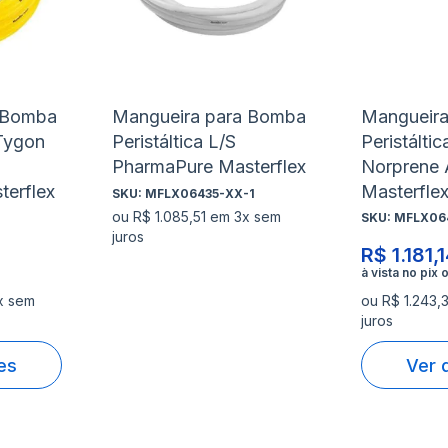
de
de
Comparar
Compa
desejos
desejo
 Bomba
Mangueira para Bomba
Mangueir
 Tygon
Peristáltica L/S
Peristáltic
PharmaPure Masterflex
Norprene 
terflex
Masterfle
SKU:
MFLX06435-XX-1
ou R$ 1.085,51 em 3x sem
SKU:
MFLX06
juros
R$ 1.181,
x sem
ou R$ 1.243,
juros
es
Ver 