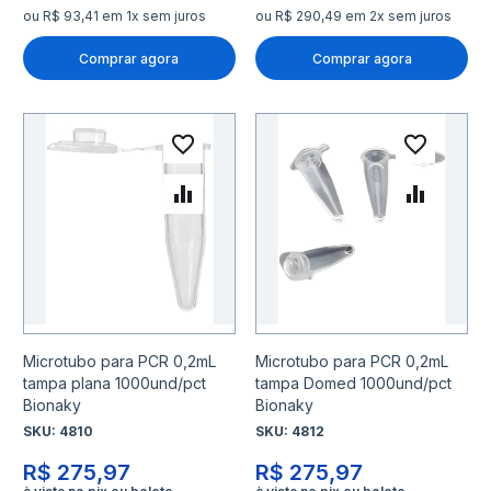
ou R$ 93,41 em 1x sem juros
ou R$ 290,49 em 2x sem juros
Comprar agora
Comprar agora
Adicionar à lista de desejo
Adicio
Adicionar para Comparar
Adicio
Microtubo para PCR 0,2mL
Microtubo para PCR 0,2mL
tampa plana 1000und/pct
tampa Domed 1000und/pct
Bionaky
Bionaky
SKU:
4810
SKU:
4812
R$ 275,97
R$ 275,97