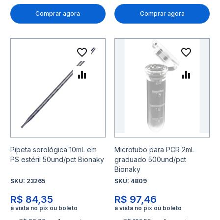
Comprar agora
Comprar agora
Adicionar à lista de desejo
Adicio
Adicionar para Comparar
Adicio
Pipeta sorológica 10mL em
Microtubo para PCR 2mL
PS estéril 50und/pct Bionaky
graduado 500und/pct
Bionaky
SKU:
23265
SKU:
4809
R$ 84,35
R$ 97,46