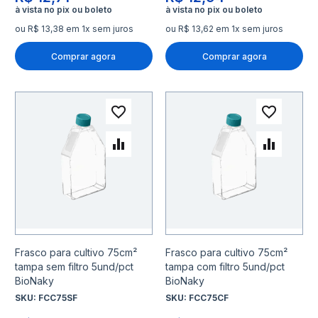
ou R$ 13,38 em 1x sem juros
ou R$ 13,62 em 1x sem juros
Comprar agora
Comprar agora
Adicionar à lista de desejo
Adicio
Adicionar para Comparar
Adicio
Frasco para cultivo 75cm²
Frasco para cultivo 75cm²
tampa sem filtro 5und/pct
tampa com filtro 5und/pct
BioNaky
BioNaky
SKU:
FCC75SF
SKU:
FCC75CF