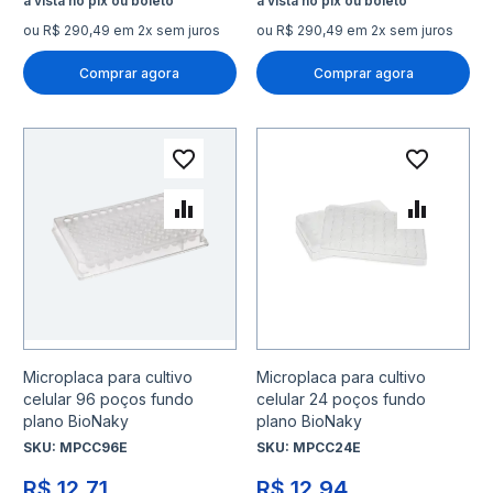
ou R$ 290,49 em 2x sem juros
ou R$ 290,49 em 2x sem juros
Comprar agora
Comprar agora
Adicionar à lista de desejo
Adicio
Adicionar para Comparar
Adicio
Microplaca para cultivo
Microplaca para cultivo
celular 96 poços fundo
celular 24 poços fundo
plano BioNaky
plano BioNaky
SKU:
MPCC96E
SKU:
MPCC24E
R$ 12,71
R$ 12,94