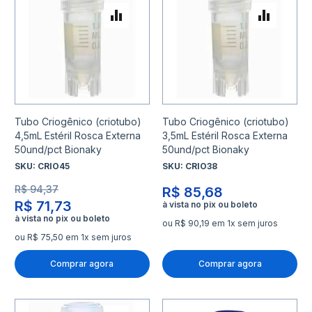
Adicionar para Comparar
Adicio
Tubo Criogênico (criotubo)
Tubo Criogênico (criotubo)
4,5mL Estéril Rosca Externa
3,5mL Estéril Rosca Externa
50und/pct Bionaky
50und/pct Bionaky
SKU:
CRIO45
SKU:
CRIO38
R$ 94,37
R$ 85,68
R$ 71,73
ou R$ 90,19 em 1x sem juros
ou R$ 75,50 em 1x sem juros
Comprar agora
Comprar agora