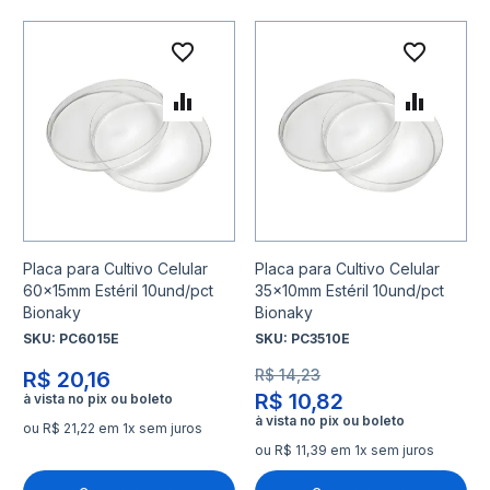
Adicionar à lista de desejo
Adicio
Adicionar para Comparar
Adicio
Placa para Cultivo Celular
Placa para Cultivo Celular
60x15mm Estéril 10und/pct
35x10mm Estéril 10und/pct
Bionaky
Bionaky
SKU:
PC6015E
SKU:
PC3510E
R$ 14,23
R$ 20,16
R$ 10,82
ou R$ 21,22 em 1x sem juros
ou R$ 11,39 em 1x sem juros