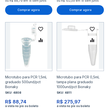
ou R$ 88,79 em 1x sem juros
ou R$ 102,59 em 1x sem juros
Comprar agora
Comprar agora
Adicionar à lista de desejo
Adicio
Adicionar para Comparar
Adicio
Microtubo para PCR 1,5mL
Microtubo para PCR 0,5mL
graduado 500und/pct
tampa plana graduado
Bionaky
1000und/pct Bionaky
SKU:
4808
SKU:
4811
R$ 88,74
R$ 275,97