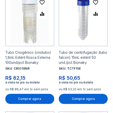
Adicionar à lista de desejo
Adicio
Adicionar para Comparar
Adicio
Tubo Criogênico (criotubo)
Tubo de centrifugação (tubo
1,8mL Estéril Rosca Externa
falcon) 15mL estéril 50
100und/pct Bionaky
und./pct Bionaky
SKU:
CRIO18NR
SKU:
TCTF15E
R$ 82,15
R$ 50,65
ou R$ 86,47 em 1x sem juros
ou R$ 53,32 em 1x sem juros
Comprar agora
Comprar agora