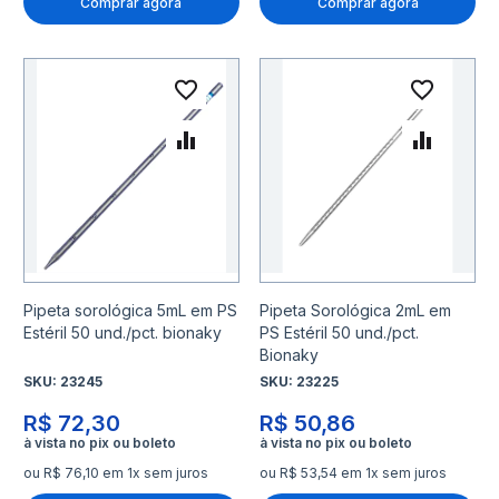
Comprar agora
Comprar agora
Adicionar à lista de desejo
Adicio
Adicionar para Comparar
Adicio
Pipeta sorológica 5mL em PS
Pipeta Sorológica 2mL em
Estéril 50 und./pct. bionaky
PS Estéril 50 und./pct.
Bionaky
SKU:
23245
SKU:
23225
R$ 72,30
R$ 50,86
ou R$ 76,10 em 1x sem juros
ou R$ 53,54 em 1x sem juros