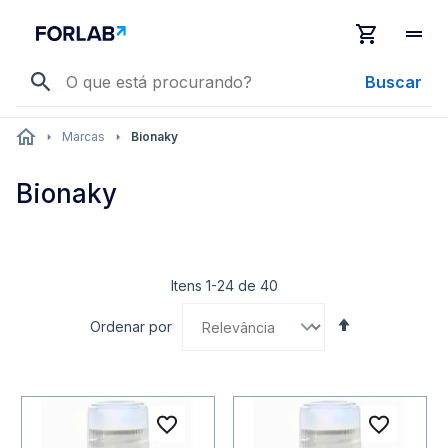
Buscar
Marcas
Bionaky
Bionaky
Itens
1
-
24
de
40
Definir
Ordenar por
Direção
Decrescente
Adicionar à lista de desejo
Adicio