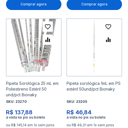
Comprar agora
Comprar agora
Adicionar à lista de desejo
Adicio
Adicionar para Comparar
Adicio
Pipeta Sorológica 25 mL em
Pipeta sorológica 1mL em PS
Poliestireno Estéril 50
estéril 50und/pct Bionaky
und/pct Bionaky
SKU:
23270
SKU:
23205
R$ 137,88
R$ 46,84
ou R$ 145,14 em 1x sem juros
ou R$ 49,31 em 1x sem juros