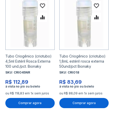
Adicionar à lista de desejo
Adicio
Adicionar para Comparar
Adicio
Tubo Criogênico (criotubo)
Tubo Criogênico (criotubo)
4,5ml Estéril Rosca Externa
1,8mL estéril rosca externa
100 und./pct. Bionaky
50und/pct Bionaky
SKU:
CRIO45NR
SKU:
CRIO18
R$ 112,89
R$ 83,69
ou R$ 118,83 em 1x sem juros
ou R$ 88,09 em 1x sem juros
Comprar agora
Comprar agora