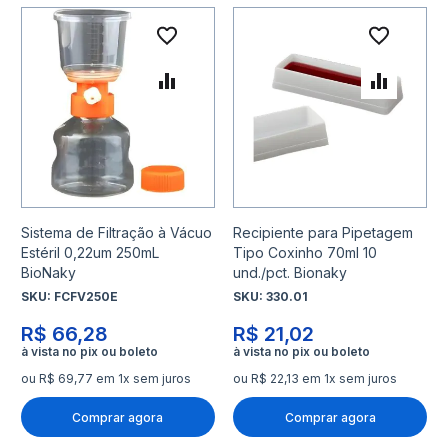
Adicionar à lista de desejo
Adicio
Adicionar para Comparar
Adicio
Sistema de Filtração à Vácuo
Recipiente para Pipetagem
Estéril 0,22um 250mL
Tipo Coxinho 70ml 10
BioNaky
und./pct. Bionaky
SKU:
FCFV250E
SKU:
330.01
R$ 66,28
R$ 21,02
ou R$ 69,77 em 1x sem juros
ou R$ 22,13 em 1x sem juros
Comprar agora
Comprar agora