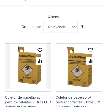
4
itens
Definir
Ordenar por
Direção
Decrescente
Adicionar à lista de desejo
Adicio
Adicionar para Comparar
Adicio
Coletor de papelão p/
Coletor de papelão p/
perfurocortantes 7 litros ECO
perfurocortantes 3 litros ECO
20und/cx Cralclean
20und/cx Cralclean