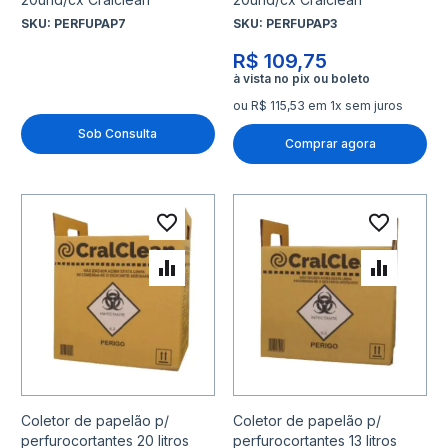
SKU:
PERFUPAP7
SKU:
PERFUPAP3
R$ 109,75
ou R$ 115,53 em 1x sem juros
Sob Consulta
Comprar agora
Adicionar à lista de desejo
Adicio
Adicionar para Comparar
Adicio
Coletor de papelão p/
Coletor de papelão p/
perfurocortantes 20 litros
perfurocortantes 13 litros