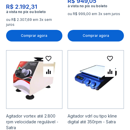
R$ 949,05
R$ 2.192,31
ou R$ 999,00 em 3x sem juros
ou R$ 2.307,69 em 3x sem
juros
Comprar agora
Comprar agora
Adicionar à lista de desejo
Adicio
Adicionar para Comparar
Adicio
Agitador vortex até 2.800
Agitador vdrl ou tipo kline
rpm velocidade regulável -
digital até 350rpm - Satra
Satra