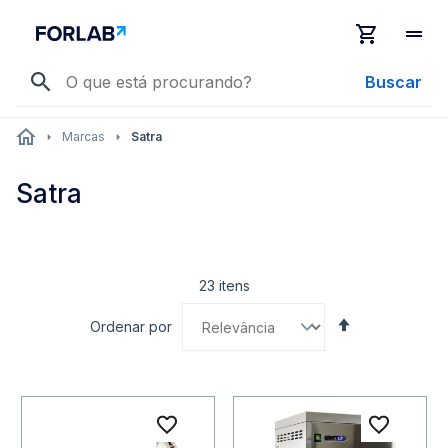
Buscar
Marcas
Satra
Satra
23
itens
Definir
Ordenar por
Direção
Decrescente
Adicionar à lista de desejo
Adicio