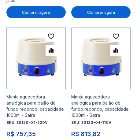
juros
Comprar agora
Comprar agora
Adicionar à lista de desejo
Adicio
Adicionar para Comparar
Adicio
Manta aquecedora
Manta aquecedora
analógica para balão de
analógica para balão de
fundo redondo, capacidade
fundo redondo, capacidade
1000ml - Satra
1000ml - Satra
SKU:
30120-04-220V
SKU:
30120-04-110V
R$ 757,35
R$ 813,82