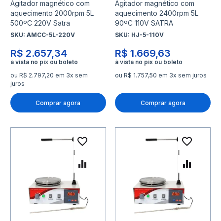
Agitador magnético com
Agitador magnético com
aquecimento 2000rpm 5L
aquecimento 2400rpm 5L
500ºC 220V Satra
90ºC 110V SATRA
SKU:
AMCC-5L-220V
SKU:
HJ-5-110V
R$ 2.657,34
R$ 1.669,63
ou R$ 2.797,20 em 3x sem
ou R$ 1.757,50 em 3x sem juros
juros
Comprar agora
Comprar agora
Adicionar à lista de desejo
Adicio
Adicionar para Comparar
Adicio