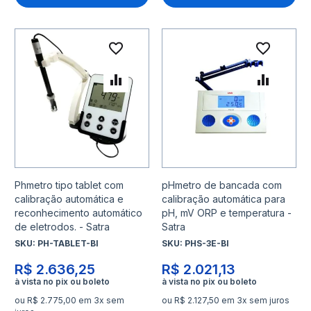
Adicionar à lista de desejo
Adicio
Adicionar para Comparar
Adicio
Phmetro tipo tablet com
pHmetro de bancada com
calibração automática e
calibração automática para
reconhecimento automático
pH, mV ORP e temperatura -
de eletrodos. - Satra
Satra
SKU:
PH-TABLET-BI
SKU:
PHS-3E-BI
R$ 2.636,25
R$ 2.021,13
ou R$ 2.775,00 em 3x sem
ou R$ 2.127,50 em 3x sem juros