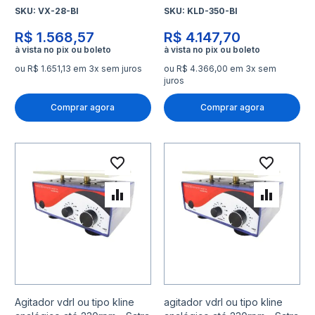
SKU:
VX-28-BI
SKU:
KLD-350-BI
R$ 1.568,57
R$ 4.147,70
ou R$ 1.651,13 em 3x sem juros
ou R$ 4.366,00 em 3x sem
juros
Comprar agora
Comprar agora
Adicionar à lista de desejo
Adicio
Adicionar para Comparar
Adicio
Agitador vdrl ou tipo kline
agitador vdrl ou tipo kline