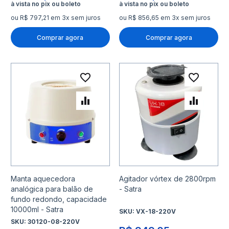
ou R$ 797,21 em 3x sem juros
ou R$ 856,65 em 3x sem juros
Comprar agora
Comprar agora
Adicionar à lista de desejo
Adicio
Adicionar para Comparar
Adicio
Manta aquecedora
Agitador vórtex de 2800rpm
analógica para balão de
- Satra
fundo redondo, capacidade
10000ml - Satra
SKU:
VX-18-220V
SKU:
30120-08-220V