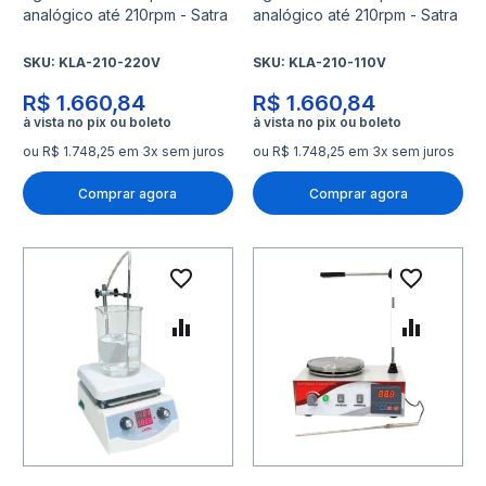
analógico até 210rpm - Satra
analógico até 210rpm - Satra
SKU:
KLA-210-220V
SKU:
KLA-210-110V
R$ 1.660,84
R$ 1.660,84
ou R$ 1.748,25 em 3x sem juros
ou R$ 1.748,25 em 3x sem juros
Comprar agora
Comprar agora
Adicionar à lista de desejo
Adicio
Adicionar para Comparar
Adicio