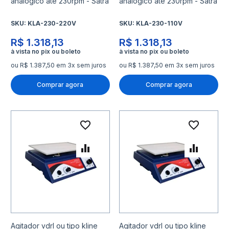
analógico até 230rpm - Satra
analógico até 230rpm - Satra
SKU:
KLA-230-220V
SKU:
KLA-230-110V
R$ 1.318,13
R$ 1.318,13
ou R$ 1.387,50 em 3x sem juros
ou R$ 1.387,50 em 3x sem juros
Comprar agora
Comprar agora
Adicionar à lista de desejo
Adicio
Adicionar para Comparar
Adicio
Agitador vdrl ou tipo kline
Agitador vdrl ou tipo kline