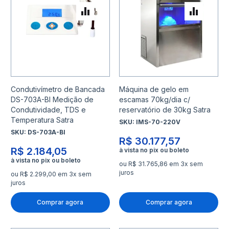
Adicionar para Comparar
Adicio
Condutivímetro de Bancada
Máquina de gelo em
DS-703A-BI Medição de
escamas 70kg/dia c/
Condutividade, TDS e
reservatório de 30kg Satra
Temperatura Satra
SKU:
IMS-70-220V
SKU:
DS-703A-BI
R$ 30.177,57
R$ 2.184,05
ou R$ 31.765,86 em 3x sem
juros
ou R$ 2.299,00 em 3x sem
juros
Comprar agora
Comprar agora