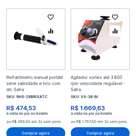
Adicionar à lista de desejo
Adicio
Adicionar para Comparar
Adicio
Refratômetro manual portátil
Agitador vortex até 3.800
série salinidade e brix com
rpm velocidade regulável -
atc Satra
Satra
SKU:
RHS-28BRIXATC
SKU:
VX-38-BI
R$ 474,53
R$ 1.669,63
ou R$ 499,50 em 3x sem juros
ou R$ 1.757,50 em 3x sem juros
Comprar agora
Comprar agora