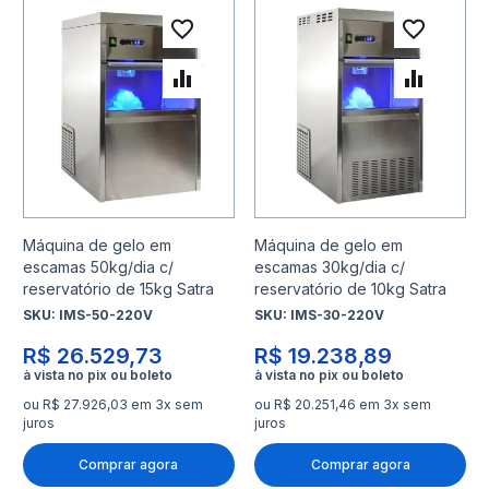
Adicionar à lista de desejo
Adicio
Adicionar para Comparar
Adicio
Máquina de gelo em
Máquina de gelo em
escamas 50kg/dia c/
escamas 30kg/dia c/
reservatório de 15kg Satra
reservatório de 10kg Satra
SKU:
IMS-50-220V
SKU:
IMS-30-220V
R$ 26.529,73
R$ 19.238,89
ou R$ 27.926,03 em 3x sem
ou R$ 20.251,46 em 3x sem
juros
juros
Comprar agora
Comprar agora