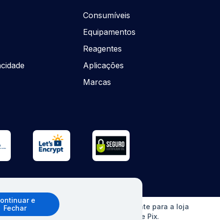
Consumíveis
Equipamentos
Reagentes
acidade
Aplicações
o
Marcas
ontinuar e
o sem aviso prévio. Ofertas válidas somente para a loja
Fechar
erCard, Elo e American Express), boleto e Pix.