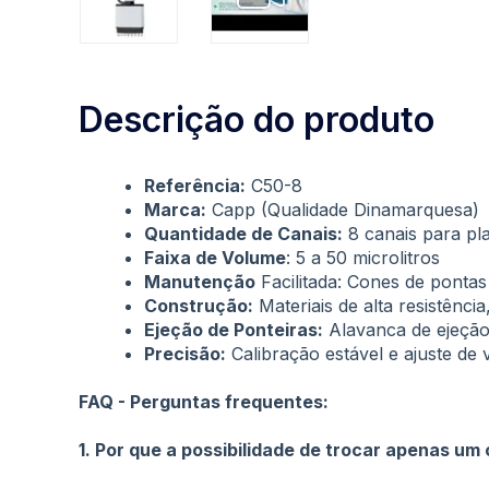
Saltar
para
Descrição do produto
o
início
da
Referência:
C50-8
Galeria
Marca:
Capp (Qualidade Dinamarquesa)
de
Quantidade de Canais:
8 canais para pl
imagens
Faixa de Volume
: 5 a 50 microlitros
Manutenção
Facilitada: Cones de pontas 
Construção:
Materiais de alta resistênci
Ejeção de Ponteiras:
Alavanca de ejeção
Precisão:
Calibração estável e ajuste de 
FAQ - Perguntas frequentes:
1. Por que a possibilidade de trocar apenas um