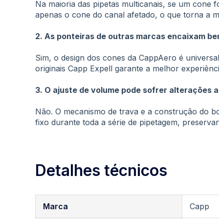
Na maioria das pipetas multicanais, se um cone f
apenas o cone do canal afetado, o que torna a m
2. As ponteiras de outras marcas encaixam be
Sim, o design dos cones da CappAero é universal
originais Capp Expell garante a melhor experiên
3. O ajuste de volume pode sofrer alterações 
Não. O mecanismo de trava e a construção do bo
fixo durante toda a série de pipetagem, preservan
Detalhes técnicos
Mais
Marca
Capp
informações