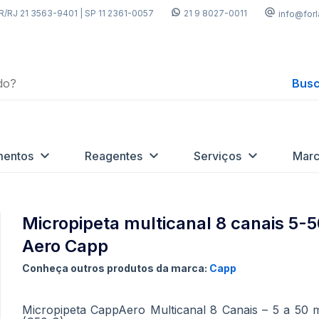
R/RJ 21 3563-9401 | SP 11 2361-0057
21 9 8027-0011
info@for
Busc
mentos
Reagentes
Serviços
Marc
Micropipeta multicanal 8 canais 5-
Aero Capp
Conheça outros produtos da marca:
Capp
Micropipeta CappAero Multicanal 8 Canais – 5 a 50 mi