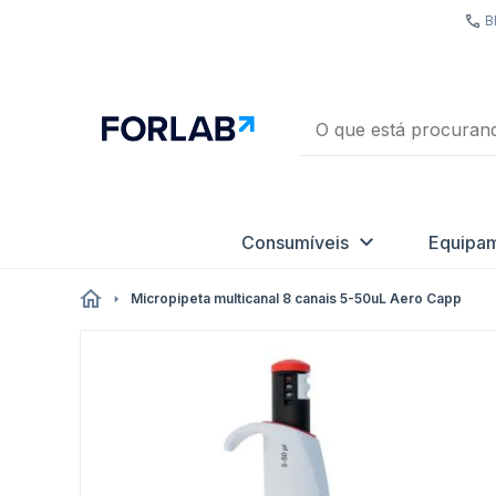
B
Consumíveis
Equipa
Micropipeta multicanal 8 canais 5-50uL Aero Capp
Pular
para
o
final
da
Galeria
de
imagens