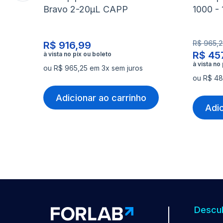
Bravo 2-20µL CAPP
1000 -
R$ 965,
R$ 916,99
R$ 45
ou R$ 965,25 em 3x sem juros
ou R$ 48
Adicionar ao carrinho
Adic
Descub