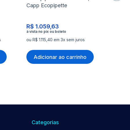
Capp Ecopipette
10uL C
R$ 1.059,63
R$ 1.
s
ou R$ 1.115,40 em 3x sem juros
ou R$ 1.
Adicionar ao carrinho
Adi
Categorias