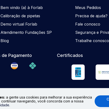
Be
m
vindo (a) à Forlab
Meus Pedidos
Calibração de pipetas
Precisa de ajuda?
Demo virtual Forlab
Fale conosco
Atendimento Fundações SP
Segurança e Priv
Blog
Trabalhe conosc
 de Pagamento
Certificados
es:
a gente usa cookies para melhorar a sua experiência
C
 continuar navegando, você concorda com a nossa
odução total ou parcial. Preços e Estoques sujeitos à alteraçã
cidade
.
.br
Formas de pagamento aceitas: cartões de crédito (Visa, Mast