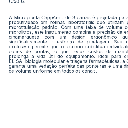
(C50-8)
A Micropipeta CappAero de 8 canais é projetada para
produtividade em rotinas laboratoriais que utilizam 
microtitulação padrão. Com uma faixa de volume 
microlitros, este instrumento combina a precisão da 
dinamarquesa com um design ergonômico qu
significativamente o esforço de pipetagem. Seu di
exclusivo permite que o usuário substitua individua
cones de pontas, o que reduz custos de manu
prolonga a vida útil do equipamento. Ideal para e
ELISA, biologia molecular e triagens farmacêuticas, 
garante uma vedação perfeita das ponteiras e uma dis
de volume uniforme em todos os canais.