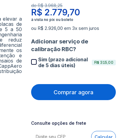
de
R$ 3.968,25
R$ 2.779,70
 elevar a
placas de
ou R$ 2.926,00 em 3x sem juros
de 5 a 50
engenharia
e reduz
Adicionar serviço de
ferencial
calibração RBC?
lmente os
tenção e
Sim (prazo adicional
nsaios de
R$ 315,00
de 5 dias úteis)
a CappAero
tribuição
Comprar agora
Consulte opções de frete
Calcular