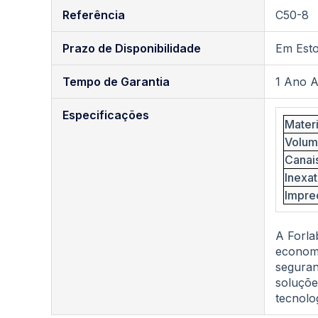
Referência
C50-8
Prazo de Disponibilidade
Em Est
Tempo de Garantia
1 Ano A
Especificações
Materi
Volu
Canai
Inexa
Impre
A Forla
economi
seguran
soluçõe
tecnolo