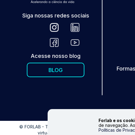
Siga nossas redes sociais
Acesse nosso blog
Formas
BLOG
Forlab e os cooki
de navegação. Ao
© FORLAB - Todos os direitos reservados. Proibida repr
Políticas de Priva
virtual. Fale conosco|
info@forlabexpress.com