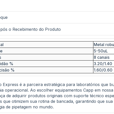
oque
pós o Recebimento do Produto
al
Metal robu
me
5-50uL
s
8 canais
tidão %
3.20/1.40
cisão %
1.60/0.60
b Express é a parceira estratégica para laboratórios que 
a operacional. Ao escolher equipamentos Capp em nossa p
ça de adquirir produtos originais com suporte técnico esp
s que otimizem sua rotina de bancada, garantindo que su
gia de pipetagem no mundo.